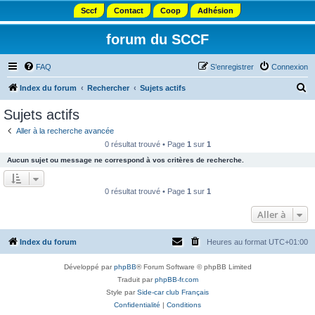
Sccf
Contact
Coop
Adhésion
forum du SCCF
FAQ
S’enregistrer
Connexion
R
Index du forum
Rechercher
Sujets actifs
e
Sujets actifs
c
Aller à la recherche avancée
h
0 résultat trouvé • Page
1
sur
1
e
Aucun sujet ou message ne correspond à vos critères de recherche.
r
c
0 résultat trouvé • Page
1
sur
1
h
Aller à
e
r
Index du forum
Heures au format
UTC+01:00
Développé par
phpBB
® Forum Software © phpBB Limited
Traduit par
phpBB-fr.com
Style par
Side-car club Français
Confidentialité
|
Conditions