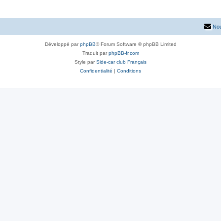
Nou
Développé par
phpBB
® Forum Software © phpBB Limited
Traduit par
phpBB-fr.com
Style par
Side-car club Français
Confidentialité
|
Conditions