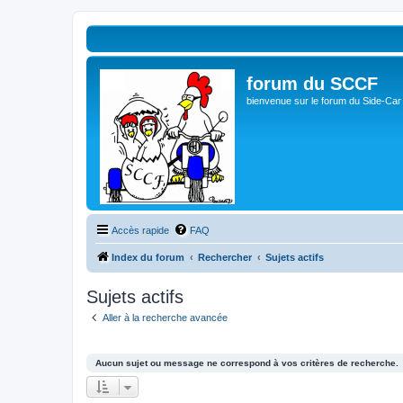
forum du SCCF
bienvenue sur le forum du Side-Car
Accès rapide
FAQ
Index du forum
Rechercher
Sujets actifs
Sujets actifs
Aller à la recherche avancée
Aucun sujet ou message ne correspond à vos critères de recherche.