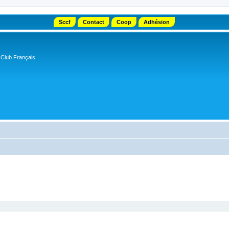
Sccf
Contact
Coop
Adhésion
 Club Français