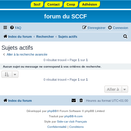
Sccf
Contact
Coop
Adhésion
forum du SCCF
FAQ
S’enregistrer
Connexion
R
Index du forum
Rechercher
Sujets actifs
e
Sujets actifs
c
Aller à la recherche avancée
h
0 résultat trouvé • Page
1
sur
1
e
Aucun sujet ou message ne correspond à vos critères de recherche.
r
c
0 résultat trouvé • Page
1
sur
1
h
Aller à
e
r
Index du forum
Heures au format
UTC+01:00
Développé par
phpBB
® Forum Software © phpBB Limited
Traduit par
phpBB-fr.com
Style par
Side-car club Français
Confidentialité
|
Conditions