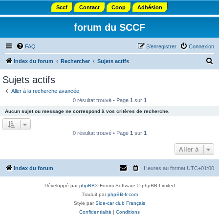
Sccf
Contact
Coop
Adhésion
forum du SCCF
FAQ
S’enregistrer
Connexion
R
Index du forum
Rechercher
Sujets actifs
e
Sujets actifs
c
Aller à la recherche avancée
h
0 résultat trouvé • Page
1
sur
1
e
Aucun sujet ou message ne correspond à vos critères de recherche.
r
c
0 résultat trouvé • Page
1
sur
1
h
Aller à
e
r
Index du forum
Heures au format
UTC+01:00
Développé par
phpBB
® Forum Software © phpBB Limited
Traduit par
phpBB-fr.com
Style par
Side-car club Français
Confidentialité
|
Conditions