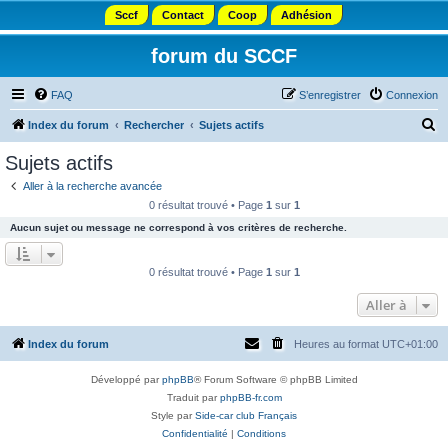
Sccf
Contact
Coop
Adhésion
forum du SCCF
FAQ
S’enregistrer
Connexion
R
Index du forum
Rechercher
Sujets actifs
e
Sujets actifs
c
Aller à la recherche avancée
h
0 résultat trouvé • Page
1
sur
1
e
Aucun sujet ou message ne correspond à vos critères de recherche.
r
c
0 résultat trouvé • Page
1
sur
1
h
Aller à
e
r
Index du forum
Heures au format
UTC+01:00
Développé par
phpBB
® Forum Software © phpBB Limited
Traduit par
phpBB-fr.com
Style par
Side-car club Français
Confidentialité
|
Conditions