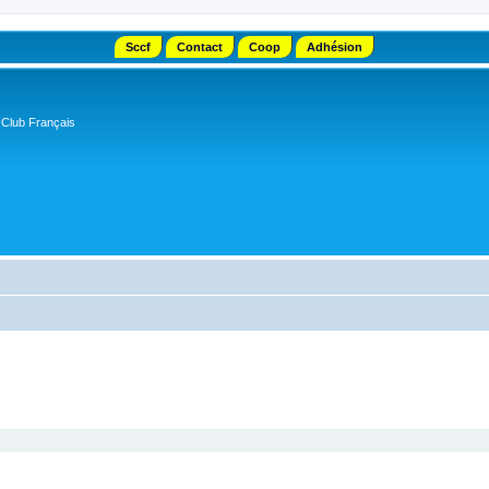
Sccf
Contact
Coop
Adhésion
 Club Français