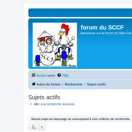
forum du SCCF
bienvenue sur le forum du Side-Car
Accès rapide
FAQ
Index du forum
Rechercher
Sujets actifs
Sujets actifs
Aller à la recherche avancée
Aucun sujet ou message ne correspond à vos critères de recherche.