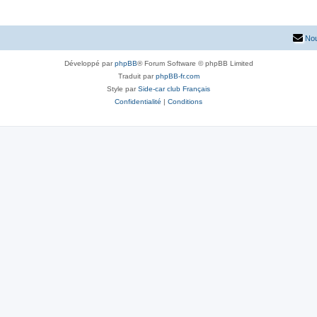
Nou
Développé par
phpBB
® Forum Software © phpBB Limited
Traduit par
phpBB-fr.com
Style par
Side-car club Français
Confidentialité
|
Conditions