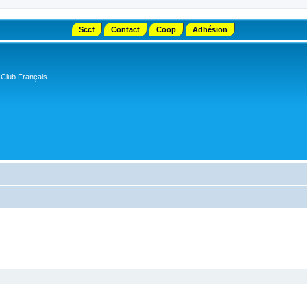
Sccf
Contact
Coop
Adhésion
 Club Français