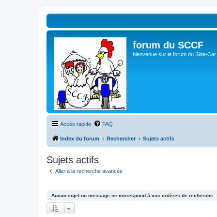
forum du SCCF
bienvenue sur le forum du Side-Car
Accès rapide
FAQ
Index du forum
Rechercher
Sujets actifs
Sujets actifs
Aller à la recherche avancée
Aucun sujet ou message ne correspond à vos critères de recherche.