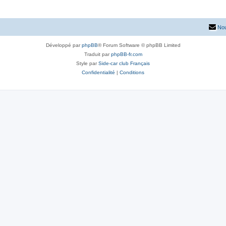
Nou
Développé par
phpBB
® Forum Software © phpBB Limited
Traduit par
phpBB-fr.com
Style par
Side-car club Français
Confidentialité
|
Conditions