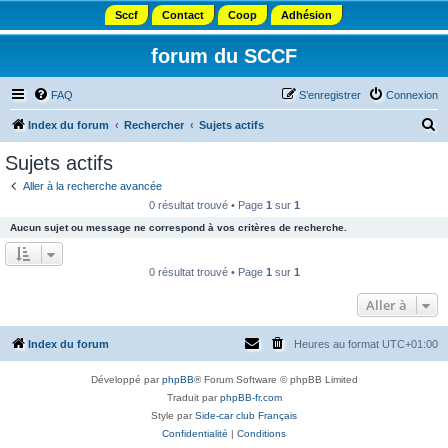
Sccf
Contact
Coop
Adhésion
forum du SCCF
FAQ
S’enregistrer
Connexion
R
Index du forum
Rechercher
Sujets actifs
e
Sujets actifs
c
Aller à la recherche avancée
h
0 résultat trouvé • Page
1
sur
1
e
Aucun sujet ou message ne correspond à vos critères de recherche.
r
c
0 résultat trouvé • Page
1
sur
1
h
Aller à
e
r
Index du forum
Heures au format
UTC+01:00
Développé par
phpBB
® Forum Software © phpBB Limited
Traduit par
phpBB-fr.com
Style par
Side-car club Français
Confidentialité
|
Conditions