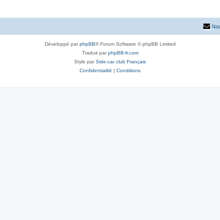
Nou
Développé par
phpBB
® Forum Software © phpBB Limited
Traduit par
phpBB-fr.com
Style par
Side-car club Français
Confidentialité
|
Conditions