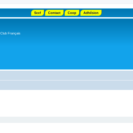
Sccf
Contact
Coop
Adhésion
 Club Français