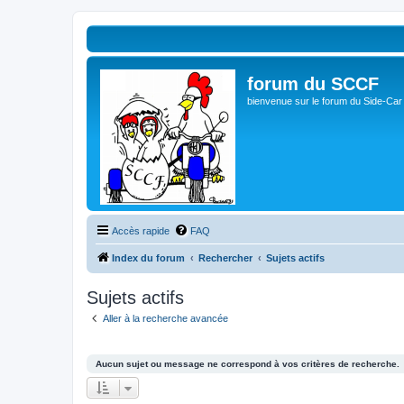
forum du SCCF
bienvenue sur le forum du Side-Car
Accès rapide
FAQ
Index du forum
Rechercher
Sujets actifs
Sujets actifs
Aller à la recherche avancée
Aucun sujet ou message ne correspond à vos critères de recherche.