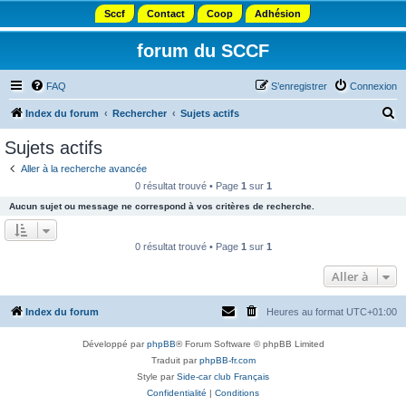
Sccf
Contact
Coop
Adhésion
forum du SCCF
FAQ
S’enregistrer
Connexion
R
Index du forum
Rechercher
Sujets actifs
e
Sujets actifs
c
Aller à la recherche avancée
h
0 résultat trouvé • Page
1
sur
1
e
Aucun sujet ou message ne correspond à vos critères de recherche.
r
c
0 résultat trouvé • Page
1
sur
1
h
Aller à
e
r
Index du forum
Heures au format
UTC+01:00
Développé par
phpBB
® Forum Software © phpBB Limited
Traduit par
phpBB-fr.com
Style par
Side-car club Français
Confidentialité
|
Conditions