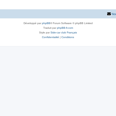
Nou
Développé par
phpBB
® Forum Software © phpBB Limited
Traduit par
phpBB-fr.com
Style par
Side-car club Français
Confidentialité
|
Conditions