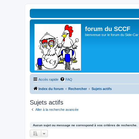
forum du SCCF
bienvenue sur le forum du Side-Car
Accès rapide
FAQ
Index du forum
Rechercher
Sujets actifs
Sujets actifs
Aller à la recherche avancée
Aucun sujet ou message ne correspond à vos critères de recherche.