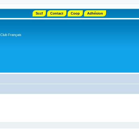
Sccf
Contact
Coop
Adhésion
 Club Français