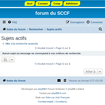
Sccf
Contact
Coop
Adhésion
forum du SCCF
FAQ
S’enregistrer
Connexion
R
Index du forum
Rechercher
Sujets actifs
e
Sujets actifs
c
Aller à la recherche avancée
h
0 résultat trouvé • Page
1
sur
1
e
Aucun sujet ou message ne correspond à vos critères de recherche.
r
c
0 résultat trouvé • Page
1
sur
1
h
Aller à
e
r
Index du forum
Heures au format
UTC+01:00
Développé par
phpBB
® Forum Software © phpBB Limited
Traduit par
phpBB-fr.com
Style par
Side-car club Français
Confidentialité
|
Conditions