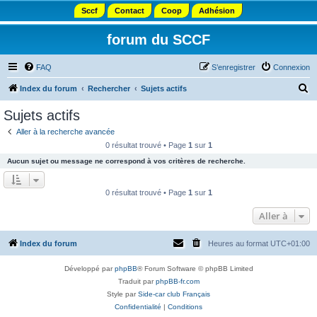
Sccf
Contact
Coop
Adhésion
forum du SCCF
FAQ
S’enregistrer
Connexion
R
Index du forum
Rechercher
Sujets actifs
e
Sujets actifs
c
Aller à la recherche avancée
h
0 résultat trouvé • Page
1
sur
1
e
Aucun sujet ou message ne correspond à vos critères de recherche.
r
c
0 résultat trouvé • Page
1
sur
1
h
Aller à
e
r
Index du forum
Heures au format
UTC+01:00
Développé par
phpBB
® Forum Software © phpBB Limited
Traduit par
phpBB-fr.com
Style par
Side-car club Français
Confidentialité
|
Conditions