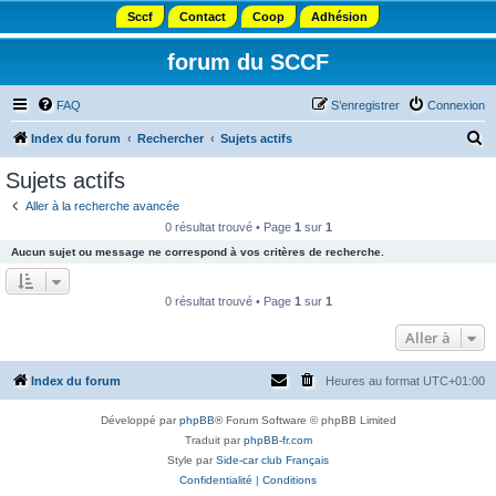
Sccf
Contact
Coop
Adhésion
forum du SCCF
FAQ
S’enregistrer
Connexion
R
Index du forum
Rechercher
Sujets actifs
e
Sujets actifs
c
Aller à la recherche avancée
h
0 résultat trouvé • Page
1
sur
1
e
Aucun sujet ou message ne correspond à vos critères de recherche.
r
c
0 résultat trouvé • Page
1
sur
1
h
Aller à
e
r
Index du forum
Heures au format
UTC+01:00
Développé par
phpBB
® Forum Software © phpBB Limited
Traduit par
phpBB-fr.com
Style par
Side-car club Français
Confidentialité
|
Conditions