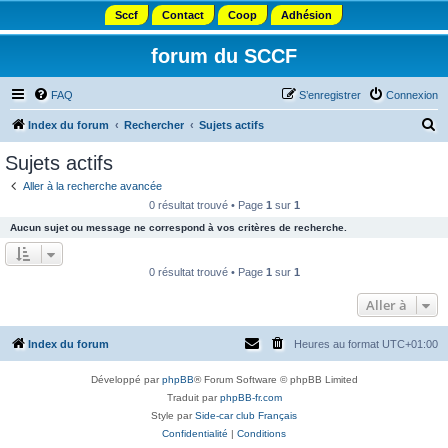
Sccf
Contact
Coop
Adhésion
forum du SCCF
FAQ
S’enregistrer
Connexion
R
Index du forum
Rechercher
Sujets actifs
e
Sujets actifs
c
Aller à la recherche avancée
h
0 résultat trouvé • Page
1
sur
1
e
Aucun sujet ou message ne correspond à vos critères de recherche.
r
c
0 résultat trouvé • Page
1
sur
1
h
Aller à
e
r
Index du forum
Heures au format
UTC+01:00
Développé par
phpBB
® Forum Software © phpBB Limited
Traduit par
phpBB-fr.com
Style par
Side-car club Français
Confidentialité
|
Conditions