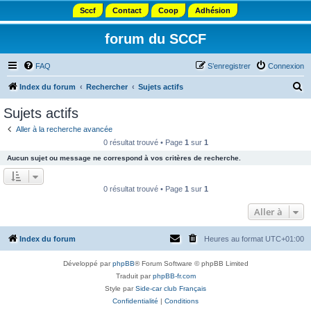
Sccf
Contact
Coop
Adhésion
forum du SCCF
FAQ
S’enregistrer
Connexion
R
Index du forum
Rechercher
Sujets actifs
e
Sujets actifs
c
Aller à la recherche avancée
h
0 résultat trouvé • Page
1
sur
1
e
Aucun sujet ou message ne correspond à vos critères de recherche.
r
c
0 résultat trouvé • Page
1
sur
1
h
Aller à
e
r
Index du forum
Heures au format
UTC+01:00
Développé par
phpBB
® Forum Software © phpBB Limited
Traduit par
phpBB-fr.com
Style par
Side-car club Français
Confidentialité
|
Conditions