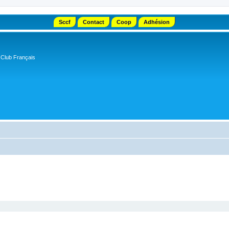
Sccf
Contact
Coop
Adhésion
 Club Français