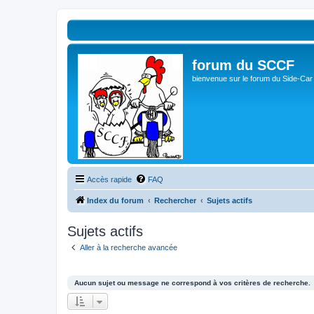
forum du SCCF
bienvenue sur le forum du Side-Car
Accès rapide
FAQ
Index du forum
Rechercher
Sujets actifs
Sujets actifs
Aller à la recherche avancée
Aucun sujet ou message ne correspond à vos critères de recherche.