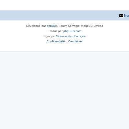
Nou
Développé par
phpBB
® Forum Software © phpBB Limited
Traduit par
phpBB-fr.com
Style par
Side-car club Français
Confidentialité
|
Conditions