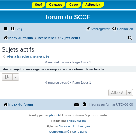
Sccf
Contact
Coop
Adhésion
forum du SCCF
FAQ
S’enregistrer
Connexion
R
Index du forum
Rechercher
Sujets actifs
e
Sujets actifs
c
Aller à la recherche avancée
h
0 résultat trouvé • Page
1
sur
1
e
Aucun sujet ou message ne correspond à vos critères de recherche.
r
c
0 résultat trouvé • Page
1
sur
1
h
Aller à
e
r
Index du forum
Heures au format
UTC+01:00
Développé par
phpBB
® Forum Software © phpBB Limited
Traduit par
phpBB-fr.com
Style par
Side-car club Français
Confidentialité
|
Conditions