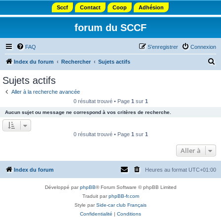
Sccf
Contact
Coop
Adhésion
forum du SCCF
FAQ
S’enregistrer
Connexion
R
Index du forum
Rechercher
Sujets actifs
e
Sujets actifs
c
Aller à la recherche avancée
h
0 résultat trouvé • Page
1
sur
1
e
Aucun sujet ou message ne correspond à vos critères de recherche.
r
c
0 résultat trouvé • Page
1
sur
1
h
Aller à
e
r
Index du forum
Heures au format
UTC+01:00
Développé par
phpBB
® Forum Software © phpBB Limited
Traduit par
phpBB-fr.com
Style par
Side-car club Français
Confidentialité
|
Conditions