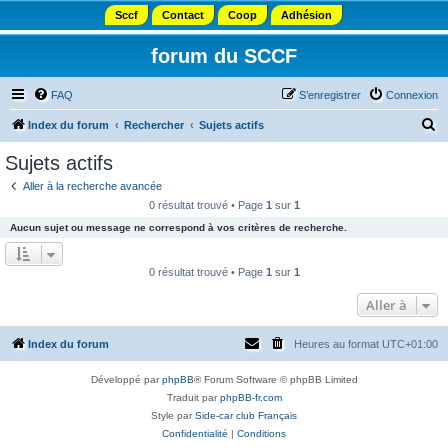
Sccf
Contact
Coop
Adhésion
forum du SCCF
FAQ
S’enregistrer
Connexion
R
Index du forum
Rechercher
Sujets actifs
e
Sujets actifs
c
Aller à la recherche avancée
h
0 résultat trouvé • Page
1
sur
1
e
Aucun sujet ou message ne correspond à vos critères de recherche.
r
c
0 résultat trouvé • Page
1
sur
1
h
Aller à
e
r
Index du forum
Heures au format
UTC+01:00
Développé par
phpBB
® Forum Software © phpBB Limited
Traduit par
phpBB-fr.com
Style par
Side-car club Français
Confidentialité
|
Conditions