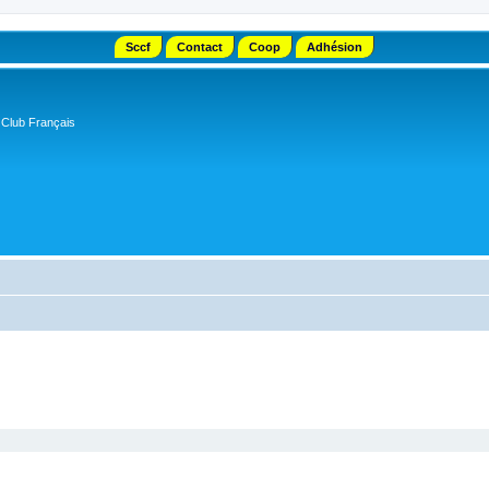
Sccf
Contact
Coop
Adhésion
 Club Français