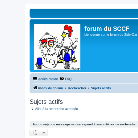
forum du SCCF
bienvenue sur le forum du Side-Car
Accès rapide
FAQ
Index du forum
Rechercher
Sujets actifs
Sujets actifs
Aller à la recherche avancée
Aucun sujet ou message ne correspond à vos critères de recherche.