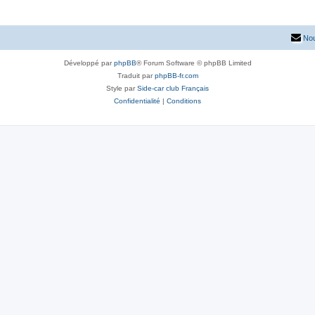
Nou
Développé par
phpBB
® Forum Software © phpBB Limited
Traduit par
phpBB-fr.com
Style par
Side-car club Français
Confidentialité
|
Conditions