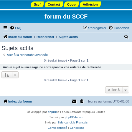
Sccf
Contact
Coop
Adhésion
forum du SCCF
FAQ
S’enregistrer
Connexion
R
Index du forum
Rechercher
Sujets actifs
e
Sujets actifs
c
Aller à la recherche avancée
h
0 résultat trouvé • Page
1
sur
1
e
Aucun sujet ou message ne correspond à vos critères de recherche.
r
c
0 résultat trouvé • Page
1
sur
1
h
Aller à
e
r
Index du forum
Heures au format
UTC+01:00
Développé par
phpBB
® Forum Software © phpBB Limited
Traduit par
phpBB-fr.com
Style par
Side-car club Français
Confidentialité
|
Conditions