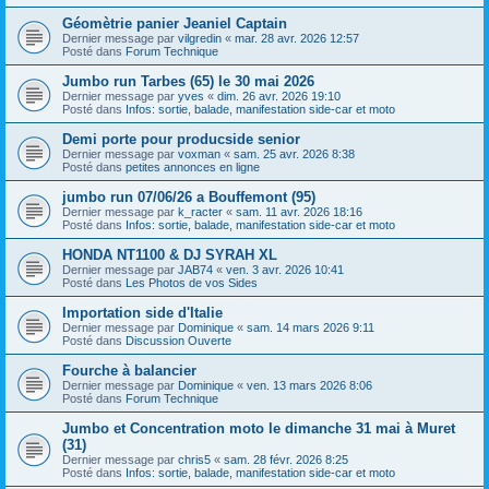
Géomètrie panier Jeaniel Captain
Dernier message par
vilgredin
«
mar. 28 avr. 2026 12:57
Posté dans
Forum Technique
Jumbo run Tarbes (65) le 30 mai 2026
Dernier message par
yves
«
dim. 26 avr. 2026 19:10
Posté dans
Infos: sortie, balade, manifestation side-car et moto
Demi porte pour producside senior
Dernier message par
voxman
«
sam. 25 avr. 2026 8:38
Posté dans
petites annonces en ligne
jumbo run 07/06/26 a Bouffemont (95)
Dernier message par
k_racter
«
sam. 11 avr. 2026 18:16
Posté dans
Infos: sortie, balade, manifestation side-car et moto
HONDA NT1100 & DJ SYRAH XL
Dernier message par
JAB74
«
ven. 3 avr. 2026 10:41
Posté dans
Les Photos de vos Sides
Importation side d'Italie
Dernier message par
Dominique
«
sam. 14 mars 2026 9:11
Posté dans
Discussion Ouverte
Fourche à balancier
Dernier message par
Dominique
«
ven. 13 mars 2026 8:06
Posté dans
Forum Technique
Jumbo et Concentration moto le dimanche 31 mai à Muret
(31)
Dernier message par
chris5
«
sam. 28 févr. 2026 8:25
Posté dans
Infos: sortie, balade, manifestation side-car et moto