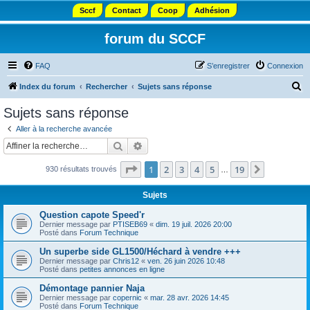
Sccf
Contact
Coop
Adhésion
forum du SCCF
FAQ
S’enregistrer
Connexion
R
Index du forum
Rechercher
Sujets sans réponse
e
Sujets sans réponse
c
Aller à la recherche avancée
h
Rechercher
Recherche avancée
e
Page
1
sur
19
1
2
3
4
5
19
Suivante
930 résultats trouvés
r
…
c
Sujets
h
Question capote Speed'r
e
Dernier message par
PTISEB69
«
dim. 19 juil. 2026 20:00
Posté dans
Forum Technique
r
Un superbe side GL1500/Héchard à vendre +++
Dernier message par
Chris12
«
ven. 26 juin 2026 10:48
Posté dans
petites annonces en ligne
Démontage pannier Naja
Dernier message par
copernic
«
mar. 28 avr. 2026 14:45
Posté dans
Forum Technique