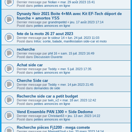
Dernier message par
Nolian
«
mar. 29 août 2023 15:41
Posté dans
petites annonces en ligne
Dynasty Noir 2021 Boite 4+MA avec Kit EF-Tech déport de
fourche + amortos YSS
Dernier message par
grandmpetitd
«
jeu. 17 août 2023 17:14
Posté dans
petites annonces en ligne
fete de la moto 26 27 aout 2023
Dernier message par
le sideur 14
«
lun. 24 juil. 2023 11:03
Posté dans
Infos: sortie, balade, manifestation side-car et moto
recherche
Dernier message par
phil 16
«
sam. 15 juil. 2023 16:49
Posté dans
Discussion Ouverte
Achat side car
Dernier message par
Teddy
«
mer. 5 juil. 2023 17:35
Posté dans
petites annonces en ligne
Cherche Side car
Dernier message par
Teddy
«
mer. 14 juin 2023 21:45
Posté dans
demandes de side
Recherche side car a petit budget
Dernier message par
twin_v2
«
mar. 18 avr. 2023 12:42
Posté dans
petites annonces en ligne
Vend Ensemble PAN 1300 + Side Dedome
Dernier message par
Christian63
«
jeu. 13 avr. 2023 14:22
Posté dans
petites annonces en ligne
Recherche pièces Fj1200 - mega comete
Dernier message par
Mamat41tv4
«
lun. 20 mars 2023 14:14