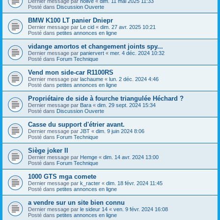
Dernier message par
nolive
«
dim. 11 mai 2025 11:33
Posté dans
Discussion Ouverte
BMW K100 LT panier Dniepr
Dernier message par
Le cid
«
dim. 27 avr. 2025 10:21
Posté dans
petites annonces en ligne
vidange amortos et changement joints spy...
Dernier message par
paniervert
«
mer. 4 déc. 2024 10:32
Posté dans
Forum Technique
Vend mon side-car R1100RS
Dernier message par
lachaume
«
lun. 2 déc. 2024 4:46
Posté dans
petites annonces en ligne
Propriétaire de side à fourche triangulée Héchard ?
Dernier message par
Bara
«
dim. 29 sept. 2024 15:34
Posté dans
Discussion Ouverte
Casse du support d'étrier avant.
Dernier message par
JBT
«
dim. 9 juin 2024 8:06
Posté dans
Forum Technique
Siège joker II
Dernier message par
Hemge
«
dim. 14 avr. 2024 13:00
Posté dans
Forum Technique
1000 GTS mga comete
Dernier message par
k_racter
«
dim. 18 févr. 2024 11:45
Posté dans
petites annonces en ligne
a vendre sur un site bien connu
Dernier message par
le sideur 14
«
ven. 9 févr. 2024 16:08
Posté dans
petites annonces en ligne