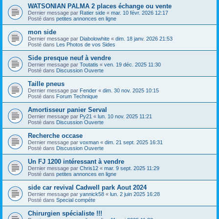
WATSONIAN PALMA 2 places échange ou vente
Dernier message par
Ratier side
«
mar. 10 févr. 2026 12:17
Posté dans
petites annonces en ligne
mon side
Dernier message par
Diabolowhite
«
dim. 18 janv. 2026 21:53
Posté dans
Les Photos de vos Sides
Side presque neuf à vendre
Dernier message par
Toutatis
«
ven. 19 déc. 2025 11:30
Posté dans
Discussion Ouverte
Taille pneus
Dernier message par
Fender
«
dim. 30 nov. 2025 10:15
Posté dans
Forum Technique
Amortisseur panier Serval
Dernier message par
Py21
«
lun. 10 nov. 2025 11:21
Posté dans
Discussion Ouverte
Recherche occase
Dernier message par
voxman
«
dim. 21 sept. 2025 16:31
Posté dans
Discussion Ouverte
Un FJ 1200 intéressant à vendre
Dernier message par
Chris12
«
mar. 9 sept. 2025 11:29
Posté dans
petites annonces en ligne
side car revival Cadwell park Aout 2024
Dernier message par
yannick58
«
lun. 2 juin 2025 16:28
Posté dans
Special compéte
Chirurgien spécialiste !!!