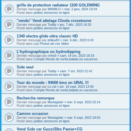
grille de protection radiateur 1100 GOLDWING
Dernier message par
MINBILO
«
mar. 2 janv. 2024 19:34
Posté dans
petites annonces en ligne
''vendu'' Vend attelage Choda crosstourer
Dernier message par
Teddy
«
jeu. 7 déc. 2023 16:20
Posté dans
petites annonces en ligne
1340 electra glide ultra classic HD
Dernier message par
philou83
«
mer. 6 déc. 2023 6:43
Posté dans
Les Photos de vos Sides
L’hydrographique ou hydrodipping
Dernier message par
chris5
«
sam. 14 oct. 2023 19:33
Posté dans
Compte Rendu de sortie,balade,ou vacances
Side seul
Dernier message par
Teddy
«
sam. 7 oct. 2023 21:41
Posté dans
petites annonces en ligne
Tour du monde : 94000 kms en URAL !!!
Dernier message par
Le cid
«
lun. 18 sept. 2023 13:06
Posté dans
Compte Rendu de sortie,balade,ou vacances
Recherche remorque
Dernier message par
Montagnier
«
mer. 6 sept. 2023 20:14
Posté dans
petites annonces en ligne
Camion occasion
Dernier message par
Montagnier
«
mar. 5 sept. 2023 18:54
Posté dans
petites annonces en ligne
Vend Side car Guzzi/Dbs Panier+CG