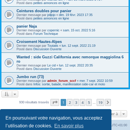
Posté dans
petites annonces en ligne
Ceintures doubles pour panier
Dernier message par
jolijojo
«
dim. 19 févr. 2023 17:35
Posté dans
petites annonces en ligne
panier Naja
Dernier message par
copernic
«
sam. 15 oct. 2022 5:16
Posté dans
Forum Technique
Croisement Hautes-Alpes
Dernier message par
Toutatis
«
lun. 12 sept. 2022 21:19
Posté dans
Discussion Ouverte
Wanted : side Guzzi California avec remorque maggiolina 6
ro
Dernier message par
Le cid
«
lun. 12 sept. 2022 20:35
Posté dans
Discussion Ouverte
Jumbo run (73)
Dernier message par
admin_forum_sccf
«
mer. 7 sept. 2022 10:59
Posté dans
Infos: sortie, balade, manifestation side-car et moto
Page
1
sur
19
1
2
3
4
5
19
Suivante
930 résultats trouvés
…
Aller à
En poursuivant votre navigation, vous acceptez
Index du forum
Heures au format
UTC+01:00
l’utilisation de cookies.
En savoir plus