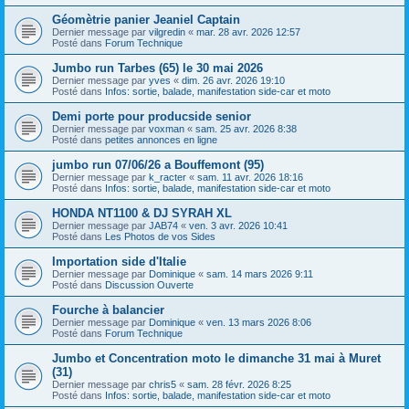
Géomètrie panier Jeaniel Captain
Dernier message par
vilgredin
«
mar. 28 avr. 2026 12:57
Posté dans
Forum Technique
Jumbo run Tarbes (65) le 30 mai 2026
Dernier message par
yves
«
dim. 26 avr. 2026 19:10
Posté dans
Infos: sortie, balade, manifestation side-car et moto
Demi porte pour producside senior
Dernier message par
voxman
«
sam. 25 avr. 2026 8:38
Posté dans
petites annonces en ligne
jumbo run 07/06/26 a Bouffemont (95)
Dernier message par
k_racter
«
sam. 11 avr. 2026 18:16
Posté dans
Infos: sortie, balade, manifestation side-car et moto
HONDA NT1100 & DJ SYRAH XL
Dernier message par
JAB74
«
ven. 3 avr. 2026 10:41
Posté dans
Les Photos de vos Sides
Importation side d'Italie
Dernier message par
Dominique
«
sam. 14 mars 2026 9:11
Posté dans
Discussion Ouverte
Fourche à balancier
Dernier message par
Dominique
«
ven. 13 mars 2026 8:06
Posté dans
Forum Technique
Jumbo et Concentration moto le dimanche 31 mai à Muret
(31)
Dernier message par
chris5
«
sam. 28 févr. 2026 8:25
Posté dans
Infos: sortie, balade, manifestation side-car et moto