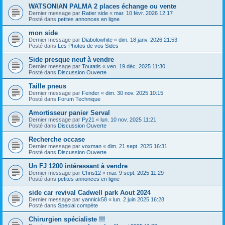
WATSONIAN PALMA 2 places échange ou vente
Dernier message par
Ratier side
«
mar. 10 févr. 2026 12:17
Posté dans
petites annonces en ligne
mon side
Dernier message par
Diabolowhite
«
dim. 18 janv. 2026 21:53
Posté dans
Les Photos de vos Sides
Side presque neuf à vendre
Dernier message par
Toutatis
«
ven. 19 déc. 2025 11:30
Posté dans
Discussion Ouverte
Taille pneus
Dernier message par
Fender
«
dim. 30 nov. 2025 10:15
Posté dans
Forum Technique
Amortisseur panier Serval
Dernier message par
Py21
«
lun. 10 nov. 2025 11:21
Posté dans
Discussion Ouverte
Recherche occase
Dernier message par
voxman
«
dim. 21 sept. 2025 16:31
Posté dans
Discussion Ouverte
Un FJ 1200 intéressant à vendre
Dernier message par
Chris12
«
mar. 9 sept. 2025 11:29
Posté dans
petites annonces en ligne
side car revival Cadwell park Aout 2024
Dernier message par
yannick58
«
lun. 2 juin 2025 16:28
Posté dans
Special compéte
Chirurgien spécialiste !!!