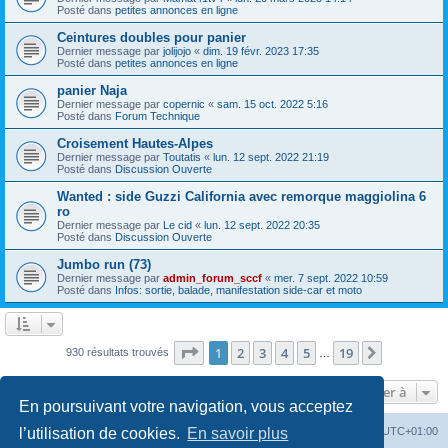
Posté dans
petites annonces en ligne
Ceintures doubles pour panier
Dernier message par
jolijojo
«
dim. 19 févr. 2023 17:35
Posté dans
petites annonces en ligne
panier Naja
Dernier message par
copernic
«
sam. 15 oct. 2022 5:16
Posté dans
Forum Technique
Croisement Hautes-Alpes
Dernier message par
Toutatis
«
lun. 12 sept. 2022 21:19
Posté dans
Discussion Ouverte
Wanted : side Guzzi California avec remorque maggiolina 6
ro
Dernier message par
Le cid
«
lun. 12 sept. 2022 20:35
Posté dans
Discussion Ouverte
Jumbo run (73)
Dernier message par
admin_forum_sccf
«
mer. 7 sept. 2022 10:59
Posté dans
Infos: sortie, balade, manifestation side-car et moto
Page
1
sur
19
1
2
3
4
5
19
Suivante
930 résultats trouvés
…
Aller à
En poursuivant votre navigation, vous acceptez
Index du forum
Heures au format
UTC+01:00
l’utilisation de cookies.
En savoir plus