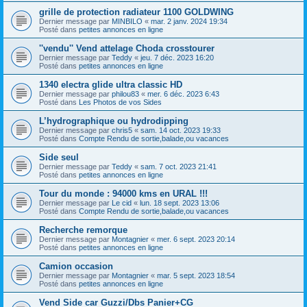
grille de protection radiateur 1100 GOLDWING
Dernier message par
MINBILO
«
mar. 2 janv. 2024 19:34
Posté dans
petites annonces en ligne
''vendu'' Vend attelage Choda crosstourer
Dernier message par
Teddy
«
jeu. 7 déc. 2023 16:20
Posté dans
petites annonces en ligne
1340 electra glide ultra classic HD
Dernier message par
philou83
«
mer. 6 déc. 2023 6:43
Posté dans
Les Photos de vos Sides
L’hydrographique ou hydrodipping
Dernier message par
chris5
«
sam. 14 oct. 2023 19:33
Posté dans
Compte Rendu de sortie,balade,ou vacances
Side seul
Dernier message par
Teddy
«
sam. 7 oct. 2023 21:41
Posté dans
petites annonces en ligne
Tour du monde : 94000 kms en URAL !!!
Dernier message par
Le cid
«
lun. 18 sept. 2023 13:06
Posté dans
Compte Rendu de sortie,balade,ou vacances
Recherche remorque
Dernier message par
Montagnier
«
mer. 6 sept. 2023 20:14
Posté dans
petites annonces en ligne
Camion occasion
Dernier message par
Montagnier
«
mar. 5 sept. 2023 18:54
Posté dans
petites annonces en ligne
Vend Side car Guzzi/Dbs Panier+CG