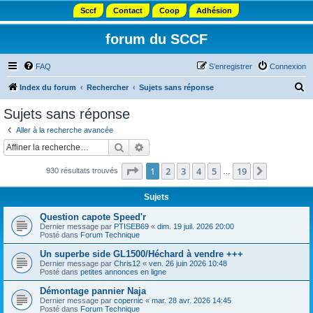
Sccf
Contact
Coop
Adhésion
forum du SCCF
FAQ
S’enregistrer
Connexion
R
Index du forum
Rechercher
Sujets sans réponse
e
Sujets sans réponse
c
Aller à la recherche avancée
h
Rechercher
Recherche avancée
e
Page
1
sur
19
1
2
3
4
5
19
Suivante
930 résultats trouvés
r
…
c
Sujets
h
Question capote Speed'r
e
Dernier message par
PTISEB69
«
dim. 19 juil. 2026 20:00
Posté dans
Forum Technique
r
Un superbe side GL1500/Héchard à vendre +++
Dernier message par
Chris12
«
ven. 26 juin 2026 10:48
Posté dans
petites annonces en ligne
Démontage pannier Naja
Dernier message par
copernic
«
mar. 28 avr. 2026 14:45
Posté dans
Forum Technique