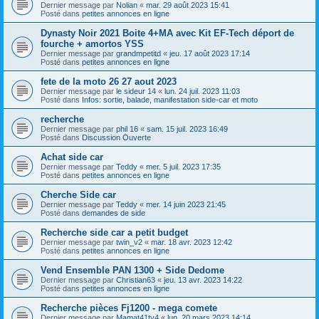
Dernier message par
Nolian
«
mar. 29 août 2023 15:41
Posté dans
petites annonces en ligne
Dynasty Noir 2021 Boite 4+MA avec Kit EF-Tech déport de
fourche + amortos YSS
Dernier message par
grandmpetitd
«
jeu. 17 août 2023 17:14
Posté dans
petites annonces en ligne
fete de la moto 26 27 aout 2023
Dernier message par
le sideur 14
«
lun. 24 juil. 2023 11:03
Posté dans
Infos: sortie, balade, manifestation side-car et moto
recherche
Dernier message par
phil 16
«
sam. 15 juil. 2023 16:49
Posté dans
Discussion Ouverte
Achat side car
Dernier message par
Teddy
«
mer. 5 juil. 2023 17:35
Posté dans
petites annonces en ligne
Cherche Side car
Dernier message par
Teddy
«
mer. 14 juin 2023 21:45
Posté dans
demandes de side
Recherche side car a petit budget
Dernier message par
twin_v2
«
mar. 18 avr. 2023 12:42
Posté dans
petites annonces en ligne
Vend Ensemble PAN 1300 + Side Dedome
Dernier message par
Christian63
«
jeu. 13 avr. 2023 14:22
Posté dans
petites annonces en ligne
Recherche pièces Fj1200 - mega comete
Dernier message par
Mamat41tv4
«
lun. 20 mars 2023 14:14