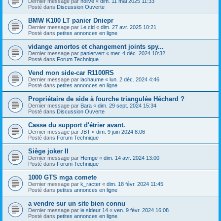
Dernier message par
nolive
«
dim. 11 mai 2025 11:33
Posté dans
Discussion Ouverte
BMW K100 LT panier Dniepr
Dernier message par
Le cid
«
dim. 27 avr. 2025 10:21
Posté dans
petites annonces en ligne
vidange amortos et changement joints spy...
Dernier message par
paniervert
«
mer. 4 déc. 2024 10:32
Posté dans
Forum Technique
Vend mon side-car R1100RS
Dernier message par
lachaume
«
lun. 2 déc. 2024 4:46
Posté dans
petites annonces en ligne
Propriétaire de side à fourche triangulée Héchard ?
Dernier message par
Bara
«
dim. 29 sept. 2024 15:34
Posté dans
Discussion Ouverte
Casse du support d'étrier avant.
Dernier message par
JBT
«
dim. 9 juin 2024 8:06
Posté dans
Forum Technique
Siège joker II
Dernier message par
Hemge
«
dim. 14 avr. 2024 13:00
Posté dans
Forum Technique
1000 GTS mga comete
Dernier message par
k_racter
«
dim. 18 févr. 2024 11:45
Posté dans
petites annonces en ligne
a vendre sur un site bien connu
Dernier message par
le sideur 14
«
ven. 9 févr. 2024 16:08
Posté dans
petites annonces en ligne