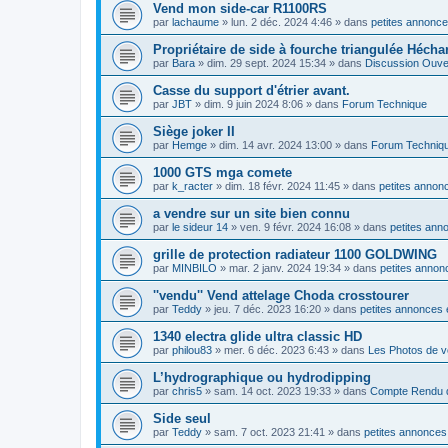
Vend mon side-car R1100RS
par
lachaume
»
lun. 2 déc. 2024 4:46
» dans
petites annonce
Propriétaire de side à fourche triangulée Hécha
par
Bara
»
dim. 29 sept. 2024 15:34
» dans
Discussion Ouve
Casse du support d'étrier avant.
par
JBT
»
dim. 9 juin 2024 8:06
» dans
Forum Technique
Siège joker II
par
Hemge
»
dim. 14 avr. 2024 13:00
» dans
Forum Techniq
1000 GTS mga comete
par
k_racter
»
dim. 18 févr. 2024 11:45
» dans
petites annonc
a vendre sur un site bien connu
par
le sideur 14
»
ven. 9 févr. 2024 16:08
» dans
petites ann
grille de protection radiateur 1100 GOLDWING
par
MINBILO
»
mar. 2 janv. 2024 19:34
» dans
petites annon
''vendu'' Vend attelage Choda crosstourer
par
Teddy
»
jeu. 7 déc. 2023 16:20
» dans
petites annonces 
1340 electra glide ultra classic HD
par
philou83
»
mer. 6 déc. 2023 6:43
» dans
Les Photos de v
L’hydrographique ou hydrodipping
par
chris5
»
sam. 14 oct. 2023 19:33
» dans
Compte Rendu d
Side seul
par
Teddy
»
sam. 7 oct. 2023 21:41
» dans
petites annonces 