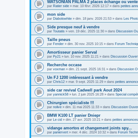
WATSONIAN PALMA 2 places échange ou vente
par
Ratier side
»
mar. 10 févr. 2026 12:17
» dans
petites ann
mon side
par
Diabolowhite
»
dim. 18 janv. 2026 21:53
» dans
Les Phot
Side presque neuf à vendre
par
Toutatis
»
ven. 19 déc. 2025 11:30
» dans
Discussion Ou
Taille pneus
par
Fender
»
dim. 30 nov. 2025 10:15
» dans
Forum Techniq
Amortisseur panier Serval
par
Py21
»
lun. 10 nov. 2025 11:21
» dans
Discussion Ouver
Recherche occase
par
voxman
»
dim. 21 sept. 2025 16:31
» dans
Discussion O
Un FJ 1200 intéressant à vendre
par
Chris12
»
mar. 9 sept. 2025 11:29
» dans
petites annonce
side car revival Cadwell park Aout 2024
par
yannick58
»
lun. 2 juin 2025 16:28
» dans
Special compé
Chirurgien spécialiste !!!
par
nolive
»
dim. 11 mai 2025 11:33
» dans
Discussion Ouver
BMW K100 LT panier Dniepr
par
Le cid
»
dim. 27 avr. 2025 10:21
» dans
petites annonces
vidange amortos et changement joints spy...
par
paniervert
»
mer. 4 déc. 2024 10:32
» dans
Forum Techn