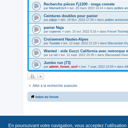
Recherche pièces Fj1200 - mega comete
par
Mamat41tv4
»
lun. 20 mars 2023 14:14
» dans
petites a
Ceintures doubles pour panier
par
jolijojo
»
dim. 19 févr. 2023 17:35
» dans
petites annonces
panier Naja
par
copernic
»
sam. 15 oct. 2022 5:16
» dans
Forum Techni
Croisement Hautes-Alpes
par
Toutatis
»
lun. 12 sept. 2022 21:19
» dans
Discussion Ou
Wanted : side Guzzi California avec remorque 
par
Le cid
»
lun. 12 sept. 2022 20:35
» dans
Discussion Ouv
Jumbo run (73)
par
admin_forum_sccf
»
mer. 7 sept. 2022 10:59
» dans
In
Aller à la recherche avancée
Index du forum
En poursuivant votre navigation, vous acceptez l’utilisation