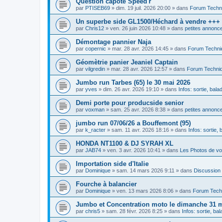
Question capote Speed'r
par
PTISEB69
»
dim. 19 juil. 2026 20:00
» dans
Forum Techn
Un superbe side GL1500/Héchard à vendre +++
par
Chris12
»
ven. 26 juin 2026 10:48
» dans
petites annonce
Démontage pannier Naja
par
copernic
»
mar. 28 avr. 2026 14:45
» dans
Forum Techni
Géomètrie panier Jeaniel Captain
par
vilgredin
»
mar. 28 avr. 2026 12:57
» dans
Forum Techni
Jumbo run Tarbes (65) le 30 mai 2026
par
yves
»
dim. 26 avr. 2026 19:10
» dans
Infos: sortie, bal
Demi porte pour producside senior
par
voxman
»
sam. 25 avr. 2026 8:38
» dans
petites annonce
jumbo run 07/06/26 a Bouffemont (95)
par
k_racter
»
sam. 11 avr. 2026 18:16
» dans
Infos: sortie,
HONDA NT1100 & DJ SYRAH XL
par
JAB74
»
ven. 3 avr. 2026 10:41
» dans
Les Photos de vo
Importation side d'Italie
par
Dominique
»
sam. 14 mars 2026 9:11
» dans
Discussion
Fourche à balancier
par
Dominique
»
ven. 13 mars 2026 8:06
» dans
Forum Tech
Jumbo et Concentration moto le dimanche 31 ma
par
chris5
»
sam. 28 févr. 2026 8:25
» dans
Infos: sortie, ba