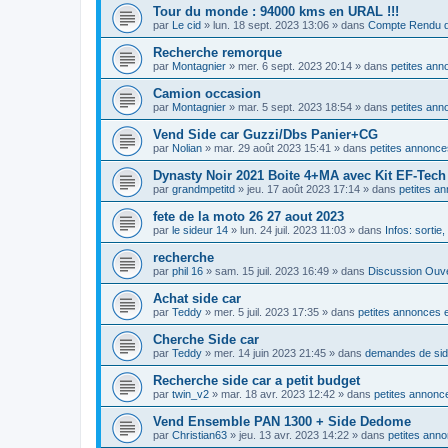
Tour du monde : 94000 kms en URAL !!!
par
Le cid
»
lun. 18 sept. 2023 13:06
» dans
Compte Rendu d
Recherche remorque
par
Montagnier
»
mer. 6 sept. 2023 20:14
» dans
petites ann
Camion occasion
par
Montagnier
»
mar. 5 sept. 2023 18:54
» dans
petites ann
Vend Side car Guzzi/Dbs Panier+CG
par
Nolian
»
mar. 29 août 2023 15:41
» dans
petites annonce
Dynasty Noir 2021 Boite 4+MA avec Kit EF-Tec
par
grandmpetitd
»
jeu. 17 août 2023 17:14
» dans
petites a
fete de la moto 26 27 aout 2023
par
le sideur 14
»
lun. 24 juil. 2023 11:03
» dans
Infos: sortie
recherche
par
phil 16
»
sam. 15 juil. 2023 16:49
» dans
Discussion Ouv
Achat side car
par
Teddy
»
mer. 5 juil. 2023 17:35
» dans
petites annonces e
Cherche Side car
par
Teddy
»
mer. 14 juin 2023 21:45
» dans
demandes de si
Recherche side car a petit budget
par
twin_v2
»
mar. 18 avr. 2023 12:42
» dans
petites annonce
Vend Ensemble PAN 1300 + Side Dedome
par
Christian63
»
jeu. 13 avr. 2023 14:22
» dans
petites anno