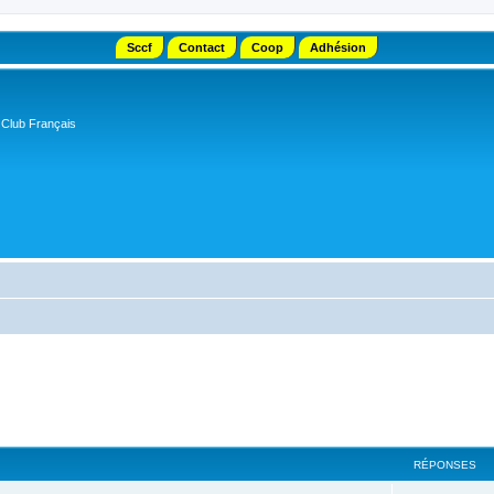
Sccf
Contact
Coop
Adhésion
 Club Français
RÉPONSES