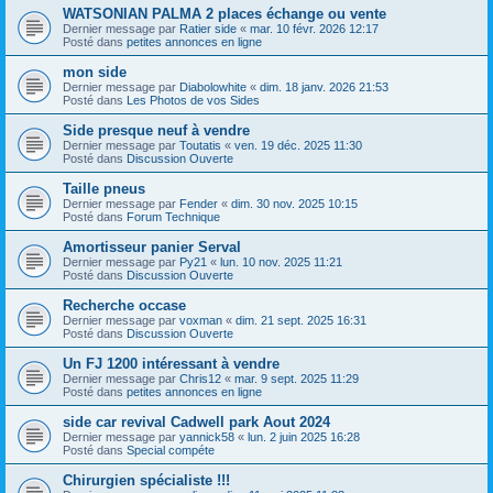
WATSONIAN PALMA 2 places échange ou vente
Dernier message par
Ratier side
«
mar. 10 févr. 2026 12:17
Posté dans
petites annonces en ligne
mon side
Dernier message par
Diabolowhite
«
dim. 18 janv. 2026 21:53
Posté dans
Les Photos de vos Sides
Side presque neuf à vendre
Dernier message par
Toutatis
«
ven. 19 déc. 2025 11:30
Posté dans
Discussion Ouverte
Taille pneus
Dernier message par
Fender
«
dim. 30 nov. 2025 10:15
Posté dans
Forum Technique
Amortisseur panier Serval
Dernier message par
Py21
«
lun. 10 nov. 2025 11:21
Posté dans
Discussion Ouverte
Recherche occase
Dernier message par
voxman
«
dim. 21 sept. 2025 16:31
Posté dans
Discussion Ouverte
Un FJ 1200 intéressant à vendre
Dernier message par
Chris12
«
mar. 9 sept. 2025 11:29
Posté dans
petites annonces en ligne
side car revival Cadwell park Aout 2024
Dernier message par
yannick58
«
lun. 2 juin 2025 16:28
Posté dans
Special compéte
Chirurgien spécialiste !!!