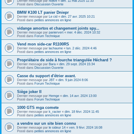
Dernier message par
nolive
«
dim. 11 mai 2025 11:33
Posté dans
Discussion Ouverte
BMW K100 LT panier Dniepr
Dernier message par
Le cid
«
dim. 27 avr. 2025 10:21
Posté dans
petites annonces en ligne
vidange amortos et changement joints spy...
Dernier message par
paniervert
«
mer. 4 déc. 2024 10:32
Posté dans
Forum Technique
Vend mon side-car R1100RS
Dernier message par
lachaume
«
lun. 2 déc. 2024 4:46
Posté dans
petites annonces en ligne
Propriétaire de side à fourche triangulée Héchard ?
Dernier message par
Bara
«
dim. 29 sept. 2024 15:34
Posté dans
Discussion Ouverte
Casse du support d'étrier avant.
Dernier message par
JBT
«
dim. 9 juin 2024 8:06
Posté dans
Forum Technique
Siège joker II
Dernier message par
Hemge
«
dim. 14 avr. 2024 13:00
Posté dans
Forum Technique
1000 GTS mga comete
Dernier message par
k_racter
«
dim. 18 févr. 2024 11:45
Posté dans
petites annonces en ligne
a vendre sur un site bien connu
Dernier message par
le sideur 14
«
ven. 9 févr. 2024 16:08
Posté dans
petites annonces en ligne