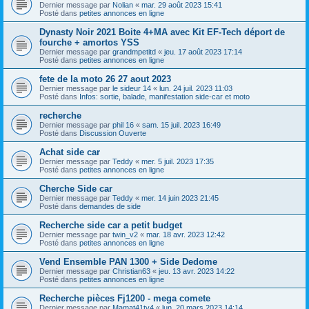
Dernier message par
Nolian
«
mar. 29 août 2023 15:41
Posté dans
petites annonces en ligne
Dynasty Noir 2021 Boite 4+MA avec Kit EF-Tech déport de
fourche + amortos YSS
Dernier message par
grandmpetitd
«
jeu. 17 août 2023 17:14
Posté dans
petites annonces en ligne
fete de la moto 26 27 aout 2023
Dernier message par
le sideur 14
«
lun. 24 juil. 2023 11:03
Posté dans
Infos: sortie, balade, manifestation side-car et moto
recherche
Dernier message par
phil 16
«
sam. 15 juil. 2023 16:49
Posté dans
Discussion Ouverte
Achat side car
Dernier message par
Teddy
«
mer. 5 juil. 2023 17:35
Posté dans
petites annonces en ligne
Cherche Side car
Dernier message par
Teddy
«
mer. 14 juin 2023 21:45
Posté dans
demandes de side
Recherche side car a petit budget
Dernier message par
twin_v2
«
mar. 18 avr. 2023 12:42
Posté dans
petites annonces en ligne
Vend Ensemble PAN 1300 + Side Dedome
Dernier message par
Christian63
«
jeu. 13 avr. 2023 14:22
Posté dans
petites annonces en ligne
Recherche pièces Fj1200 - mega comete
Dernier message par
Mamat41tv4
«
lun. 20 mars 2023 14:14