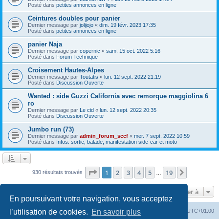
Posté dans
petites annonces en ligne
Ceintures doubles pour panier
Dernier message par
jolijojo
«
dim. 19 févr. 2023 17:35
Posté dans
petites annonces en ligne
panier Naja
Dernier message par
copernic
«
sam. 15 oct. 2022 5:16
Posté dans
Forum Technique
Croisement Hautes-Alpes
Dernier message par
Toutatis
«
lun. 12 sept. 2022 21:19
Posté dans
Discussion Ouverte
Wanted : side Guzzi California avec remorque maggiolina 6
ro
Dernier message par
Le cid
«
lun. 12 sept. 2022 20:35
Posté dans
Discussion Ouverte
Jumbo run (73)
Dernier message par
admin_forum_sccf
«
mer. 7 sept. 2022 10:59
Posté dans
Infos: sortie, balade, manifestation side-car et moto
Page
1
sur
19
1
2
3
4
5
19
Suivante
930 résultats trouvés
…
Aller à
En poursuivant votre navigation, vous acceptez
Index du forum
Heures au format
UTC+01:00
l’utilisation de cookies.
En savoir plus