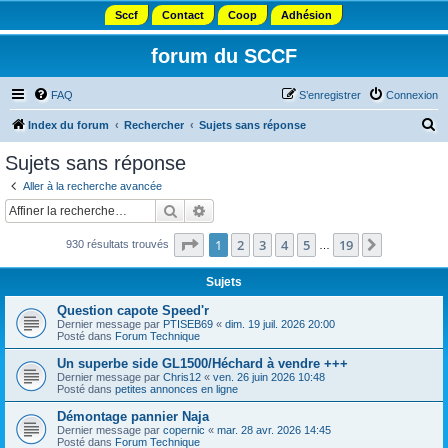
Sccf
Contact
Coop
Adhésion
forum du SCCF
FAQ
S’enregistrer
Connexion
R
Index du forum
Rechercher
Sujets sans réponse
e
Sujets sans réponse
c
Aller à la recherche avancée
h
Rechercher
Recherche avancée
e
Page
1
sur
19
1
2
3
4
5
19
Suivante
930 résultats trouvés
r
…
c
Sujets
h
Question capote Speed'r
e
Dernier message par
PTISEB69
«
dim. 19 juil. 2026 20:00
Posté dans
Forum Technique
r
Un superbe side GL1500/Héchard à vendre +++
Dernier message par
Chris12
«
ven. 26 juin 2026 10:48
Posté dans
petites annonces en ligne
Démontage pannier Naja
Dernier message par
copernic
«
mar. 28 avr. 2026 14:45
Posté dans
Forum Technique