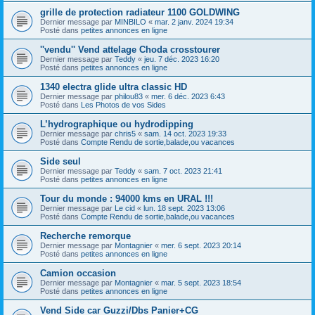
grille de protection radiateur 1100 GOLDWING
Dernier message par
MINBILO
«
mar. 2 janv. 2024 19:34
Posté dans
petites annonces en ligne
''vendu'' Vend attelage Choda crosstourer
Dernier message par
Teddy
«
jeu. 7 déc. 2023 16:20
Posté dans
petites annonces en ligne
1340 electra glide ultra classic HD
Dernier message par
philou83
«
mer. 6 déc. 2023 6:43
Posté dans
Les Photos de vos Sides
L’hydrographique ou hydrodipping
Dernier message par
chris5
«
sam. 14 oct. 2023 19:33
Posté dans
Compte Rendu de sortie,balade,ou vacances
Side seul
Dernier message par
Teddy
«
sam. 7 oct. 2023 21:41
Posté dans
petites annonces en ligne
Tour du monde : 94000 kms en URAL !!!
Dernier message par
Le cid
«
lun. 18 sept. 2023 13:06
Posté dans
Compte Rendu de sortie,balade,ou vacances
Recherche remorque
Dernier message par
Montagnier
«
mer. 6 sept. 2023 20:14
Posté dans
petites annonces en ligne
Camion occasion
Dernier message par
Montagnier
«
mar. 5 sept. 2023 18:54
Posté dans
petites annonces en ligne
Vend Side car Guzzi/Dbs Panier+CG