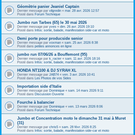
Géomètrie panier Jeaniel Captain
Dernier message par
vilgredin
«
mar. 28 avr. 2026 12:57
Posté dans
Forum Technique
Jumbo run Tarbes (65) le 30 mai 2026
Dernier message par
yves
«
dim. 26 avr. 2026 19:10
Posté dans
Infos: sortie, balade, manifestation side-car et moto
Demi porte pour producside senior
Dernier message par
voxman
«
sam. 25 avr. 2026 8:38
Posté dans
petites annonces en ligne
jumbo run 07/06/26 a Bouffemont (95)
Dernier message par
k_racter
«
sam. 11 avr. 2026 18:16
Posté dans
Infos: sortie, balade, manifestation side-car et moto
HONDA NT1100 & DJ SYRAH XL
Dernier message par
JAB74
«
ven. 3 avr. 2026 10:41
Posté dans
Les Photos de vos Sides
Importation side d'Italie
Dernier message par
Dominique
«
sam. 14 mars 2026 9:11
Posté dans
Discussion Ouverte
Fourche à balancier
Dernier message par
Dominique
«
ven. 13 mars 2026 8:06
Posté dans
Forum Technique
Jumbo et Concentration moto le dimanche 31 mai à Muret
(31)
Dernier message par
chris5
«
sam. 28 févr. 2026 8:25
Posté dans
Infos: sortie, balade, manifestation side-car et moto