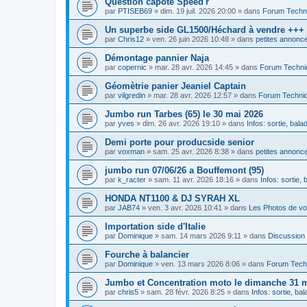
Question capote Speed'r
par
PTISEB69
»
dim. 19 juil. 2026 20:00
» dans
Forum Techn
Un superbe side GL1500/Héchard à vendre +++
par
Chris12
»
ven. 26 juin 2026 10:48
» dans
petites annonce
Démontage pannier Naja
par
copernic
»
mar. 28 avr. 2026 14:45
» dans
Forum Techni
Géomètrie panier Jeaniel Captain
par
vilgredin
»
mar. 28 avr. 2026 12:57
» dans
Forum Techni
Jumbo run Tarbes (65) le 30 mai 2026
par
yves
»
dim. 26 avr. 2026 19:10
» dans
Infos: sortie, bal
Demi porte pour producside senior
par
voxman
»
sam. 25 avr. 2026 8:38
» dans
petites annonce
jumbo run 07/06/26 a Bouffemont (95)
par
k_racter
»
sam. 11 avr. 2026 18:16
» dans
Infos: sortie,
HONDA NT1100 & DJ SYRAH XL
par
JAB74
»
ven. 3 avr. 2026 10:41
» dans
Les Photos de vo
Importation side d'Italie
par
Dominique
»
sam. 14 mars 2026 9:11
» dans
Discussion
Fourche à balancier
par
Dominique
»
ven. 13 mars 2026 8:06
» dans
Forum Tech
Jumbo et Concentration moto le dimanche 31 ma
par
chris5
»
sam. 28 févr. 2026 8:25
» dans
Infos: sortie, ba