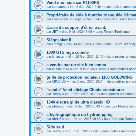
Vend mon side-car R1100RS
par
lachaume
»
lun. 2 déc. 2024 4:46
» dans
petites annonce
Propriétaire de side à fourche triangulée Hécha
par
Bara
»
dim. 29 sept. 2024 15:34
» dans
Discussion Ouve
Casse du support d'étrier avant.
par
JBT
»
dim. 9 juin 2024 8:06
» dans
Forum Technique
Siège joker II
par
Hemge
»
dim. 14 avr. 2024 13:00
» dans
Forum Techniq
1000 GTS mga comete
par
k_racter
»
dim. 18 févr. 2024 11:45
» dans
petites annonc
a vendre sur un site bien connu
par
le sideur 14
»
ven. 9 févr. 2024 16:08
» dans
petites ann
grille de protection radiateur 1100 GOLDWING
par
MINBILO
»
mar. 2 janv. 2024 19:34
» dans
petites annon
''vendu'' Vend attelage Choda crosstourer
par
Teddy
»
jeu. 7 déc. 2023 16:20
» dans
petites annonces 
1340 electra glide ultra classic HD
par
philou83
»
mer. 6 déc. 2023 6:43
» dans
Les Photos de v
L’hydrographique ou hydrodipping
par
chris5
»
sam. 14 oct. 2023 19:33
» dans
Compte Rendu d
Side seul
par
Teddy
»
sam. 7 oct. 2023 21:41
» dans
petites annonces 