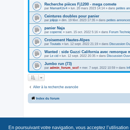
Recherche pièces Fj1200 - mega comete
par
Mamat41tv4
»
lun. 20 mars 2023 14:14
» dans
petites a
Ceintures doubles pour panier
par
jolijojo
»
dim. 19 févr. 2023 17:35
» dans
petites annonces
panier Naja
par
copernic
»
sam. 15 oct. 2022 5:16
» dans
Forum Techni
Croisement Hautes-Alpes
par
Toutatis
»
lun. 12 sept. 2022 21:19
» dans
Discussion Ou
Wanted : side Guzzi California avec remorque 
par
Le cid
»
lun. 12 sept. 2022 20:35
» dans
Discussion Ouv
Jumbo run (73)
par
admin_forum_sccf
»
mer. 7 sept. 2022 10:59
» dans
In
Aller à la recherche avancée
Index du forum
En poursuivant votre navigation, vous acceptez l’utilisation