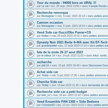
Tour du monde : 94000 kms en URAL !!!
par
Le cid
»
lun. 18 sept. 2023 13:06
» dans
Compte Rendu d
Recherche remorque
par
Montagnier
»
mer. 6 sept. 2023 20:14
» dans
petites ann
Camion occasion
par
Montagnier
»
mar. 5 sept. 2023 18:54
» dans
petites ann
Vend Side car Guzzi/Dbs Panier+CG
par
Nolian
»
mar. 29 août 2023 15:41
» dans
petites annonce
Dynasty Noir 2021 Boite 4+MA avec Kit EF-Tec
par
grandmpetitd
»
jeu. 17 août 2023 17:14
» dans
petites a
fete de la moto 26 27 aout 2023
par
le sideur 14
»
lun. 24 juil. 2023 11:03
» dans
Infos: sortie
recherche
par
phil 16
»
sam. 15 juil. 2023 16:49
» dans
Discussion Ouv
Achat side car
par
Teddy
»
mer. 5 juil. 2023 17:35
» dans
petites annonces e
Cherche Side car
par
Teddy
»
mer. 14 juin 2023 21:45
» dans
demandes de si
Recherche side car a petit budget
par
twin_v2
»
mar. 18 avr. 2023 12:42
» dans
petites annonce
Vend Ensemble PAN 1300 + Side Dedome
par
Christian63
»
jeu. 13 avr. 2023 14:22
» dans
petites anno