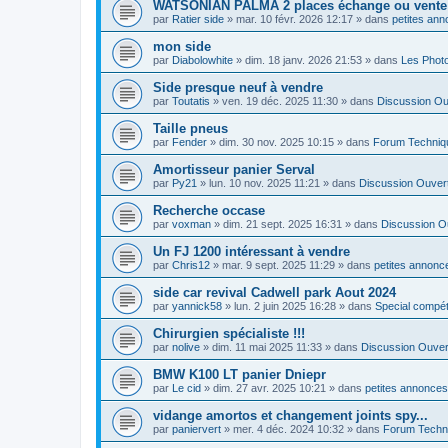
WATSONIAN PALMA 2 places échange ou vente
par
Ratier side
»
mar. 10 févr. 2026 12:17
» dans
petites ann
mon side
par
Diabolowhite
»
dim. 18 janv. 2026 21:53
» dans
Les Phot
Side presque neuf à vendre
par
Toutatis
»
ven. 19 déc. 2025 11:30
» dans
Discussion Ou
Taille pneus
par
Fender
»
dim. 30 nov. 2025 10:15
» dans
Forum Techniq
Amortisseur panier Serval
par
Py21
»
lun. 10 nov. 2025 11:21
» dans
Discussion Ouver
Recherche occase
par
voxman
»
dim. 21 sept. 2025 16:31
» dans
Discussion O
Un FJ 1200 intéressant à vendre
par
Chris12
»
mar. 9 sept. 2025 11:29
» dans
petites annonce
side car revival Cadwell park Aout 2024
par
yannick58
»
lun. 2 juin 2025 16:28
» dans
Special compé
Chirurgien spécialiste !!!
par
nolive
»
dim. 11 mai 2025 11:33
» dans
Discussion Ouver
BMW K100 LT panier Dniepr
par
Le cid
»
dim. 27 avr. 2025 10:21
» dans
petites annonces
vidange amortos et changement joints spy...
par
paniervert
»
mer. 4 déc. 2024 10:32
» dans
Forum Techn