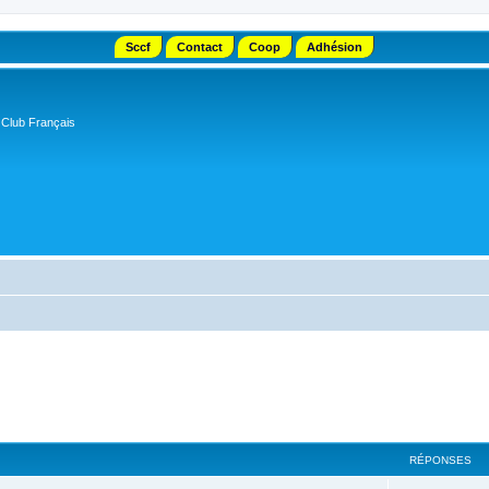
Sccf
Contact
Coop
Adhésion
 Club Français
RÉPONSES