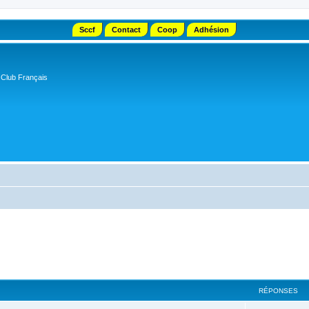
Sccf
Contact
Coop
Adhésion
 Club Français
RÉPONSES