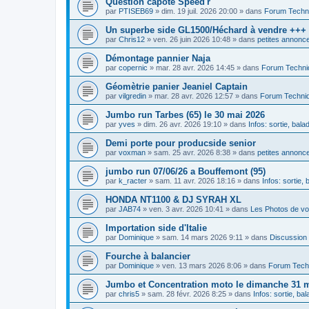
Question capote Speed'r
par
PTISEB69
»
dim. 19 juil. 2026 20:00
» dans
Forum Techn
Un superbe side GL1500/Héchard à vendre +++
par
Chris12
»
ven. 26 juin 2026 10:48
» dans
petites annonce
Démontage pannier Naja
par
copernic
»
mar. 28 avr. 2026 14:45
» dans
Forum Techni
Géomètrie panier Jeaniel Captain
par
vilgredin
»
mar. 28 avr. 2026 12:57
» dans
Forum Techni
Jumbo run Tarbes (65) le 30 mai 2026
par
yves
»
dim. 26 avr. 2026 19:10
» dans
Infos: sortie, bal
Demi porte pour producside senior
par
voxman
»
sam. 25 avr. 2026 8:38
» dans
petites annonce
jumbo run 07/06/26 a Bouffemont (95)
par
k_racter
»
sam. 11 avr. 2026 18:16
» dans
Infos: sortie,
HONDA NT1100 & DJ SYRAH XL
par
JAB74
»
ven. 3 avr. 2026 10:41
» dans
Les Photos de vo
Importation side d'Italie
par
Dominique
»
sam. 14 mars 2026 9:11
» dans
Discussion
Fourche à balancier
par
Dominique
»
ven. 13 mars 2026 8:06
» dans
Forum Tech
Jumbo et Concentration moto le dimanche 31 ma
par
chris5
»
sam. 28 févr. 2026 8:25
» dans
Infos: sortie, ba