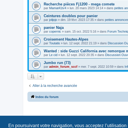
Recherche pièces Fj1200 - mega comete
par
Mamat41tv4
»
lun. 20 mars 2023 14:14
» dans
petites a
Ceintures doubles pour panier
par
jolijojo
»
dim. 19 févr. 2023 17:35
» dans
petites annonces
panier Naja
par
copernic
»
sam. 15 oct. 2022 5:16
» dans
Forum Techni
Croisement Hautes-Alpes
par
Toutatis
»
lun. 12 sept. 2022 21:19
» dans
Discussion Ou
Wanted : side Guzzi California avec remorque 
par
Le cid
»
lun. 12 sept. 2022 20:35
» dans
Discussion Ouv
Jumbo run (73)
par
admin_forum_sccf
»
mer. 7 sept. 2022 10:59
» dans
In
Aller à la recherche avancée
Index du forum
En poursuivant votre navigation, vous acceptez l’utilisation