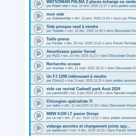
WATSONIAN PALMA 2 places échange ou vente
par
Ratier side
»
mar. 10 févr. 2026 12:17
» dans
petites ann
mon side
par
Diabolowhite
»
dim. 18 janv. 2026 21:53
» dans
Les Phot
Side presque neuf à vendre
par
Toutatis
»
ven. 19 déc. 2025 11:30
» dans
Discussion Ou
Taille pneus
par
Fender
»
dim. 30 nov. 2025 10:15
» dans
Forum Techniq
Amortisseur panier Serval
par
Py21
»
lun. 10 nov. 2025 11:21
» dans
Discussion Ouver
Recherche occase
par
voxman
»
dim. 21 sept. 2025 16:31
» dans
Discussion O
Un FJ 1200 intéressant à vendre
par
Chris12
»
mar. 9 sept. 2025 11:29
» dans
petites annonce
side car revival Cadwell park Aout 2024
par
yannick58
»
lun. 2 juin 2025 16:28
» dans
Special compé
Chirurgien spécialiste !!!
par
nolive
»
dim. 11 mai 2025 11:33
» dans
Discussion Ouver
BMW K100 LT panier Dniepr
par
Le cid
»
dim. 27 avr. 2025 10:21
» dans
petites annonces
vidange amortos et changement joints spy...
par
paniervert
»
mer. 4 déc. 2024 10:32
» dans
Forum Techn