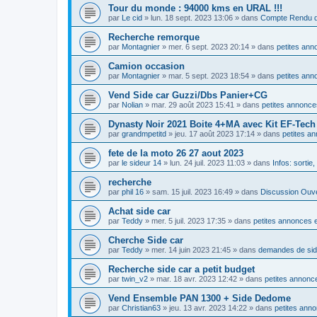
Tour du monde : 94000 kms en URAL !!!
par
Le cid
»
lun. 18 sept. 2023 13:06
» dans
Compte Rendu d
Recherche remorque
par
Montagnier
»
mer. 6 sept. 2023 20:14
» dans
petites ann
Camion occasion
par
Montagnier
»
mar. 5 sept. 2023 18:54
» dans
petites ann
Vend Side car Guzzi/Dbs Panier+CG
par
Nolian
»
mar. 29 août 2023 15:41
» dans
petites annonce
Dynasty Noir 2021 Boite 4+MA avec Kit EF-Tec
par
grandmpetitd
»
jeu. 17 août 2023 17:14
» dans
petites a
fete de la moto 26 27 aout 2023
par
le sideur 14
»
lun. 24 juil. 2023 11:03
» dans
Infos: sortie
recherche
par
phil 16
»
sam. 15 juil. 2023 16:49
» dans
Discussion Ouv
Achat side car
par
Teddy
»
mer. 5 juil. 2023 17:35
» dans
petites annonces e
Cherche Side car
par
Teddy
»
mer. 14 juin 2023 21:45
» dans
demandes de si
Recherche side car a petit budget
par
twin_v2
»
mar. 18 avr. 2023 12:42
» dans
petites annonce
Vend Ensemble PAN 1300 + Side Dedome
par
Christian63
»
jeu. 13 avr. 2023 14:22
» dans
petites anno