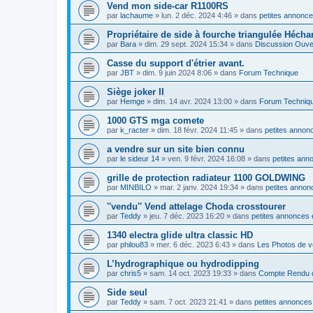
Vend mon side-car R1100RS
par
lachaume
»
lun. 2 déc. 2024 4:46
» dans
petites annonce
Propriétaire de side à fourche triangulée Hécha
par
Bara
»
dim. 29 sept. 2024 15:34
» dans
Discussion Ouve
Casse du support d'étrier avant.
par
JBT
»
dim. 9 juin 2024 8:06
» dans
Forum Technique
Siège joker II
par
Hemge
»
dim. 14 avr. 2024 13:00
» dans
Forum Techniq
1000 GTS mga comete
par
k_racter
»
dim. 18 févr. 2024 11:45
» dans
petites annonc
a vendre sur un site bien connu
par
le sideur 14
»
ven. 9 févr. 2024 16:08
» dans
petites ann
grille de protection radiateur 1100 GOLDWING
par
MINBILO
»
mar. 2 janv. 2024 19:34
» dans
petites annon
''vendu'' Vend attelage Choda crosstourer
par
Teddy
»
jeu. 7 déc. 2023 16:20
» dans
petites annonces 
1340 electra glide ultra classic HD
par
philou83
»
mer. 6 déc. 2023 6:43
» dans
Les Photos de v
L’hydrographique ou hydrodipping
par
chris5
»
sam. 14 oct. 2023 19:33
» dans
Compte Rendu d
Side seul
par
Teddy
»
sam. 7 oct. 2023 21:41
» dans
petites annonces 