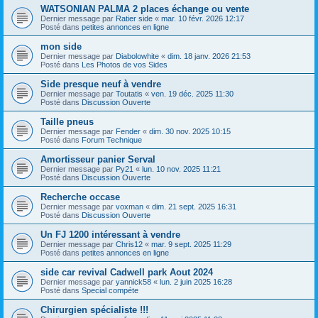
WATSONIAN PALMA 2 places échange ou vente
Dernier message par
Ratier side
«
mar. 10 févr. 2026 12:17
Posté dans
petites annonces en ligne
mon side
Dernier message par
Diabolowhite
«
dim. 18 janv. 2026 21:53
Posté dans
Les Photos de vos Sides
Side presque neuf à vendre
Dernier message par
Toutatis
«
ven. 19 déc. 2025 11:30
Posté dans
Discussion Ouverte
Taille pneus
Dernier message par
Fender
«
dim. 30 nov. 2025 10:15
Posté dans
Forum Technique
Amortisseur panier Serval
Dernier message par
Py21
«
lun. 10 nov. 2025 11:21
Posté dans
Discussion Ouverte
Recherche occase
Dernier message par
voxman
«
dim. 21 sept. 2025 16:31
Posté dans
Discussion Ouverte
Un FJ 1200 intéressant à vendre
Dernier message par
Chris12
«
mar. 9 sept. 2025 11:29
Posté dans
petites annonces en ligne
side car revival Cadwell park Aout 2024
Dernier message par
yannick58
«
lun. 2 juin 2025 16:28
Posté dans
Special compéte
Chirurgien spécialiste !!!