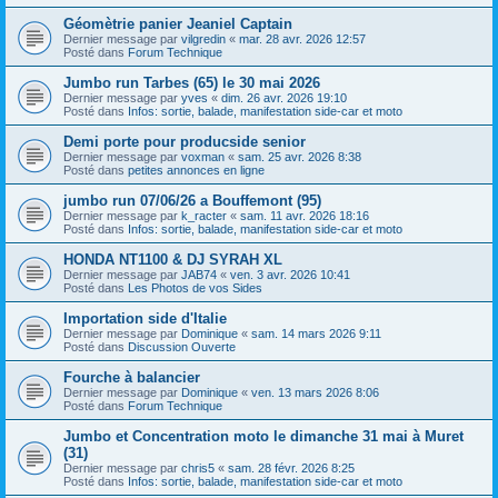
Géomètrie panier Jeaniel Captain
Dernier message par
vilgredin
«
mar. 28 avr. 2026 12:57
Posté dans
Forum Technique
Jumbo run Tarbes (65) le 30 mai 2026
Dernier message par
yves
«
dim. 26 avr. 2026 19:10
Posté dans
Infos: sortie, balade, manifestation side-car et moto
Demi porte pour producside senior
Dernier message par
voxman
«
sam. 25 avr. 2026 8:38
Posté dans
petites annonces en ligne
jumbo run 07/06/26 a Bouffemont (95)
Dernier message par
k_racter
«
sam. 11 avr. 2026 18:16
Posté dans
Infos: sortie, balade, manifestation side-car et moto
HONDA NT1100 & DJ SYRAH XL
Dernier message par
JAB74
«
ven. 3 avr. 2026 10:41
Posté dans
Les Photos de vos Sides
Importation side d'Italie
Dernier message par
Dominique
«
sam. 14 mars 2026 9:11
Posté dans
Discussion Ouverte
Fourche à balancier
Dernier message par
Dominique
«
ven. 13 mars 2026 8:06
Posté dans
Forum Technique
Jumbo et Concentration moto le dimanche 31 mai à Muret
(31)
Dernier message par
chris5
«
sam. 28 févr. 2026 8:25
Posté dans
Infos: sortie, balade, manifestation side-car et moto