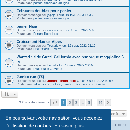
Posté dans
petites annonces en ligne
Ceintures doubles pour panier
Dernier message par
jolijojo
«
dim. 19 févr. 2023 17:35
Posté dans
petites annonces en ligne
panier Naja
Dernier message par
copernic
«
sam. 15 oct. 2022 5:16
Posté dans
Forum Technique
Croisement Hautes-Alpes
Dernier message par
Toutatis
«
lun. 12 sept. 2022 21:19
Posté dans
Discussion Ouverte
Wanted : side Guzzi California avec remorque maggiolina 6
ro
Dernier message par
Le cid
«
lun. 12 sept. 2022 20:35
Posté dans
Discussion Ouverte
Jumbo run (73)
Dernier message par
admin_forum_sccf
«
mer. 7 sept. 2022 10:59
Posté dans
Infos: sortie, balade, manifestation side-car et moto
Page
1
sur
19
1
2
3
4
5
19
Suivante
930 résultats trouvés
…
Aller à
En poursuivant votre navigation, vous acceptez
Index du forum
Heures au format
UTC+01:00
l’utilisation de cookies.
En savoir plus