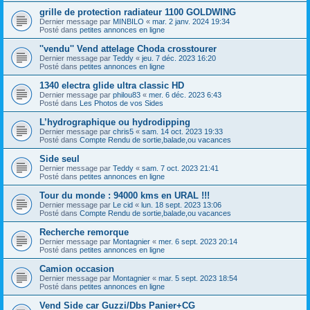
grille de protection radiateur 1100 GOLDWING
Dernier message par
MINBILO
«
mar. 2 janv. 2024 19:34
Posté dans
petites annonces en ligne
''vendu'' Vend attelage Choda crosstourer
Dernier message par
Teddy
«
jeu. 7 déc. 2023 16:20
Posté dans
petites annonces en ligne
1340 electra glide ultra classic HD
Dernier message par
philou83
«
mer. 6 déc. 2023 6:43
Posté dans
Les Photos de vos Sides
L’hydrographique ou hydrodipping
Dernier message par
chris5
«
sam. 14 oct. 2023 19:33
Posté dans
Compte Rendu de sortie,balade,ou vacances
Side seul
Dernier message par
Teddy
«
sam. 7 oct. 2023 21:41
Posté dans
petites annonces en ligne
Tour du monde : 94000 kms en URAL !!!
Dernier message par
Le cid
«
lun. 18 sept. 2023 13:06
Posté dans
Compte Rendu de sortie,balade,ou vacances
Recherche remorque
Dernier message par
Montagnier
«
mer. 6 sept. 2023 20:14
Posté dans
petites annonces en ligne
Camion occasion
Dernier message par
Montagnier
«
mar. 5 sept. 2023 18:54
Posté dans
petites annonces en ligne
Vend Side car Guzzi/Dbs Panier+CG