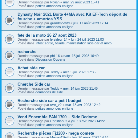
Dernier message par
Nolian
«
mar. 29 août 2023 15:41
Posté dans
petites annonces en ligne
Dynasty Noir 2021 Boite 4+MA avec Kit EF-Tech déport de
fourche + amortos YSS
Dernier message par
grandmpetitd
«
jeu. 17 août 2023 17:14
Posté dans
petites annonces en ligne
fete de la moto 26 27 aout 2023
Dernier message par
le sideur 14
«
lun. 24 juil. 2023 11:03
Posté dans
Infos: sortie, balade, manifestation side-car et moto
recherche
Dernier message par
phil 16
«
sam. 15 juil. 2023 16:49
Posté dans
Discussion Ouverte
Achat side car
Dernier message par
Teddy
«
mer. 5 juil. 2023 17:35
Posté dans
petites annonces en ligne
Cherche Side car
Dernier message par
Teddy
«
mer. 14 juin 2023 21:45
Posté dans
demandes de side
Recherche side car a petit budget
Dernier message par
twin_v2
«
mar. 18 avr. 2023 12:42
Posté dans
petites annonces en ligne
Vend Ensemble PAN 1300 + Side Dedome
Dernier message par
Christian63
«
jeu. 13 avr. 2023 14:22
Posté dans
petites annonces en ligne
Recherche pièces Fj1200 - mega comete
Dernier message par
Mamat41tv4
«
lun. 20 mars 2023 14:14