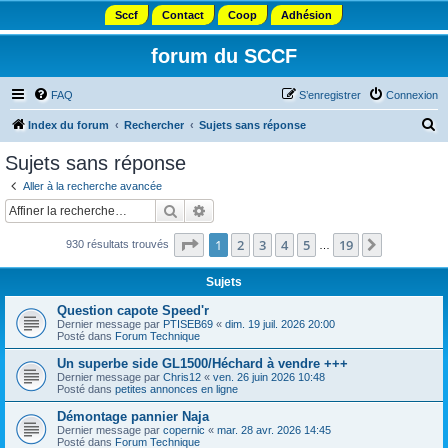
Sccf
Contact
Coop
Adhésion
forum du SCCF
FAQ
S’enregistrer
Connexion
R
Index du forum
Rechercher
Sujets sans réponse
e
Sujets sans réponse
c
Aller à la recherche avancée
h
Rechercher
Recherche avancée
e
Page
1
sur
19
1
2
3
4
5
19
Suivante
930 résultats trouvés
r
…
c
Sujets
h
Question capote Speed'r
e
Dernier message par
PTISEB69
«
dim. 19 juil. 2026 20:00
Posté dans
Forum Technique
r
Un superbe side GL1500/Héchard à vendre +++
Dernier message par
Chris12
«
ven. 26 juin 2026 10:48
Posté dans
petites annonces en ligne
Démontage pannier Naja
Dernier message par
copernic
«
mar. 28 avr. 2026 14:45
Posté dans
Forum Technique