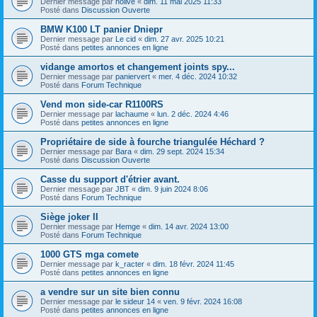
Dernier message par
nolive
«
dim. 11 mai 2025 11:33
Posté dans
Discussion Ouverte
BMW K100 LT panier Dniepr
Dernier message par
Le cid
«
dim. 27 avr. 2025 10:21
Posté dans
petites annonces en ligne
vidange amortos et changement joints spy...
Dernier message par
paniervert
«
mer. 4 déc. 2024 10:32
Posté dans
Forum Technique
Vend mon side-car R1100RS
Dernier message par
lachaume
«
lun. 2 déc. 2024 4:46
Posté dans
petites annonces en ligne
Propriétaire de side à fourche triangulée Héchard ?
Dernier message par
Bara
«
dim. 29 sept. 2024 15:34
Posté dans
Discussion Ouverte
Casse du support d'étrier avant.
Dernier message par
JBT
«
dim. 9 juin 2024 8:06
Posté dans
Forum Technique
Siège joker II
Dernier message par
Hemge
«
dim. 14 avr. 2024 13:00
Posté dans
Forum Technique
1000 GTS mga comete
Dernier message par
k_racter
«
dim. 18 févr. 2024 11:45
Posté dans
petites annonces en ligne
a vendre sur un site bien connu
Dernier message par
le sideur 14
«
ven. 9 févr. 2024 16:08
Posté dans
petites annonces en ligne