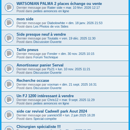
WATSONIAN PALMA 2 places échange ou vente
Dernier message par
Ratier side
«
mar. 10 févr. 2026 12:17
Posté dans
petites annonces en ligne
mon side
Dernier message par
Diabolowhite
«
dim. 18 janv. 2026 21:53
Posté dans
Les Photos de vos Sides
Side presque neuf à vendre
Dernier message par
Toutatis
«
ven. 19 déc. 2025 11:30
Posté dans
Discussion Ouverte
Taille pneus
Dernier message par
Fender
«
dim. 30 nov. 2025 10:15
Posté dans
Forum Technique
Amortisseur panier Serval
Dernier message par
Py21
«
lun. 10 nov. 2025 11:21
Posté dans
Discussion Ouverte
Recherche occase
Dernier message par
voxman
«
dim. 21 sept. 2025 16:31
Posté dans
Discussion Ouverte
Un FJ 1200 intéressant à vendre
Dernier message par
Chris12
«
mar. 9 sept. 2025 11:29
Posté dans
petites annonces en ligne
side car revival Cadwell park Aout 2024
Dernier message par
yannick58
«
lun. 2 juin 2025 16:28
Posté dans
Special compéte
Chirurgien spécialiste !!!