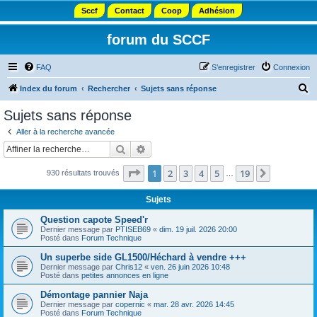
Sccf
Contact
Coop
Adhésion
forum du SCCF
FAQ
S’enregistrer
Connexion
R
Index du forum
Rechercher
Sujets sans réponse
e
Sujets sans réponse
c
Aller à la recherche avancée
h
Rechercher
Recherche avancée
e
Page
1
sur
19
1
2
3
4
5
19
Suivante
930 résultats trouvés
r
…
c
Sujets
h
Question capote Speed'r
e
Dernier message par
PTISEB69
«
dim. 19 juil. 2026 20:00
Posté dans
Forum Technique
r
Un superbe side GL1500/Héchard à vendre +++
Dernier message par
Chris12
«
ven. 26 juin 2026 10:48
Posté dans
petites annonces en ligne
Démontage pannier Naja
Dernier message par
copernic
«
mar. 28 avr. 2026 14:45
Posté dans
Forum Technique