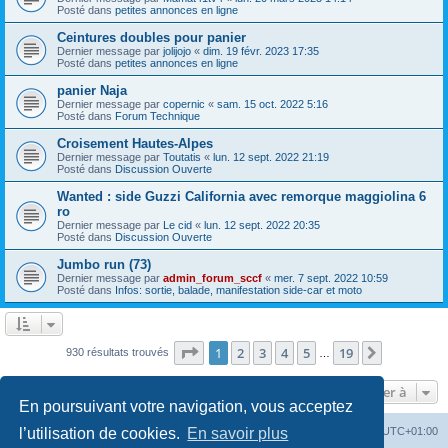
Posté dans
petites annonces en ligne
Ceintures doubles pour panier
Dernier message par
jolijojo
«
dim. 19 févr. 2023 17:35
Posté dans
petites annonces en ligne
panier Naja
Dernier message par
copernic
«
sam. 15 oct. 2022 5:16
Posté dans
Forum Technique
Croisement Hautes-Alpes
Dernier message par
Toutatis
«
lun. 12 sept. 2022 21:19
Posté dans
Discussion Ouverte
Wanted : side Guzzi California avec remorque maggiolina 6
ro
Dernier message par
Le cid
«
lun. 12 sept. 2022 20:35
Posté dans
Discussion Ouverte
Jumbo run (73)
Dernier message par
admin_forum_sccf
«
mer. 7 sept. 2022 10:59
Posté dans
Infos: sortie, balade, manifestation side-car et moto
Page
1
sur
19
1
2
3
4
5
19
Suivante
930 résultats trouvés
…
Aller à
En poursuivant votre navigation, vous acceptez
Index du forum
Heures au format
UTC+01:00
l’utilisation de cookies.
En savoir plus