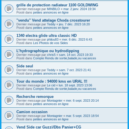
grille de protection radiateur 1100 GOLDWING
Dernier message par
MINBILO
«
mar. 2 janv. 2024 19:34
Posté dans
petites annonces en ligne
''vendu'' Vend attelage Choda crosstourer
Dernier message par
Teddy
«
jeu. 7 déc. 2023 16:20
Posté dans
petites annonces en ligne
1340 electra glide ultra classic HD
Dernier message par
philou83
«
mer. 6 déc. 2023 6:43
Posté dans
Les Photos de vos Sides
L’hydrographique ou hydrodipping
Dernier message par
chris5
«
sam. 14 oct. 2023 19:33
Posté dans
Compte Rendu de sortie,balade,ou vacances
Side seul
Dernier message par
Teddy
«
sam. 7 oct. 2023 21:41
Posté dans
petites annonces en ligne
Tour du monde : 94000 kms en URAL !!!
Dernier message par
Le cid
«
lun. 18 sept. 2023 13:06
Posté dans
Compte Rendu de sortie,balade,ou vacances
Recherche remorque
Dernier message par
Montagnier
«
mer. 6 sept. 2023 20:14
Posté dans
petites annonces en ligne
Camion occasion
Dernier message par
Montagnier
«
mar. 5 sept. 2023 18:54
Posté dans
petites annonces en ligne
Vend Side car Guzzi/Dbs Panier+CG