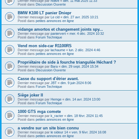
Dernier message par
nolive
«
dim. 11 mai 2025 11:33
Posté dans
Discussion Ouverte
BMW K100 LT panier Dniepr
Dernier message par
Le cid
«
dim. 27 avr. 2025 10:21
Posté dans
petites annonces en ligne
vidange amortos et changement joints spy...
Dernier message par
paniervert
«
mer. 4 déc. 2024 10:32
Posté dans
Forum Technique
Vend mon side-car R1100RS
Dernier message par
lachaume
«
lun. 2 déc. 2024 4:46
Posté dans
petites annonces en ligne
Propriétaire de side à fourche triangulée Héchard ?
Dernier message par
Bara
«
dim. 29 sept. 2024 15:34
Posté dans
Discussion Ouverte
Casse du support d'étrier avant.
Dernier message par
JBT
«
dim. 9 juin 2024 8:06
Posté dans
Forum Technique
Siège joker II
Dernier message par
Hemge
«
dim. 14 avr. 2024 13:00
Posté dans
Forum Technique
1000 GTS mga comete
Dernier message par
k_racter
«
dim. 18 févr. 2024 11:45
Posté dans
petites annonces en ligne
a vendre sur un site bien connu
Dernier message par
le sideur 14
«
ven. 9 févr. 2024 16:08
Posté dans
petites annonces en ligne