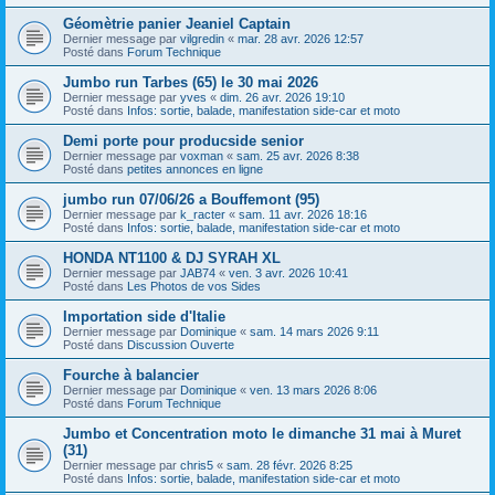
Géomètrie panier Jeaniel Captain
Dernier message par
vilgredin
«
mar. 28 avr. 2026 12:57
Posté dans
Forum Technique
Jumbo run Tarbes (65) le 30 mai 2026
Dernier message par
yves
«
dim. 26 avr. 2026 19:10
Posté dans
Infos: sortie, balade, manifestation side-car et moto
Demi porte pour producside senior
Dernier message par
voxman
«
sam. 25 avr. 2026 8:38
Posté dans
petites annonces en ligne
jumbo run 07/06/26 a Bouffemont (95)
Dernier message par
k_racter
«
sam. 11 avr. 2026 18:16
Posté dans
Infos: sortie, balade, manifestation side-car et moto
HONDA NT1100 & DJ SYRAH XL
Dernier message par
JAB74
«
ven. 3 avr. 2026 10:41
Posté dans
Les Photos de vos Sides
Importation side d'Italie
Dernier message par
Dominique
«
sam. 14 mars 2026 9:11
Posté dans
Discussion Ouverte
Fourche à balancier
Dernier message par
Dominique
«
ven. 13 mars 2026 8:06
Posté dans
Forum Technique
Jumbo et Concentration moto le dimanche 31 mai à Muret
(31)
Dernier message par
chris5
«
sam. 28 févr. 2026 8:25
Posté dans
Infos: sortie, balade, manifestation side-car et moto