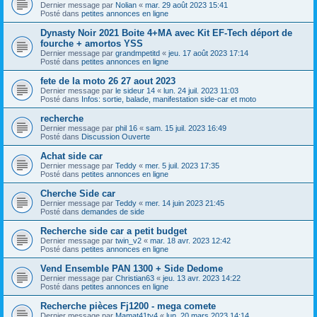
Dernier message par
Nolian
«
mar. 29 août 2023 15:41
Posté dans
petites annonces en ligne
Dynasty Noir 2021 Boite 4+MA avec Kit EF-Tech déport de
fourche + amortos YSS
Dernier message par
grandmpetitd
«
jeu. 17 août 2023 17:14
Posté dans
petites annonces en ligne
fete de la moto 26 27 aout 2023
Dernier message par
le sideur 14
«
lun. 24 juil. 2023 11:03
Posté dans
Infos: sortie, balade, manifestation side-car et moto
recherche
Dernier message par
phil 16
«
sam. 15 juil. 2023 16:49
Posté dans
Discussion Ouverte
Achat side car
Dernier message par
Teddy
«
mer. 5 juil. 2023 17:35
Posté dans
petites annonces en ligne
Cherche Side car
Dernier message par
Teddy
«
mer. 14 juin 2023 21:45
Posté dans
demandes de side
Recherche side car a petit budget
Dernier message par
twin_v2
«
mar. 18 avr. 2023 12:42
Posté dans
petites annonces en ligne
Vend Ensemble PAN 1300 + Side Dedome
Dernier message par
Christian63
«
jeu. 13 avr. 2023 14:22
Posté dans
petites annonces en ligne
Recherche pièces Fj1200 - mega comete
Dernier message par
Mamat41tv4
«
lun. 20 mars 2023 14:14