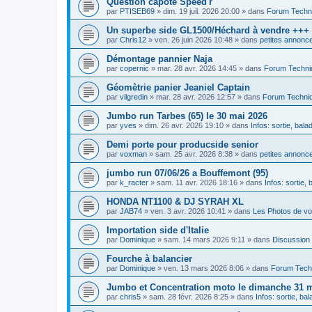
Question capote Speed'r
par
PTISEB69
»
dim. 19 juil. 2026 20:00
» dans
Forum Techn
Un superbe side GL1500/Héchard à vendre +++
par
Chris12
»
ven. 26 juin 2026 10:48
» dans
petites annonce
Démontage pannier Naja
par
copernic
»
mar. 28 avr. 2026 14:45
» dans
Forum Techni
Géomètrie panier Jeaniel Captain
par
vilgredin
»
mar. 28 avr. 2026 12:57
» dans
Forum Techni
Jumbo run Tarbes (65) le 30 mai 2026
par
yves
»
dim. 26 avr. 2026 19:10
» dans
Infos: sortie, bal
Demi porte pour producside senior
par
voxman
»
sam. 25 avr. 2026 8:38
» dans
petites annonce
jumbo run 07/06/26 a Bouffemont (95)
par
k_racter
»
sam. 11 avr. 2026 18:16
» dans
Infos: sortie,
HONDA NT1100 & DJ SYRAH XL
par
JAB74
»
ven. 3 avr. 2026 10:41
» dans
Les Photos de vo
Importation side d'Italie
par
Dominique
»
sam. 14 mars 2026 9:11
» dans
Discussion
Fourche à balancier
par
Dominique
»
ven. 13 mars 2026 8:06
» dans
Forum Tech
Jumbo et Concentration moto le dimanche 31 ma
par
chris5
»
sam. 28 févr. 2026 8:25
» dans
Infos: sortie, ba