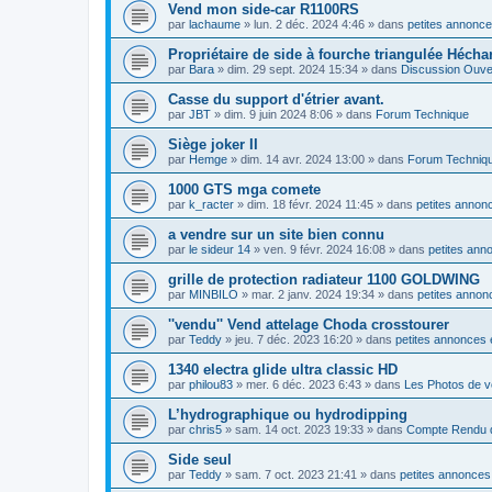
Vend mon side-car R1100RS
par
lachaume
»
lun. 2 déc. 2024 4:46
» dans
petites annonce
Propriétaire de side à fourche triangulée Hécha
par
Bara
»
dim. 29 sept. 2024 15:34
» dans
Discussion Ouve
Casse du support d'étrier avant.
par
JBT
»
dim. 9 juin 2024 8:06
» dans
Forum Technique
Siège joker II
par
Hemge
»
dim. 14 avr. 2024 13:00
» dans
Forum Techniq
1000 GTS mga comete
par
k_racter
»
dim. 18 févr. 2024 11:45
» dans
petites annonc
a vendre sur un site bien connu
par
le sideur 14
»
ven. 9 févr. 2024 16:08
» dans
petites ann
grille de protection radiateur 1100 GOLDWING
par
MINBILO
»
mar. 2 janv. 2024 19:34
» dans
petites annon
''vendu'' Vend attelage Choda crosstourer
par
Teddy
»
jeu. 7 déc. 2023 16:20
» dans
petites annonces 
1340 electra glide ultra classic HD
par
philou83
»
mer. 6 déc. 2023 6:43
» dans
Les Photos de v
L’hydrographique ou hydrodipping
par
chris5
»
sam. 14 oct. 2023 19:33
» dans
Compte Rendu d
Side seul
par
Teddy
»
sam. 7 oct. 2023 21:41
» dans
petites annonces 