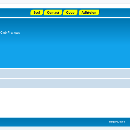
Sccf
Contact
Coop
Adhésion
 Club Français
RÉPONSES