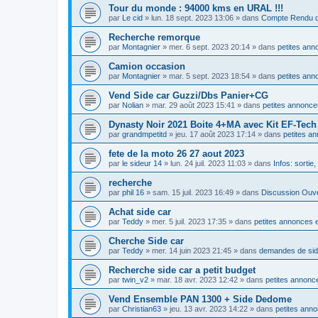
Tour du monde : 94000 kms en URAL !!!
par
Le cid
»
lun. 18 sept. 2023 13:06
» dans
Compte Rendu d
Recherche remorque
par
Montagnier
»
mer. 6 sept. 2023 20:14
» dans
petites ann
Camion occasion
par
Montagnier
»
mar. 5 sept. 2023 18:54
» dans
petites ann
Vend Side car Guzzi/Dbs Panier+CG
par
Nolian
»
mar. 29 août 2023 15:41
» dans
petites annonce
Dynasty Noir 2021 Boite 4+MA avec Kit EF-Tec
par
grandmpetitd
»
jeu. 17 août 2023 17:14
» dans
petites a
fete de la moto 26 27 aout 2023
par
le sideur 14
»
lun. 24 juil. 2023 11:03
» dans
Infos: sortie
recherche
par
phil 16
»
sam. 15 juil. 2023 16:49
» dans
Discussion Ouv
Achat side car
par
Teddy
»
mer. 5 juil. 2023 17:35
» dans
petites annonces e
Cherche Side car
par
Teddy
»
mer. 14 juin 2023 21:45
» dans
demandes de si
Recherche side car a petit budget
par
twin_v2
»
mar. 18 avr. 2023 12:42
» dans
petites annonce
Vend Ensemble PAN 1300 + Side Dedome
par
Christian63
»
jeu. 13 avr. 2023 14:22
» dans
petites anno