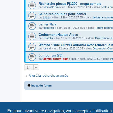
Recherche pièces Fj1200 - mega comete
par
Mamat41tv4
»
lun. 20 mars 2023 14:14
» dans
petites a
Ceintures doubles pour panier
par
jolijojo
»
dim. 19 févr. 2023 17:35
» dans
petites annonces
panier Naja
par
copernic
»
sam. 15 oct. 2022 5:16
» dans
Forum Techni
Croisement Hautes-Alpes
par
Toutatis
»
lun. 12 sept. 2022 21:19
» dans
Discussion Ou
Wanted : side Guzzi California avec remorque 
par
Le cid
»
lun. 12 sept. 2022 20:35
» dans
Discussion Ouv
Jumbo run (73)
par
admin_forum_sccf
»
mer. 7 sept. 2022 10:59
» dans
In
Aller à la recherche avancée
Index du forum
En poursuivant votre navigation, vous acceptez l’utilisation