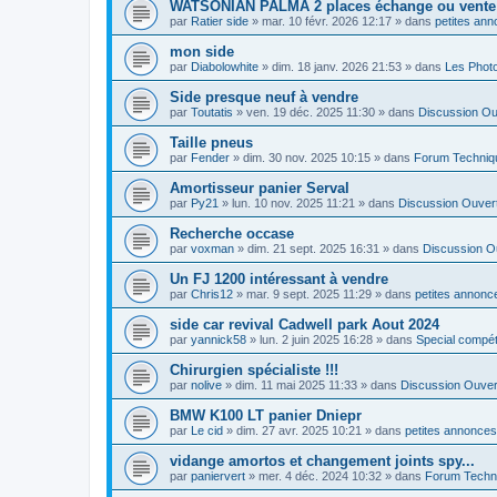
WATSONIAN PALMA 2 places échange ou vente
par
Ratier side
»
mar. 10 févr. 2026 12:17
» dans
petites ann
mon side
par
Diabolowhite
»
dim. 18 janv. 2026 21:53
» dans
Les Phot
Side presque neuf à vendre
par
Toutatis
»
ven. 19 déc. 2025 11:30
» dans
Discussion Ou
Taille pneus
par
Fender
»
dim. 30 nov. 2025 10:15
» dans
Forum Techniq
Amortisseur panier Serval
par
Py21
»
lun. 10 nov. 2025 11:21
» dans
Discussion Ouver
Recherche occase
par
voxman
»
dim. 21 sept. 2025 16:31
» dans
Discussion O
Un FJ 1200 intéressant à vendre
par
Chris12
»
mar. 9 sept. 2025 11:29
» dans
petites annonce
side car revival Cadwell park Aout 2024
par
yannick58
»
lun. 2 juin 2025 16:28
» dans
Special compé
Chirurgien spécialiste !!!
par
nolive
»
dim. 11 mai 2025 11:33
» dans
Discussion Ouver
BMW K100 LT panier Dniepr
par
Le cid
»
dim. 27 avr. 2025 10:21
» dans
petites annonces
vidange amortos et changement joints spy...
par
paniervert
»
mer. 4 déc. 2024 10:32
» dans
Forum Techn