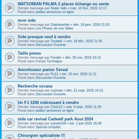
WATSONIAN PALMA 2 places échange ou vente
Dernier message par
Ratier side
«
mar. 10 févr. 2026 12:17
Posté dans
petites annonces en ligne
mon side
Dernier message par
Diabolowhite
«
dim. 18 janv. 2026 21:53
Posté dans
Les Photos de vos Sides
Side presque neuf à vendre
Dernier message par
Toutatis
«
ven. 19 déc. 2025 11:30
Posté dans
Discussion Ouverte
Taille pneus
Dernier message par
Fender
«
dim. 30 nov. 2025 10:15
Posté dans
Forum Technique
Amortisseur panier Serval
Dernier message par
Py21
«
lun. 10 nov. 2025 11:21
Posté dans
Discussion Ouverte
Recherche occase
Dernier message par
voxman
«
dim. 21 sept. 2025 16:31
Posté dans
Discussion Ouverte
Un FJ 1200 intéressant à vendre
Dernier message par
Chris12
«
mar. 9 sept. 2025 11:29
Posté dans
petites annonces en ligne
side car revival Cadwell park Aout 2024
Dernier message par
yannick58
«
lun. 2 juin 2025 16:28
Posté dans
Special compéte
Chirurgien spécialiste !!!