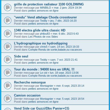
grille de protection radiateur 1100 GOLDWING
Dernier message par
MINBILO
«
mar. 2 janv. 2024 19:34
Posté dans
petites annonces en ligne
''vendu'' Vend attelage Choda crosstourer
Dernier message par
Teddy
«
jeu. 7 déc. 2023 16:20
Posté dans
petites annonces en ligne
1340 electra glide ultra classic HD
Dernier message par
philou83
«
mer. 6 déc. 2023 6:43
Posté dans
Les Photos de vos Sides
L’hydrographique ou hydrodipping
Dernier message par
chris5
«
sam. 14 oct. 2023 19:33
Posté dans
Compte Rendu de sortie,balade,ou vacances
Side seul
Dernier message par
Teddy
«
sam. 7 oct. 2023 21:41
Posté dans
petites annonces en ligne
Tour du monde : 94000 kms en URAL !!!
Dernier message par
Le cid
«
lun. 18 sept. 2023 13:06
Posté dans
Compte Rendu de sortie,balade,ou vacances
Recherche remorque
Dernier message par
Montagnier
«
mer. 6 sept. 2023 20:14
Posté dans
petites annonces en ligne
Camion occasion
Dernier message par
Montagnier
«
mar. 5 sept. 2023 18:54
Posté dans
petites annonces en ligne
Vend Side car Guzzi/Dbs Panier+CG