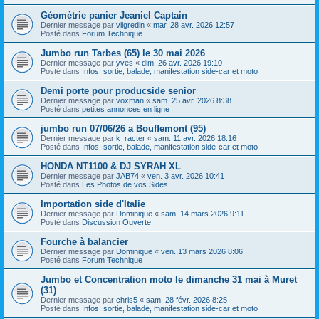
Géomètrie panier Jeaniel Captain
Dernier message par
vilgredin
«
mar. 28 avr. 2026 12:57
Posté dans
Forum Technique
Jumbo run Tarbes (65) le 30 mai 2026
Dernier message par
yves
«
dim. 26 avr. 2026 19:10
Posté dans
Infos: sortie, balade, manifestation side-car et moto
Demi porte pour producside senior
Dernier message par
voxman
«
sam. 25 avr. 2026 8:38
Posté dans
petites annonces en ligne
jumbo run 07/06/26 a Bouffemont (95)
Dernier message par
k_racter
«
sam. 11 avr. 2026 18:16
Posté dans
Infos: sortie, balade, manifestation side-car et moto
HONDA NT1100 & DJ SYRAH XL
Dernier message par
JAB74
«
ven. 3 avr. 2026 10:41
Posté dans
Les Photos de vos Sides
Importation side d'Italie
Dernier message par
Dominique
«
sam. 14 mars 2026 9:11
Posté dans
Discussion Ouverte
Fourche à balancier
Dernier message par
Dominique
«
ven. 13 mars 2026 8:06
Posté dans
Forum Technique
Jumbo et Concentration moto le dimanche 31 mai à Muret
(31)
Dernier message par
chris5
«
sam. 28 févr. 2026 8:25
Posté dans
Infos: sortie, balade, manifestation side-car et moto