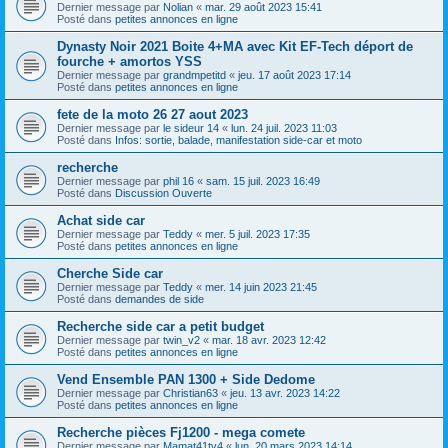
Dernier message par
Nolian
«
mar. 29 août 2023 15:41
Posté dans
petites annonces en ligne
Dynasty Noir 2021 Boite 4+MA avec Kit EF-Tech déport de
fourche + amortos YSS
Dernier message par
grandmpetitd
«
jeu. 17 août 2023 17:14
Posté dans
petites annonces en ligne
fete de la moto 26 27 aout 2023
Dernier message par
le sideur 14
«
lun. 24 juil. 2023 11:03
Posté dans
Infos: sortie, balade, manifestation side-car et moto
recherche
Dernier message par
phil 16
«
sam. 15 juil. 2023 16:49
Posté dans
Discussion Ouverte
Achat side car
Dernier message par
Teddy
«
mer. 5 juil. 2023 17:35
Posté dans
petites annonces en ligne
Cherche Side car
Dernier message par
Teddy
«
mer. 14 juin 2023 21:45
Posté dans
demandes de side
Recherche side car a petit budget
Dernier message par
twin_v2
«
mar. 18 avr. 2023 12:42
Posté dans
petites annonces en ligne
Vend Ensemble PAN 1300 + Side Dedome
Dernier message par
Christian63
«
jeu. 13 avr. 2023 14:22
Posté dans
petites annonces en ligne
Recherche pièces Fj1200 - mega comete
Dernier message par
Mamat41tv4
«
lun. 20 mars 2023 14:14