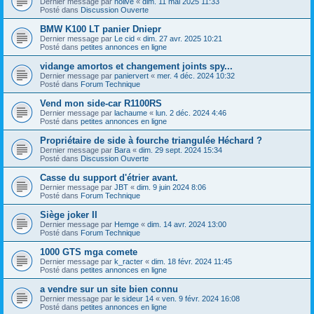
Dernier message par
nolive
«
dim. 11 mai 2025 11:33
Posté dans
Discussion Ouverte
BMW K100 LT panier Dniepr
Dernier message par
Le cid
«
dim. 27 avr. 2025 10:21
Posté dans
petites annonces en ligne
vidange amortos et changement joints spy...
Dernier message par
paniervert
«
mer. 4 déc. 2024 10:32
Posté dans
Forum Technique
Vend mon side-car R1100RS
Dernier message par
lachaume
«
lun. 2 déc. 2024 4:46
Posté dans
petites annonces en ligne
Propriétaire de side à fourche triangulée Héchard ?
Dernier message par
Bara
«
dim. 29 sept. 2024 15:34
Posté dans
Discussion Ouverte
Casse du support d'étrier avant.
Dernier message par
JBT
«
dim. 9 juin 2024 8:06
Posté dans
Forum Technique
Siège joker II
Dernier message par
Hemge
«
dim. 14 avr. 2024 13:00
Posté dans
Forum Technique
1000 GTS mga comete
Dernier message par
k_racter
«
dim. 18 févr. 2024 11:45
Posté dans
petites annonces en ligne
a vendre sur un site bien connu
Dernier message par
le sideur 14
«
ven. 9 févr. 2024 16:08
Posté dans
petites annonces en ligne