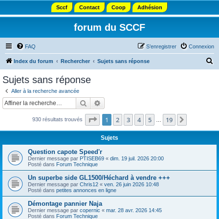
Sccf
Contact
Coop
Adhésion
forum du SCCF
FAQ
S’enregistrer
Connexion
R
Index du forum
Rechercher
Sujets sans réponse
e
Sujets sans réponse
c
Aller à la recherche avancée
h
Rechercher
Recherche avancée
e
Page
1
sur
19
1
2
3
4
5
19
Suivante
930 résultats trouvés
r
…
c
Sujets
h
Question capote Speed'r
e
Dernier message par
PTISEB69
«
dim. 19 juil. 2026 20:00
Posté dans
Forum Technique
r
Un superbe side GL1500/Héchard à vendre +++
Dernier message par
Chris12
«
ven. 26 juin 2026 10:48
Posté dans
petites annonces en ligne
Démontage pannier Naja
Dernier message par
copernic
«
mar. 28 avr. 2026 14:45
Posté dans
Forum Technique