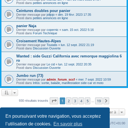
Posté dans
petites annonces en ligne
Ceintures doubles pour panier
Dernier message par
jolijojo
«
dim. 19 févr. 2023 17:35
Posté dans
petites annonces en ligne
panier Naja
Dernier message par
copernic
«
sam. 15 oct. 2022 5:16
Posté dans
Forum Technique
Croisement Hautes-Alpes
Dernier message par
Toutatis
«
lun. 12 sept. 2022 21:19
Posté dans
Discussion Ouverte
Wanted : side Guzzi California avec remorque maggiolina 6
ro
Dernier message par
Le cid
«
lun. 12 sept. 2022 20:35
Posté dans
Discussion Ouverte
Jumbo run (73)
Dernier message par
admin_forum_sccf
«
mer. 7 sept. 2022 10:59
Posté dans
Infos: sortie, balade, manifestation side-car et moto
Page
1
sur
19
1
2
3
4
5
19
Suivante
930 résultats trouvés
…
Aller à
En poursuivant votre navigation, vous acceptez
Index du forum
Heures au format
UTC+01:00
l’utilisation de cookies.
En savoir plus