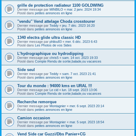
grille de protection radiateur 1100 GOLDWING
Dernier message par
MINBILO
«
mar. 2 janv. 2024 19:34
Posté dans
petites annonces en ligne
''vendu'' Vend attelage Choda crosstourer
Dernier message par
Teddy
«
jeu. 7 déc. 2023 16:20
Posté dans
petites annonces en ligne
1340 electra glide ultra classic HD
Dernier message par
philou83
«
mer. 6 déc. 2023 6:43
Posté dans
Les Photos de vos Sides
L’hydrographique ou hydrodipping
Dernier message par
chris5
«
sam. 14 oct. 2023 19:33
Posté dans
Compte Rendu de sortie,balade,ou vacances
Side seul
Dernier message par
Teddy
«
sam. 7 oct. 2023 21:41
Posté dans
petites annonces en ligne
Tour du monde : 94000 kms en URAL !!!
Dernier message par
Le cid
«
lun. 18 sept. 2023 13:06
Posté dans
Compte Rendu de sortie,balade,ou vacances
Recherche remorque
Dernier message par
Montagnier
«
mer. 6 sept. 2023 20:14
Posté dans
petites annonces en ligne
Camion occasion
Dernier message par
Montagnier
«
mar. 5 sept. 2023 18:54
Posté dans
petites annonces en ligne
Vend Side car Guzzi/Dbs Panier+CG