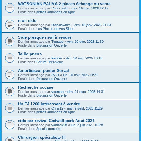
WATSONIAN PALMA 2 places échange ou vente
Dernier message par
Ratier side
«
mar. 10 févr. 2026 12:17
Posté dans
petites annonces en ligne
mon side
Dernier message par
Diabolowhite
«
dim. 18 janv. 2026 21:53
Posté dans
Les Photos de vos Sides
Side presque neuf à vendre
Dernier message par
Toutatis
«
ven. 19 déc. 2025 11:30
Posté dans
Discussion Ouverte
Taille pneus
Dernier message par
Fender
«
dim. 30 nov. 2025 10:15
Posté dans
Forum Technique
Amortisseur panier Serval
Dernier message par
Py21
«
lun. 10 nov. 2025 11:21
Posté dans
Discussion Ouverte
Recherche occase
Dernier message par
voxman
«
dim. 21 sept. 2025 16:31
Posté dans
Discussion Ouverte
Un FJ 1200 intéressant à vendre
Dernier message par
Chris12
«
mar. 9 sept. 2025 11:29
Posté dans
petites annonces en ligne
side car revival Cadwell park Aout 2024
Dernier message par
yannick58
«
lun. 2 juin 2025 16:28
Posté dans
Special compéte
Chirurgien spécialiste !!!