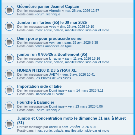
Géomètrie panier Jeaniel Captain
Dernier message par
vilgredin
«
mar. 28 avr. 2026 12:57
Posté dans
Forum Technique
Jumbo run Tarbes (65) le 30 mai 2026
Dernier message par
yves
«
dim. 26 avr. 2026 19:10
Posté dans
Infos: sortie, balade, manifestation side-car et moto
Demi porte pour producside senior
Dernier message par
voxman
«
sam. 25 avr. 2026 8:38
Posté dans
petites annonces en ligne
jumbo run 07/06/26 a Bouffemont (95)
Dernier message par
k_racter
«
sam. 11 avr. 2026 18:16
Posté dans
Infos: sortie, balade, manifestation side-car et moto
HONDA NT1100 & DJ SYRAH XL
Dernier message par
JAB74
«
ven. 3 avr. 2026 10:41
Posté dans
Les Photos de vos Sides
Importation side d'Italie
Dernier message par
Dominique
«
sam. 14 mars 2026 9:11
Posté dans
Discussion Ouverte
Fourche à balancier
Dernier message par
Dominique
«
ven. 13 mars 2026 8:06
Posté dans
Forum Technique
Jumbo et Concentration moto le dimanche 31 mai à Muret
(31)
Dernier message par
chris5
«
sam. 28 févr. 2026 8:25
Posté dans
Infos: sortie, balade, manifestation side-car et moto