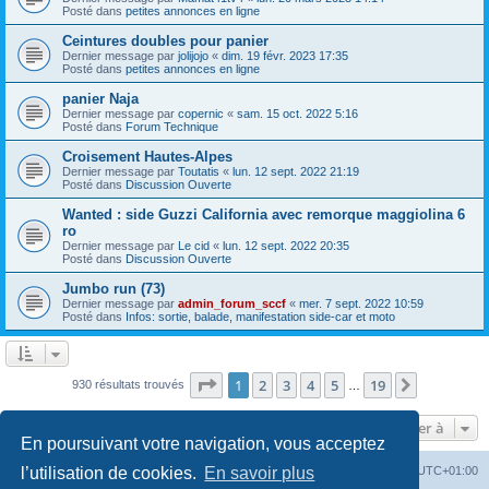
Posté dans
petites annonces en ligne
Ceintures doubles pour panier
Dernier message par
jolijojo
«
dim. 19 févr. 2023 17:35
Posté dans
petites annonces en ligne
panier Naja
Dernier message par
copernic
«
sam. 15 oct. 2022 5:16
Posté dans
Forum Technique
Croisement Hautes-Alpes
Dernier message par
Toutatis
«
lun. 12 sept. 2022 21:19
Posté dans
Discussion Ouverte
Wanted : side Guzzi California avec remorque maggiolina 6
ro
Dernier message par
Le cid
«
lun. 12 sept. 2022 20:35
Posté dans
Discussion Ouverte
Jumbo run (73)
Dernier message par
admin_forum_sccf
«
mer. 7 sept. 2022 10:59
Posté dans
Infos: sortie, balade, manifestation side-car et moto
Page
1
sur
19
1
2
3
4
5
19
Suivante
930 résultats trouvés
…
Aller à
En poursuivant votre navigation, vous acceptez
Index du forum
Heures au format
UTC+01:00
l’utilisation de cookies.
En savoir plus