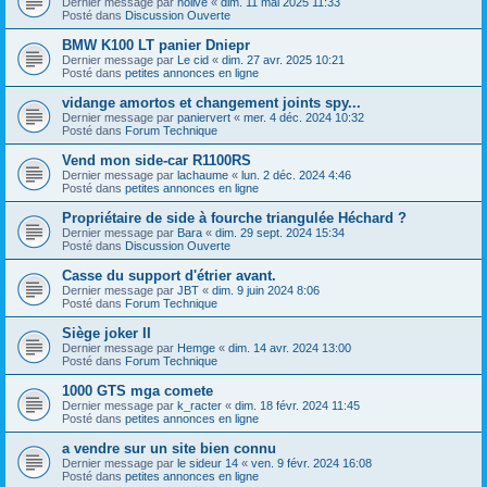
Dernier message par
nolive
«
dim. 11 mai 2025 11:33
Posté dans
Discussion Ouverte
BMW K100 LT panier Dniepr
Dernier message par
Le cid
«
dim. 27 avr. 2025 10:21
Posté dans
petites annonces en ligne
vidange amortos et changement joints spy...
Dernier message par
paniervert
«
mer. 4 déc. 2024 10:32
Posté dans
Forum Technique
Vend mon side-car R1100RS
Dernier message par
lachaume
«
lun. 2 déc. 2024 4:46
Posté dans
petites annonces en ligne
Propriétaire de side à fourche triangulée Héchard ?
Dernier message par
Bara
«
dim. 29 sept. 2024 15:34
Posté dans
Discussion Ouverte
Casse du support d'étrier avant.
Dernier message par
JBT
«
dim. 9 juin 2024 8:06
Posté dans
Forum Technique
Siège joker II
Dernier message par
Hemge
«
dim. 14 avr. 2024 13:00
Posté dans
Forum Technique
1000 GTS mga comete
Dernier message par
k_racter
«
dim. 18 févr. 2024 11:45
Posté dans
petites annonces en ligne
a vendre sur un site bien connu
Dernier message par
le sideur 14
«
ven. 9 févr. 2024 16:08
Posté dans
petites annonces en ligne