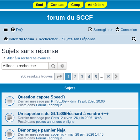
Sccf
Contact
Coop
Adhésion
forum du SCCF
FAQ
S’enregistrer
Connexion
R
Index du forum
Rechercher
Sujets sans réponse
e
Sujets sans réponse
c
Aller à la recherche avancée
h
Rechercher
Recherche avancée
e
Page
1
sur
19
1
2
3
4
5
19
Suivante
930 résultats trouvés
r
…
c
Sujets
h
Question capote Speed'r
e
Dernier message par
PTISEB69
«
dim. 19 juil. 2026 20:00
Posté dans
Forum Technique
r
Un superbe side GL1500/Héchard à vendre +++
Dernier message par
Chris12
«
ven. 26 juin 2026 10:48
Posté dans
petites annonces en ligne
Démontage pannier Naja
Dernier message par
copernic
«
mar. 28 avr. 2026 14:45
Posté dans
Forum Technique