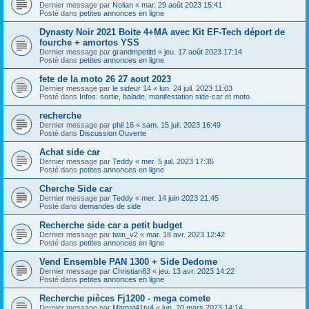
Dernier message par
Nolian
«
mar. 29 août 2023 15:41
Posté dans
petites annonces en ligne
Dynasty Noir 2021 Boite 4+MA avec Kit EF-Tech déport de
fourche + amortos YSS
Dernier message par
grandmpetitd
«
jeu. 17 août 2023 17:14
Posté dans
petites annonces en ligne
fete de la moto 26 27 aout 2023
Dernier message par
le sideur 14
«
lun. 24 juil. 2023 11:03
Posté dans
Infos: sortie, balade, manifestation side-car et moto
recherche
Dernier message par
phil 16
«
sam. 15 juil. 2023 16:49
Posté dans
Discussion Ouverte
Achat side car
Dernier message par
Teddy
«
mer. 5 juil. 2023 17:35
Posté dans
petites annonces en ligne
Cherche Side car
Dernier message par
Teddy
«
mer. 14 juin 2023 21:45
Posté dans
demandes de side
Recherche side car a petit budget
Dernier message par
twin_v2
«
mar. 18 avr. 2023 12:42
Posté dans
petites annonces en ligne
Vend Ensemble PAN 1300 + Side Dedome
Dernier message par
Christian63
«
jeu. 13 avr. 2023 14:22
Posté dans
petites annonces en ligne
Recherche pièces Fj1200 - mega comete
Dernier message par
Mamat41tv4
«
lun. 20 mars 2023 14:14