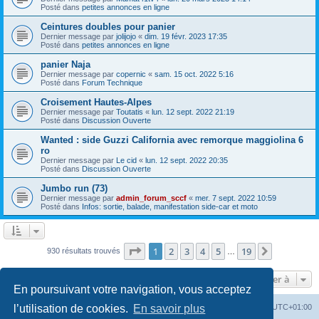
Posté dans
petites annonces en ligne
Ceintures doubles pour panier
Dernier message par
jolijojo
«
dim. 19 févr. 2023 17:35
Posté dans
petites annonces en ligne
panier Naja
Dernier message par
copernic
«
sam. 15 oct. 2022 5:16
Posté dans
Forum Technique
Croisement Hautes-Alpes
Dernier message par
Toutatis
«
lun. 12 sept. 2022 21:19
Posté dans
Discussion Ouverte
Wanted : side Guzzi California avec remorque maggiolina 6
ro
Dernier message par
Le cid
«
lun. 12 sept. 2022 20:35
Posté dans
Discussion Ouverte
Jumbo run (73)
Dernier message par
admin_forum_sccf
«
mer. 7 sept. 2022 10:59
Posté dans
Infos: sortie, balade, manifestation side-car et moto
Page
1
sur
19
1
2
3
4
5
19
Suivante
930 résultats trouvés
…
Aller à
En poursuivant votre navigation, vous acceptez
Index du forum
Heures au format
UTC+01:00
l’utilisation de cookies.
En savoir plus