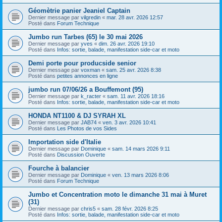
Géomètrie panier Jeaniel Captain
Dernier message par
vilgredin
«
mar. 28 avr. 2026 12:57
Posté dans
Forum Technique
Jumbo run Tarbes (65) le 30 mai 2026
Dernier message par
yves
«
dim. 26 avr. 2026 19:10
Posté dans
Infos: sortie, balade, manifestation side-car et moto
Demi porte pour producside senior
Dernier message par
voxman
«
sam. 25 avr. 2026 8:38
Posté dans
petites annonces en ligne
jumbo run 07/06/26 a Bouffemont (95)
Dernier message par
k_racter
«
sam. 11 avr. 2026 18:16
Posté dans
Infos: sortie, balade, manifestation side-car et moto
HONDA NT1100 & DJ SYRAH XL
Dernier message par
JAB74
«
ven. 3 avr. 2026 10:41
Posté dans
Les Photos de vos Sides
Importation side d'Italie
Dernier message par
Dominique
«
sam. 14 mars 2026 9:11
Posté dans
Discussion Ouverte
Fourche à balancier
Dernier message par
Dominique
«
ven. 13 mars 2026 8:06
Posté dans
Forum Technique
Jumbo et Concentration moto le dimanche 31 mai à Muret
(31)
Dernier message par
chris5
«
sam. 28 févr. 2026 8:25
Posté dans
Infos: sortie, balade, manifestation side-car et moto