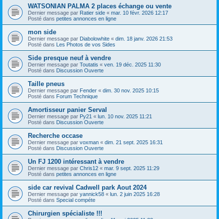
WATSONIAN PALMA 2 places échange ou vente
Dernier message par
Ratier side
«
mar. 10 févr. 2026 12:17
Posté dans
petites annonces en ligne
mon side
Dernier message par
Diabolowhite
«
dim. 18 janv. 2026 21:53
Posté dans
Les Photos de vos Sides
Side presque neuf à vendre
Dernier message par
Toutatis
«
ven. 19 déc. 2025 11:30
Posté dans
Discussion Ouverte
Taille pneus
Dernier message par
Fender
«
dim. 30 nov. 2025 10:15
Posté dans
Forum Technique
Amortisseur panier Serval
Dernier message par
Py21
«
lun. 10 nov. 2025 11:21
Posté dans
Discussion Ouverte
Recherche occase
Dernier message par
voxman
«
dim. 21 sept. 2025 16:31
Posté dans
Discussion Ouverte
Un FJ 1200 intéressant à vendre
Dernier message par
Chris12
«
mar. 9 sept. 2025 11:29
Posté dans
petites annonces en ligne
side car revival Cadwell park Aout 2024
Dernier message par
yannick58
«
lun. 2 juin 2025 16:28
Posté dans
Special compéte
Chirurgien spécialiste !!!