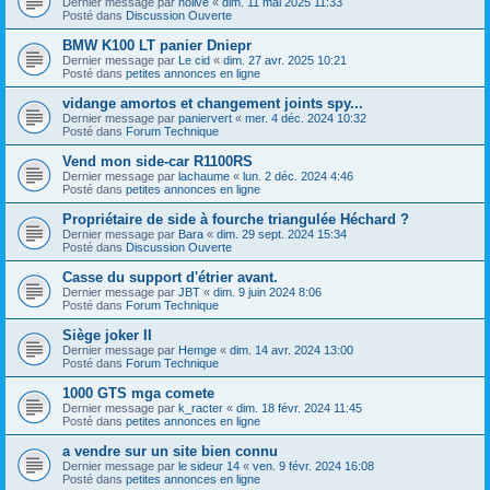
Dernier message par
nolive
«
dim. 11 mai 2025 11:33
Posté dans
Discussion Ouverte
BMW K100 LT panier Dniepr
Dernier message par
Le cid
«
dim. 27 avr. 2025 10:21
Posté dans
petites annonces en ligne
vidange amortos et changement joints spy...
Dernier message par
paniervert
«
mer. 4 déc. 2024 10:32
Posté dans
Forum Technique
Vend mon side-car R1100RS
Dernier message par
lachaume
«
lun. 2 déc. 2024 4:46
Posté dans
petites annonces en ligne
Propriétaire de side à fourche triangulée Héchard ?
Dernier message par
Bara
«
dim. 29 sept. 2024 15:34
Posté dans
Discussion Ouverte
Casse du support d'étrier avant.
Dernier message par
JBT
«
dim. 9 juin 2024 8:06
Posté dans
Forum Technique
Siège joker II
Dernier message par
Hemge
«
dim. 14 avr. 2024 13:00
Posté dans
Forum Technique
1000 GTS mga comete
Dernier message par
k_racter
«
dim. 18 févr. 2024 11:45
Posté dans
petites annonces en ligne
a vendre sur un site bien connu
Dernier message par
le sideur 14
«
ven. 9 févr. 2024 16:08
Posté dans
petites annonces en ligne