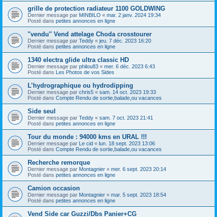
grille de protection radiateur 1100 GOLDWING
Dernier message par
MINBILO
«
mar. 2 janv. 2024 19:34
Posté dans
petites annonces en ligne
''vendu'' Vend attelage Choda crosstourer
Dernier message par
Teddy
«
jeu. 7 déc. 2023 16:20
Posté dans
petites annonces en ligne
1340 electra glide ultra classic HD
Dernier message par
philou83
«
mer. 6 déc. 2023 6:43
Posté dans
Les Photos de vos Sides
L’hydrographique ou hydrodipping
Dernier message par
chris5
«
sam. 14 oct. 2023 19:33
Posté dans
Compte Rendu de sortie,balade,ou vacances
Side seul
Dernier message par
Teddy
«
sam. 7 oct. 2023 21:41
Posté dans
petites annonces en ligne
Tour du monde : 94000 kms en URAL !!!
Dernier message par
Le cid
«
lun. 18 sept. 2023 13:06
Posté dans
Compte Rendu de sortie,balade,ou vacances
Recherche remorque
Dernier message par
Montagnier
«
mer. 6 sept. 2023 20:14
Posté dans
petites annonces en ligne
Camion occasion
Dernier message par
Montagnier
«
mar. 5 sept. 2023 18:54
Posté dans
petites annonces en ligne
Vend Side car Guzzi/Dbs Panier+CG