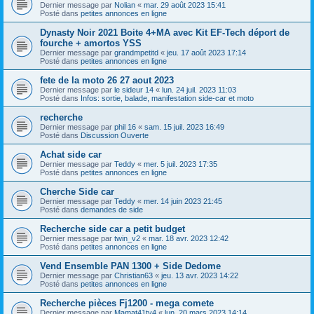
Dernier message par
Nolian
«
mar. 29 août 2023 15:41
Posté dans
petites annonces en ligne
Dynasty Noir 2021 Boite 4+MA avec Kit EF-Tech déport de
fourche + amortos YSS
Dernier message par
grandmpetitd
«
jeu. 17 août 2023 17:14
Posté dans
petites annonces en ligne
fete de la moto 26 27 aout 2023
Dernier message par
le sideur 14
«
lun. 24 juil. 2023 11:03
Posté dans
Infos: sortie, balade, manifestation side-car et moto
recherche
Dernier message par
phil 16
«
sam. 15 juil. 2023 16:49
Posté dans
Discussion Ouverte
Achat side car
Dernier message par
Teddy
«
mer. 5 juil. 2023 17:35
Posté dans
petites annonces en ligne
Cherche Side car
Dernier message par
Teddy
«
mer. 14 juin 2023 21:45
Posté dans
demandes de side
Recherche side car a petit budget
Dernier message par
twin_v2
«
mar. 18 avr. 2023 12:42
Posté dans
petites annonces en ligne
Vend Ensemble PAN 1300 + Side Dedome
Dernier message par
Christian63
«
jeu. 13 avr. 2023 14:22
Posté dans
petites annonces en ligne
Recherche pièces Fj1200 - mega comete
Dernier message par
Mamat41tv4
«
lun. 20 mars 2023 14:14