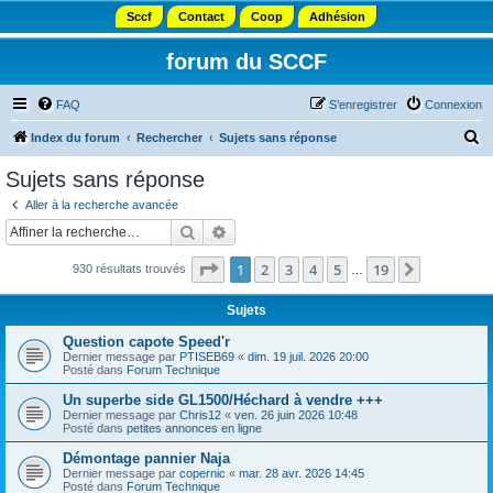
Sccf
Contact
Coop
Adhésion
forum du SCCF
FAQ
S’enregistrer
Connexion
R
Index du forum
Rechercher
Sujets sans réponse
e
Sujets sans réponse
c
Aller à la recherche avancée
h
Rechercher
Recherche avancée
e
Page
1
sur
19
1
2
3
4
5
19
Suivante
930 résultats trouvés
r
…
c
Sujets
h
Question capote Speed'r
e
Dernier message par
PTISEB69
«
dim. 19 juil. 2026 20:00
Posté dans
Forum Technique
r
Un superbe side GL1500/Héchard à vendre +++
Dernier message par
Chris12
«
ven. 26 juin 2026 10:48
Posté dans
petites annonces en ligne
Démontage pannier Naja
Dernier message par
copernic
«
mar. 28 avr. 2026 14:45
Posté dans
Forum Technique