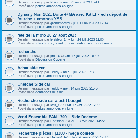
Dernier message par
Nolian
«
mar. 29 août 2023 15:41
Posté dans
petites annonces en ligne
Dynasty Noir 2021 Boite 4+MA avec Kit EF-Tech déport de
fourche + amortos YSS
Dernier message par
grandmpetitd
«
jeu. 17 août 2023 17:14
Posté dans
petites annonces en ligne
fete de la moto 26 27 aout 2023
Dernier message par
le sideur 14
«
lun. 24 juil. 2023 11:03
Posté dans
Infos: sortie, balade, manifestation side-car et moto
recherche
Dernier message par
phil 16
«
sam. 15 juil. 2023 16:49
Posté dans
Discussion Ouverte
Achat side car
Dernier message par
Teddy
«
mer. 5 juil. 2023 17:35
Posté dans
petites annonces en ligne
Cherche Side car
Dernier message par
Teddy
«
mer. 14 juin 2023 21:45
Posté dans
demandes de side
Recherche side car a petit budget
Dernier message par
twin_v2
«
mar. 18 avr. 2023 12:42
Posté dans
petites annonces en ligne
Vend Ensemble PAN 1300 + Side Dedome
Dernier message par
Christian63
«
jeu. 13 avr. 2023 14:22
Posté dans
petites annonces en ligne
Recherche pièces Fj1200 - mega comete
Dernier message par
Mamat41tv4
«
lun. 20 mars 2023 14:14