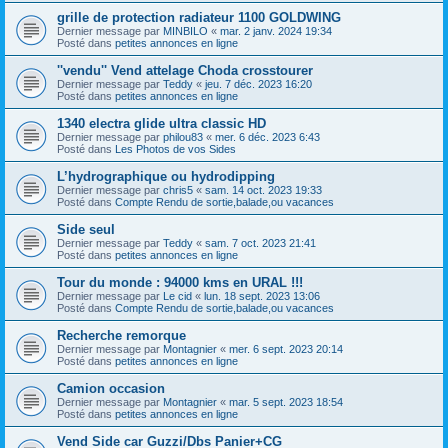
grille de protection radiateur 1100 GOLDWING
Dernier message par
MINBILO
«
mar. 2 janv. 2024 19:34
Posté dans
petites annonces en ligne
''vendu'' Vend attelage Choda crosstourer
Dernier message par
Teddy
«
jeu. 7 déc. 2023 16:20
Posté dans
petites annonces en ligne
1340 electra glide ultra classic HD
Dernier message par
philou83
«
mer. 6 déc. 2023 6:43
Posté dans
Les Photos de vos Sides
L’hydrographique ou hydrodipping
Dernier message par
chris5
«
sam. 14 oct. 2023 19:33
Posté dans
Compte Rendu de sortie,balade,ou vacances
Side seul
Dernier message par
Teddy
«
sam. 7 oct. 2023 21:41
Posté dans
petites annonces en ligne
Tour du monde : 94000 kms en URAL !!!
Dernier message par
Le cid
«
lun. 18 sept. 2023 13:06
Posté dans
Compte Rendu de sortie,balade,ou vacances
Recherche remorque
Dernier message par
Montagnier
«
mer. 6 sept. 2023 20:14
Posté dans
petites annonces en ligne
Camion occasion
Dernier message par
Montagnier
«
mar. 5 sept. 2023 18:54
Posté dans
petites annonces en ligne
Vend Side car Guzzi/Dbs Panier+CG