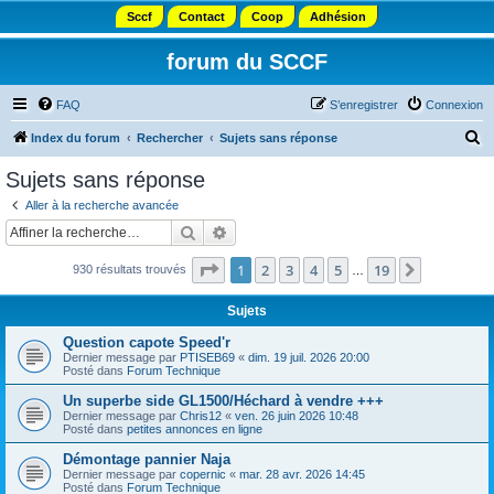
Sccf
Contact
Coop
Adhésion
forum du SCCF
FAQ
S’enregistrer
Connexion
R
Index du forum
Rechercher
Sujets sans réponse
e
Sujets sans réponse
c
Aller à la recherche avancée
h
Rechercher
Recherche avancée
e
Page
1
sur
19
1
2
3
4
5
19
Suivante
930 résultats trouvés
r
…
c
Sujets
h
Question capote Speed'r
e
Dernier message par
PTISEB69
«
dim. 19 juil. 2026 20:00
Posté dans
Forum Technique
r
Un superbe side GL1500/Héchard à vendre +++
Dernier message par
Chris12
«
ven. 26 juin 2026 10:48
Posté dans
petites annonces en ligne
Démontage pannier Naja
Dernier message par
copernic
«
mar. 28 avr. 2026 14:45
Posté dans
Forum Technique