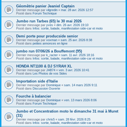
Géomètrie panier Jeaniel Captain
Dernier message par
vilgredin
«
mar. 28 avr. 2026 12:57
Posté dans
Forum Technique
Jumbo run Tarbes (65) le 30 mai 2026
Dernier message par
yves
«
dim. 26 avr. 2026 19:10
Posté dans
Infos: sortie, balade, manifestation side-car et moto
Demi porte pour producside senior
Dernier message par
voxman
«
sam. 25 avr. 2026 8:38
Posté dans
petites annonces en ligne
jumbo run 07/06/26 a Bouffemont (95)
Dernier message par
k_racter
«
sam. 11 avr. 2026 18:16
Posté dans
Infos: sortie, balade, manifestation side-car et moto
HONDA NT1100 & DJ SYRAH XL
Dernier message par
JAB74
«
ven. 3 avr. 2026 10:41
Posté dans
Les Photos de vos Sides
Importation side d'Italie
Dernier message par
Dominique
«
sam. 14 mars 2026 9:11
Posté dans
Discussion Ouverte
Fourche à balancier
Dernier message par
Dominique
«
ven. 13 mars 2026 8:06
Posté dans
Forum Technique
Jumbo et Concentration moto le dimanche 31 mai à Muret
(31)
Dernier message par
chris5
«
sam. 28 févr. 2026 8:25
Posté dans
Infos: sortie, balade, manifestation side-car et moto