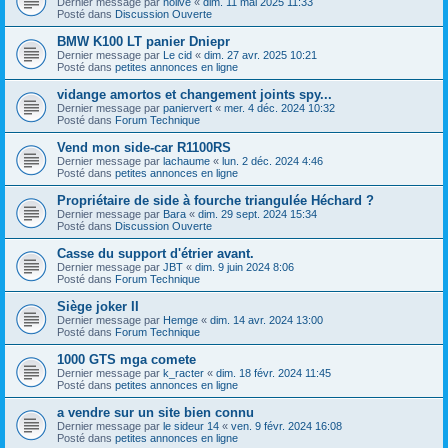
Dernier message par
nolive
«
dim. 11 mai 2025 11:33
Posté dans
Discussion Ouverte
BMW K100 LT panier Dniepr
Dernier message par
Le cid
«
dim. 27 avr. 2025 10:21
Posté dans
petites annonces en ligne
vidange amortos et changement joints spy...
Dernier message par
paniervert
«
mer. 4 déc. 2024 10:32
Posté dans
Forum Technique
Vend mon side-car R1100RS
Dernier message par
lachaume
«
lun. 2 déc. 2024 4:46
Posté dans
petites annonces en ligne
Propriétaire de side à fourche triangulée Héchard ?
Dernier message par
Bara
«
dim. 29 sept. 2024 15:34
Posté dans
Discussion Ouverte
Casse du support d'étrier avant.
Dernier message par
JBT
«
dim. 9 juin 2024 8:06
Posté dans
Forum Technique
Siège joker II
Dernier message par
Hemge
«
dim. 14 avr. 2024 13:00
Posté dans
Forum Technique
1000 GTS mga comete
Dernier message par
k_racter
«
dim. 18 févr. 2024 11:45
Posté dans
petites annonces en ligne
a vendre sur un site bien connu
Dernier message par
le sideur 14
«
ven. 9 févr. 2024 16:08
Posté dans
petites annonces en ligne