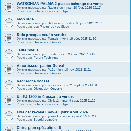
WATSONIAN PALMA 2 places échange ou vente
Dernier message par
Ratier side
«
mar. 10 févr. 2026 12:17
Posté dans
petites annonces en ligne
mon side
Dernier message par
Diabolowhite
«
dim. 18 janv. 2026 21:53
Posté dans
Les Photos de vos Sides
Side presque neuf à vendre
Dernier message par
Toutatis
«
ven. 19 déc. 2025 11:30
Posté dans
Discussion Ouverte
Taille pneus
Dernier message par
Fender
«
dim. 30 nov. 2025 10:15
Posté dans
Forum Technique
Amortisseur panier Serval
Dernier message par
Py21
«
lun. 10 nov. 2025 11:21
Posté dans
Discussion Ouverte
Recherche occase
Dernier message par
voxman
«
dim. 21 sept. 2025 16:31
Posté dans
Discussion Ouverte
Un FJ 1200 intéressant à vendre
Dernier message par
Chris12
«
mar. 9 sept. 2025 11:29
Posté dans
petites annonces en ligne
side car revival Cadwell park Aout 2024
Dernier message par
yannick58
«
lun. 2 juin 2025 16:28
Posté dans
Special compéte
Chirurgien spécialiste !!!