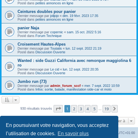
Posté dans
petites annonces en ligne
Ceintures doubles pour panier
Dernier message par
jolijojo
«
dim. 19 févr. 2023 17:35
Posté dans
petites annonces en ligne
panier Naja
Dernier message par
copernic
«
sam. 15 oct. 2022 5:16
Posté dans
Forum Technique
Croisement Hautes-Alpes
Dernier message par
Toutatis
«
lun. 12 sept. 2022 21:19
Posté dans
Discussion Ouverte
Wanted : side Guzzi California avec remorque maggiolina 6
ro
Dernier message par
Le cid
«
lun. 12 sept. 2022 20:35
Posté dans
Discussion Ouverte
Jumbo run (73)
Dernier message par
admin_forum_sccf
«
mer. 7 sept. 2022 10:59
Posté dans
Infos: sortie, balade, manifestation side-car et moto
Page
1
sur
19
1
2
3
4
5
19
Suivante
930 résultats trouvés
…
Aller à
En poursuivant votre navigation, vous acceptez
Index du forum
Heures au format
UTC+01:00
l’utilisation de cookies.
En savoir plus