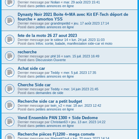
Dernier message par
Nolian
«
mar. 29 août 2023 15:41
Posté dans
petites annonces en ligne
Dynasty Noir 2021 Boite 4+MA avec Kit EF-Tech déport de
fourche + amortos YSS
Dernier message par
grandmpetitd
«
jeu. 17 août 2023 17:14
Posté dans
petites annonces en ligne
fete de la moto 26 27 aout 2023
Dernier message par
le sideur 14
«
lun. 24 juil. 2023 11:03
Posté dans
Infos: sortie, balade, manifestation side-car et moto
recherche
Dernier message par
phil 16
«
sam. 15 juil. 2023 16:49
Posté dans
Discussion Ouverte
Achat side car
Dernier message par
Teddy
«
mer. 5 juil. 2023 17:35
Posté dans
petites annonces en ligne
Cherche Side car
Dernier message par
Teddy
«
mer. 14 juin 2023 21:45
Posté dans
demandes de side
Recherche side car a petit budget
Dernier message par
twin_v2
«
mar. 18 avr. 2023 12:42
Posté dans
petites annonces en ligne
Vend Ensemble PAN 1300 + Side Dedome
Dernier message par
Christian63
«
jeu. 13 avr. 2023 14:22
Posté dans
petites annonces en ligne
Recherche pièces Fj1200 - mega comete
Dernier message par
Mamat41tv4
«
lun. 20 mars 2023 14:14