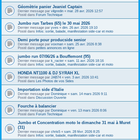
Géomètrie panier Jeaniel Captain
Dernier message par
vilgredin
«
mar. 28 avr. 2026 12:57
Posté dans
Forum Technique
Jumbo run Tarbes (65) le 30 mai 2026
Dernier message par
yves
«
dim. 26 avr. 2026 19:10
Posté dans
Infos: sortie, balade, manifestation side-car et moto
Demi porte pour producside senior
Dernier message par
voxman
«
sam. 25 avr. 2026 8:38
Posté dans
petites annonces en ligne
jumbo run 07/06/26 a Bouffemont (95)
Dernier message par
k_racter
«
sam. 11 avr. 2026 18:16
Posté dans
Infos: sortie, balade, manifestation side-car et moto
HONDA NT1100 & DJ SYRAH XL
Dernier message par
JAB74
«
ven. 3 avr. 2026 10:41
Posté dans
Les Photos de vos Sides
Importation side d'Italie
Dernier message par
Dominique
«
sam. 14 mars 2026 9:11
Posté dans
Discussion Ouverte
Fourche à balancier
Dernier message par
Dominique
«
ven. 13 mars 2026 8:06
Posté dans
Forum Technique
Jumbo et Concentration moto le dimanche 31 mai à Muret
(31)
Dernier message par
chris5
«
sam. 28 févr. 2026 8:25
Posté dans
Infos: sortie, balade, manifestation side-car et moto