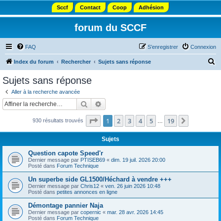
Sccf
Contact
Coop
Adhésion
forum du SCCF
FAQ
S’enregistrer
Connexion
R
Index du forum
Rechercher
Sujets sans réponse
e
Sujets sans réponse
c
Aller à la recherche avancée
h
Rechercher
Recherche avancée
e
Page
1
sur
19
1
2
3
4
5
19
Suivante
930 résultats trouvés
r
…
c
Sujets
h
Question capote Speed'r
e
Dernier message par
PTISEB69
«
dim. 19 juil. 2026 20:00
Posté dans
Forum Technique
r
Un superbe side GL1500/Héchard à vendre +++
Dernier message par
Chris12
«
ven. 26 juin 2026 10:48
Posté dans
petites annonces en ligne
Démontage pannier Naja
Dernier message par
copernic
«
mar. 28 avr. 2026 14:45
Posté dans
Forum Technique