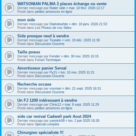
WATSONIAN PALMA 2 places échange ou vente
Dernier message par
Ratier side
«
mar. 10 févr. 2026 12:17
Posté dans
petites annonces en ligne
mon side
Dernier message par
Diabolowhite
«
dim. 18 janv. 2026 21:53
Posté dans
Les Photos de vos Sides
Side presque neuf à vendre
Dernier message par
Toutatis
«
ven. 19 déc. 2025 11:30
Posté dans
Discussion Ouverte
Taille pneus
Dernier message par
Fender
«
dim. 30 nov. 2025 10:15
Posté dans
Forum Technique
Amortisseur panier Serval
Dernier message par
Py21
«
lun. 10 nov. 2025 11:21
Posté dans
Discussion Ouverte
Recherche occase
Dernier message par
voxman
«
dim. 21 sept. 2025 16:31
Posté dans
Discussion Ouverte
Un FJ 1200 intéressant à vendre
Dernier message par
Chris12
«
mar. 9 sept. 2025 11:29
Posté dans
petites annonces en ligne
side car revival Cadwell park Aout 2024
Dernier message par
yannick58
«
lun. 2 juin 2025 16:28
Posté dans
Special compéte
Chirurgien spécialiste !!!