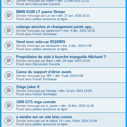
Dernier message par
nolive
«
dim. 11 mai 2025 11:33
Posté dans
Discussion Ouverte
BMW K100 LT panier Dniepr
Dernier message par
Le cid
«
dim. 27 avr. 2025 10:21
Posté dans
petites annonces en ligne
vidange amortos et changement joints spy...
Dernier message par
paniervert
«
mer. 4 déc. 2024 10:32
Posté dans
Forum Technique
Vend mon side-car R1100RS
Dernier message par
lachaume
«
lun. 2 déc. 2024 4:46
Posté dans
petites annonces en ligne
Propriétaire de side à fourche triangulée Héchard ?
Dernier message par
Bara
«
dim. 29 sept. 2024 15:34
Posté dans
Discussion Ouverte
Casse du support d'étrier avant.
Dernier message par
JBT
«
dim. 9 juin 2024 8:06
Posté dans
Forum Technique
Siège joker II
Dernier message par
Hemge
«
dim. 14 avr. 2024 13:00
Posté dans
Forum Technique
1000 GTS mga comete
Dernier message par
k_racter
«
dim. 18 févr. 2024 11:45
Posté dans
petites annonces en ligne
a vendre sur un site bien connu
Dernier message par
le sideur 14
«
ven. 9 févr. 2024 16:08
Posté dans
petites annonces en ligne