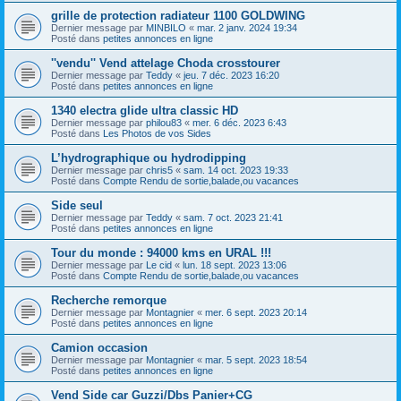
grille de protection radiateur 1100 GOLDWING
Dernier message par
MINBILO
«
mar. 2 janv. 2024 19:34
Posté dans
petites annonces en ligne
''vendu'' Vend attelage Choda crosstourer
Dernier message par
Teddy
«
jeu. 7 déc. 2023 16:20
Posté dans
petites annonces en ligne
1340 electra glide ultra classic HD
Dernier message par
philou83
«
mer. 6 déc. 2023 6:43
Posté dans
Les Photos de vos Sides
L’hydrographique ou hydrodipping
Dernier message par
chris5
«
sam. 14 oct. 2023 19:33
Posté dans
Compte Rendu de sortie,balade,ou vacances
Side seul
Dernier message par
Teddy
«
sam. 7 oct. 2023 21:41
Posté dans
petites annonces en ligne
Tour du monde : 94000 kms en URAL !!!
Dernier message par
Le cid
«
lun. 18 sept. 2023 13:06
Posté dans
Compte Rendu de sortie,balade,ou vacances
Recherche remorque
Dernier message par
Montagnier
«
mer. 6 sept. 2023 20:14
Posté dans
petites annonces en ligne
Camion occasion
Dernier message par
Montagnier
«
mar. 5 sept. 2023 18:54
Posté dans
petites annonces en ligne
Vend Side car Guzzi/Dbs Panier+CG