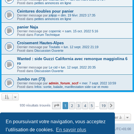
Posté dans
petites annonces en ligne
Ceintures doubles pour panier
Dernier message par
jolijojo
«
dim. 19 févr. 2023 17:35
Posté dans
petites annonces en ligne
panier Naja
Dernier message par
copernic
«
sam. 15 oct. 2022 5:16
Posté dans
Forum Technique
Croisement Hautes-Alpes
Dernier message par
Toutatis
«
lun. 12 sept. 2022 21:19
Posté dans
Discussion Ouverte
Wanted : side Guzzi California avec remorque maggiolina 6
ro
Dernier message par
Le cid
«
lun. 12 sept. 2022 20:35
Posté dans
Discussion Ouverte
Jumbo run (73)
Dernier message par
admin_forum_sccf
«
mer. 7 sept. 2022 10:59
Posté dans
Infos: sortie, balade, manifestation side-car et moto
Page
1
sur
19
1
2
3
4
5
19
Suivante
930 résultats trouvés
…
Aller à
En poursuivant votre navigation, vous acceptez
Index du forum
Heures au format
UTC+01:00
l’utilisation de cookies.
En savoir plus