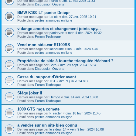
Dernier message par
nolive
«
dim. 11 mai 2025 11:33
Posté dans
Discussion Ouverte
BMW K100 LT panier Dniepr
Dernier message par
Le cid
«
dim. 27 avr. 2025 10:21
Posté dans
petites annonces en ligne
vidange amortos et changement joints spy...
Dernier message par
paniervert
«
mer. 4 déc. 2024 10:32
Posté dans
Forum Technique
Vend mon side-car R1100RS
Dernier message par
lachaume
«
lun. 2 déc. 2024 4:46
Posté dans
petites annonces en ligne
Propriétaire de side à fourche triangulée Héchard ?
Dernier message par
Bara
«
dim. 29 sept. 2024 15:34
Posté dans
Discussion Ouverte
Casse du support d'étrier avant.
Dernier message par
JBT
«
dim. 9 juin 2024 8:06
Posté dans
Forum Technique
Siège joker II
Dernier message par
Hemge
«
dim. 14 avr. 2024 13:00
Posté dans
Forum Technique
1000 GTS mga comete
Dernier message par
k_racter
«
dim. 18 févr. 2024 11:45
Posté dans
petites annonces en ligne
a vendre sur un site bien connu
Dernier message par
le sideur 14
«
ven. 9 févr. 2024 16:08
Posté dans
petites annonces en ligne