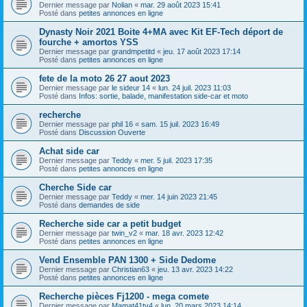
Dernier message par
Nolian
«
mar. 29 août 2023 15:41
Posté dans
petites annonces en ligne
Dynasty Noir 2021 Boite 4+MA avec Kit EF-Tech déport de
fourche + amortos YSS
Dernier message par
grandmpetitd
«
jeu. 17 août 2023 17:14
Posté dans
petites annonces en ligne
fete de la moto 26 27 aout 2023
Dernier message par
le sideur 14
«
lun. 24 juil. 2023 11:03
Posté dans
Infos: sortie, balade, manifestation side-car et moto
recherche
Dernier message par
phil 16
«
sam. 15 juil. 2023 16:49
Posté dans
Discussion Ouverte
Achat side car
Dernier message par
Teddy
«
mer. 5 juil. 2023 17:35
Posté dans
petites annonces en ligne
Cherche Side car
Dernier message par
Teddy
«
mer. 14 juin 2023 21:45
Posté dans
demandes de side
Recherche side car a petit budget
Dernier message par
twin_v2
«
mar. 18 avr. 2023 12:42
Posté dans
petites annonces en ligne
Vend Ensemble PAN 1300 + Side Dedome
Dernier message par
Christian63
«
jeu. 13 avr. 2023 14:22
Posté dans
petites annonces en ligne
Recherche pièces Fj1200 - mega comete
Dernier message par
Mamat41tv4
«
lun. 20 mars 2023 14:14