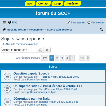
Sccf
Contact
Coop
Adhésion
forum du SCCF
FAQ
S’enregistrer
Connexion
R
Index du forum
Rechercher
Sujets sans réponse
e
Sujets sans réponse
c
Aller à la recherche avancée
h
Rechercher
Recherche avancée
e
Page
1
sur
19
1
2
3
4
5
19
Suivante
930 résultats trouvés
r
…
c
Sujets
h
Question capote Speed'r
e
Dernier message par
PTISEB69
«
dim. 19 juil. 2026 20:00
Posté dans
Forum Technique
r
Un superbe side GL1500/Héchard à vendre +++
Dernier message par
Chris12
«
ven. 26 juin 2026 10:48
Posté dans
petites annonces en ligne
Démontage pannier Naja
Dernier message par
copernic
«
mar. 28 avr. 2026 14:45
Posté dans
Forum Technique