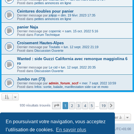
Posté dans
petites annonces en ligne
Ceintures doubles pour panier
Dernier message par
jolijojo
«
dim. 19 févr. 2023 17:35
Posté dans
petites annonces en ligne
panier Naja
Dernier message par
copernic
«
sam. 15 oct. 2022 5:16
Posté dans
Forum Technique
Croisement Hautes-Alpes
Dernier message par
Toutatis
«
lun. 12 sept. 2022 21:19
Posté dans
Discussion Ouverte
Wanted : side Guzzi California avec remorque maggiolina 6
ro
Dernier message par
Le cid
«
lun. 12 sept. 2022 20:35
Posté dans
Discussion Ouverte
Jumbo run (73)
Dernier message par
admin_forum_sccf
«
mer. 7 sept. 2022 10:59
Posté dans
Infos: sortie, balade, manifestation side-car et moto
Page
1
sur
19
1
2
3
4
5
19
Suivante
930 résultats trouvés
…
Aller à
En poursuivant votre navigation, vous acceptez
Index du forum
Heures au format
UTC+01:00
l’utilisation de cookies.
En savoir plus