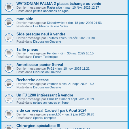
WATSONIAN PALMA 2 places échange ou vente
Dernier message par
Ratier side
«
mar. 10 févr. 2026 12:17
Posté dans
petites annonces en ligne
mon side
Dernier message par
Diabolowhite
«
dim. 18 janv. 2026 21:53
Posté dans
Les Photos de vos Sides
Side presque neuf à vendre
Dernier message par
Toutatis
«
ven. 19 déc. 2025 11:30
Posté dans
Discussion Ouverte
Taille pneus
Dernier message par
Fender
«
dim. 30 nov. 2025 10:15
Posté dans
Forum Technique
Amortisseur panier Serval
Dernier message par
Py21
«
lun. 10 nov. 2025 11:21
Posté dans
Discussion Ouverte
Recherche occase
Dernier message par
voxman
«
dim. 21 sept. 2025 16:31
Posté dans
Discussion Ouverte
Un FJ 1200 intéressant à vendre
Dernier message par
Chris12
«
mar. 9 sept. 2025 11:29
Posté dans
petites annonces en ligne
side car revival Cadwell park Aout 2024
Dernier message par
yannick58
«
lun. 2 juin 2025 16:28
Posté dans
Special compéte
Chirurgien spécialiste !!!