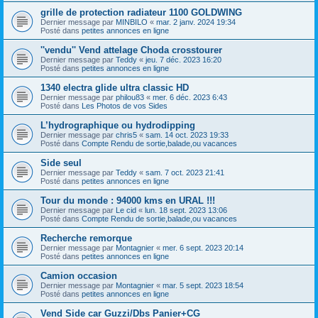
grille de protection radiateur 1100 GOLDWING
Dernier message par
MINBILO
«
mar. 2 janv. 2024 19:34
Posté dans
petites annonces en ligne
''vendu'' Vend attelage Choda crosstourer
Dernier message par
Teddy
«
jeu. 7 déc. 2023 16:20
Posté dans
petites annonces en ligne
1340 electra glide ultra classic HD
Dernier message par
philou83
«
mer. 6 déc. 2023 6:43
Posté dans
Les Photos de vos Sides
L’hydrographique ou hydrodipping
Dernier message par
chris5
«
sam. 14 oct. 2023 19:33
Posté dans
Compte Rendu de sortie,balade,ou vacances
Side seul
Dernier message par
Teddy
«
sam. 7 oct. 2023 21:41
Posté dans
petites annonces en ligne
Tour du monde : 94000 kms en URAL !!!
Dernier message par
Le cid
«
lun. 18 sept. 2023 13:06
Posté dans
Compte Rendu de sortie,balade,ou vacances
Recherche remorque
Dernier message par
Montagnier
«
mer. 6 sept. 2023 20:14
Posté dans
petites annonces en ligne
Camion occasion
Dernier message par
Montagnier
«
mar. 5 sept. 2023 18:54
Posté dans
petites annonces en ligne
Vend Side car Guzzi/Dbs Panier+CG