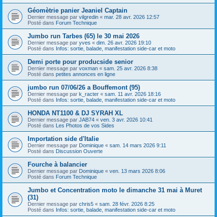
Géomètrie panier Jeaniel Captain
Dernier message par
vilgredin
«
mar. 28 avr. 2026 12:57
Posté dans
Forum Technique
Jumbo run Tarbes (65) le 30 mai 2026
Dernier message par
yves
«
dim. 26 avr. 2026 19:10
Posté dans
Infos: sortie, balade, manifestation side-car et moto
Demi porte pour producside senior
Dernier message par
voxman
«
sam. 25 avr. 2026 8:38
Posté dans
petites annonces en ligne
jumbo run 07/06/26 a Bouffemont (95)
Dernier message par
k_racter
«
sam. 11 avr. 2026 18:16
Posté dans
Infos: sortie, balade, manifestation side-car et moto
HONDA NT1100 & DJ SYRAH XL
Dernier message par
JAB74
«
ven. 3 avr. 2026 10:41
Posté dans
Les Photos de vos Sides
Importation side d'Italie
Dernier message par
Dominique
«
sam. 14 mars 2026 9:11
Posté dans
Discussion Ouverte
Fourche à balancier
Dernier message par
Dominique
«
ven. 13 mars 2026 8:06
Posté dans
Forum Technique
Jumbo et Concentration moto le dimanche 31 mai à Muret
(31)
Dernier message par
chris5
«
sam. 28 févr. 2026 8:25
Posté dans
Infos: sortie, balade, manifestation side-car et moto