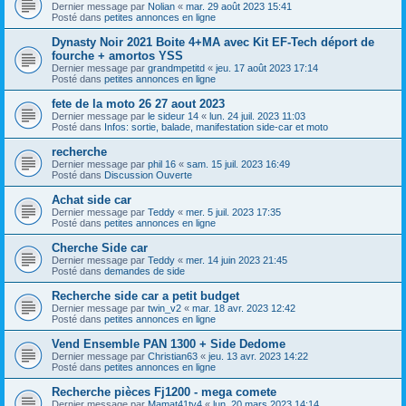
Dernier message par
Nolian
«
mar. 29 août 2023 15:41
Posté dans
petites annonces en ligne
Dynasty Noir 2021 Boite 4+MA avec Kit EF-Tech déport de
fourche + amortos YSS
Dernier message par
grandmpetitd
«
jeu. 17 août 2023 17:14
Posté dans
petites annonces en ligne
fete de la moto 26 27 aout 2023
Dernier message par
le sideur 14
«
lun. 24 juil. 2023 11:03
Posté dans
Infos: sortie, balade, manifestation side-car et moto
recherche
Dernier message par
phil 16
«
sam. 15 juil. 2023 16:49
Posté dans
Discussion Ouverte
Achat side car
Dernier message par
Teddy
«
mer. 5 juil. 2023 17:35
Posté dans
petites annonces en ligne
Cherche Side car
Dernier message par
Teddy
«
mer. 14 juin 2023 21:45
Posté dans
demandes de side
Recherche side car a petit budget
Dernier message par
twin_v2
«
mar. 18 avr. 2023 12:42
Posté dans
petites annonces en ligne
Vend Ensemble PAN 1300 + Side Dedome
Dernier message par
Christian63
«
jeu. 13 avr. 2023 14:22
Posté dans
petites annonces en ligne
Recherche pièces Fj1200 - mega comete
Dernier message par
Mamat41tv4
«
lun. 20 mars 2023 14:14