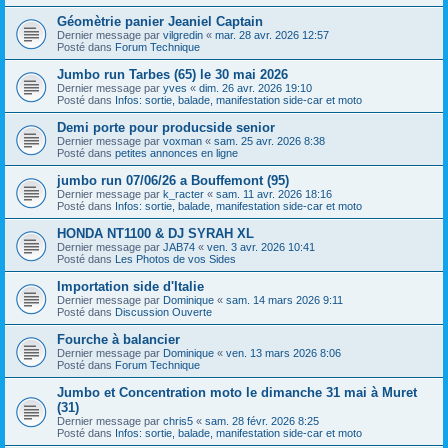
Géomètrie panier Jeaniel Captain
Dernier message par
vilgredin
«
mar. 28 avr. 2026 12:57
Posté dans
Forum Technique
Jumbo run Tarbes (65) le 30 mai 2026
Dernier message par
yves
«
dim. 26 avr. 2026 19:10
Posté dans
Infos: sortie, balade, manifestation side-car et moto
Demi porte pour producside senior
Dernier message par
voxman
«
sam. 25 avr. 2026 8:38
Posté dans
petites annonces en ligne
jumbo run 07/06/26 a Bouffemont (95)
Dernier message par
k_racter
«
sam. 11 avr. 2026 18:16
Posté dans
Infos: sortie, balade, manifestation side-car et moto
HONDA NT1100 & DJ SYRAH XL
Dernier message par
JAB74
«
ven. 3 avr. 2026 10:41
Posté dans
Les Photos de vos Sides
Importation side d'Italie
Dernier message par
Dominique
«
sam. 14 mars 2026 9:11
Posté dans
Discussion Ouverte
Fourche à balancier
Dernier message par
Dominique
«
ven. 13 mars 2026 8:06
Posté dans
Forum Technique
Jumbo et Concentration moto le dimanche 31 mai à Muret
(31)
Dernier message par
chris5
«
sam. 28 févr. 2026 8:25
Posté dans
Infos: sortie, balade, manifestation side-car et moto