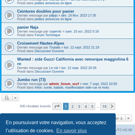
Posté dans
petites annonces en ligne
Ceintures doubles pour panier
Dernier message par
jolijojo
«
dim. 19 févr. 2023 17:35
Posté dans
petites annonces en ligne
panier Naja
Dernier message par
copernic
«
sam. 15 oct. 2022 5:16
Posté dans
Forum Technique
Croisement Hautes-Alpes
Dernier message par
Toutatis
«
lun. 12 sept. 2022 21:19
Posté dans
Discussion Ouverte
Wanted : side Guzzi California avec remorque maggiolina 6
ro
Dernier message par
Le cid
«
lun. 12 sept. 2022 20:35
Posté dans
Discussion Ouverte
Jumbo run (73)
Dernier message par
admin_forum_sccf
«
mer. 7 sept. 2022 10:59
Posté dans
Infos: sortie, balade, manifestation side-car et moto
Page
1
sur
19
1
2
3
4
5
19
Suivante
930 résultats trouvés
…
Aller à
En poursuivant votre navigation, vous acceptez
Index du forum
Heures au format
UTC+01:00
l’utilisation de cookies.
En savoir plus