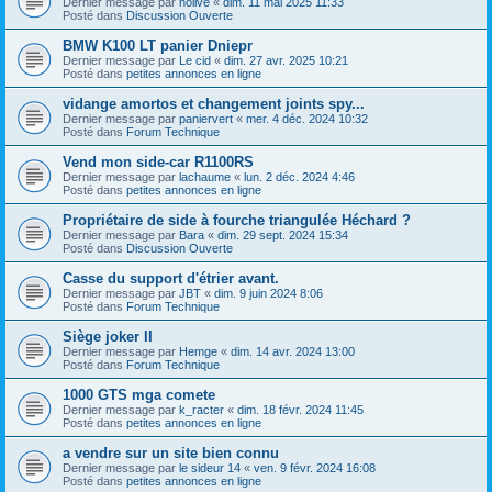
Dernier message par
nolive
«
dim. 11 mai 2025 11:33
Posté dans
Discussion Ouverte
BMW K100 LT panier Dniepr
Dernier message par
Le cid
«
dim. 27 avr. 2025 10:21
Posté dans
petites annonces en ligne
vidange amortos et changement joints spy...
Dernier message par
paniervert
«
mer. 4 déc. 2024 10:32
Posté dans
Forum Technique
Vend mon side-car R1100RS
Dernier message par
lachaume
«
lun. 2 déc. 2024 4:46
Posté dans
petites annonces en ligne
Propriétaire de side à fourche triangulée Héchard ?
Dernier message par
Bara
«
dim. 29 sept. 2024 15:34
Posté dans
Discussion Ouverte
Casse du support d'étrier avant.
Dernier message par
JBT
«
dim. 9 juin 2024 8:06
Posté dans
Forum Technique
Siège joker II
Dernier message par
Hemge
«
dim. 14 avr. 2024 13:00
Posté dans
Forum Technique
1000 GTS mga comete
Dernier message par
k_racter
«
dim. 18 févr. 2024 11:45
Posté dans
petites annonces en ligne
a vendre sur un site bien connu
Dernier message par
le sideur 14
«
ven. 9 févr. 2024 16:08
Posté dans
petites annonces en ligne