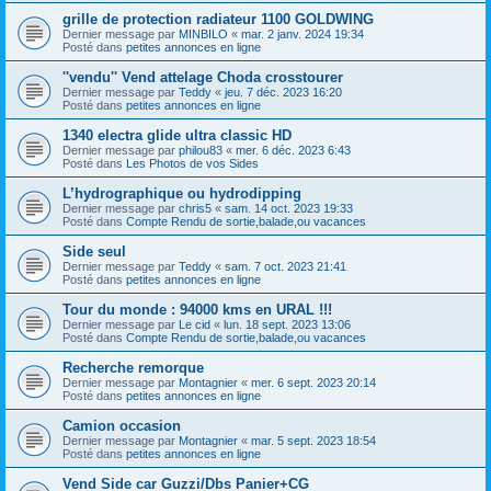
grille de protection radiateur 1100 GOLDWING
Dernier message par
MINBILO
«
mar. 2 janv. 2024 19:34
Posté dans
petites annonces en ligne
''vendu'' Vend attelage Choda crosstourer
Dernier message par
Teddy
«
jeu. 7 déc. 2023 16:20
Posté dans
petites annonces en ligne
1340 electra glide ultra classic HD
Dernier message par
philou83
«
mer. 6 déc. 2023 6:43
Posté dans
Les Photos de vos Sides
L’hydrographique ou hydrodipping
Dernier message par
chris5
«
sam. 14 oct. 2023 19:33
Posté dans
Compte Rendu de sortie,balade,ou vacances
Side seul
Dernier message par
Teddy
«
sam. 7 oct. 2023 21:41
Posté dans
petites annonces en ligne
Tour du monde : 94000 kms en URAL !!!
Dernier message par
Le cid
«
lun. 18 sept. 2023 13:06
Posté dans
Compte Rendu de sortie,balade,ou vacances
Recherche remorque
Dernier message par
Montagnier
«
mer. 6 sept. 2023 20:14
Posté dans
petites annonces en ligne
Camion occasion
Dernier message par
Montagnier
«
mar. 5 sept. 2023 18:54
Posté dans
petites annonces en ligne
Vend Side car Guzzi/Dbs Panier+CG