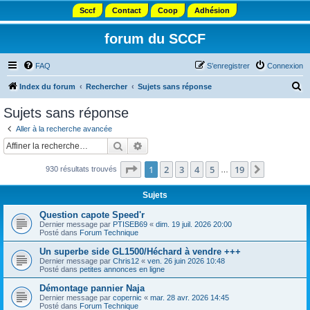
Sccf
Contact
Coop
Adhésion
forum du SCCF
FAQ
S’enregistrer
Connexion
R
Index du forum
Rechercher
Sujets sans réponse
e
Sujets sans réponse
c
Aller à la recherche avancée
h
Rechercher
Recherche avancée
e
Page
1
sur
19
1
2
3
4
5
19
Suivante
930 résultats trouvés
r
…
c
Sujets
h
Question capote Speed'r
e
Dernier message par
PTISEB69
«
dim. 19 juil. 2026 20:00
Posté dans
Forum Technique
r
Un superbe side GL1500/Héchard à vendre +++
Dernier message par
Chris12
«
ven. 26 juin 2026 10:48
Posté dans
petites annonces en ligne
Démontage pannier Naja
Dernier message par
copernic
«
mar. 28 avr. 2026 14:45
Posté dans
Forum Technique