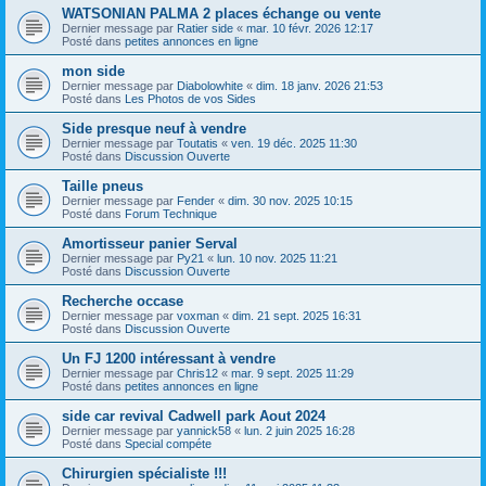
WATSONIAN PALMA 2 places échange ou vente
Dernier message par
Ratier side
«
mar. 10 févr. 2026 12:17
Posté dans
petites annonces en ligne
mon side
Dernier message par
Diabolowhite
«
dim. 18 janv. 2026 21:53
Posté dans
Les Photos de vos Sides
Side presque neuf à vendre
Dernier message par
Toutatis
«
ven. 19 déc. 2025 11:30
Posté dans
Discussion Ouverte
Taille pneus
Dernier message par
Fender
«
dim. 30 nov. 2025 10:15
Posté dans
Forum Technique
Amortisseur panier Serval
Dernier message par
Py21
«
lun. 10 nov. 2025 11:21
Posté dans
Discussion Ouverte
Recherche occase
Dernier message par
voxman
«
dim. 21 sept. 2025 16:31
Posté dans
Discussion Ouverte
Un FJ 1200 intéressant à vendre
Dernier message par
Chris12
«
mar. 9 sept. 2025 11:29
Posté dans
petites annonces en ligne
side car revival Cadwell park Aout 2024
Dernier message par
yannick58
«
lun. 2 juin 2025 16:28
Posté dans
Special compéte
Chirurgien spécialiste !!!