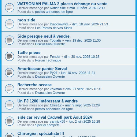
WATSONIAN PALMA 2 places échange ou vente
Dernier message par
Ratier side
«
mar. 10 févr. 2026 12:17
Posté dans
petites annonces en ligne
mon side
Dernier message par
Diabolowhite
«
dim. 18 janv. 2026 21:53
Posté dans
Les Photos de vos Sides
Side presque neuf à vendre
Dernier message par
Toutatis
«
ven. 19 déc. 2025 11:30
Posté dans
Discussion Ouverte
Taille pneus
Dernier message par
Fender
«
dim. 30 nov. 2025 10:15
Posté dans
Forum Technique
Amortisseur panier Serval
Dernier message par
Py21
«
lun. 10 nov. 2025 11:21
Posté dans
Discussion Ouverte
Recherche occase
Dernier message par
voxman
«
dim. 21 sept. 2025 16:31
Posté dans
Discussion Ouverte
Un FJ 1200 intéressant à vendre
Dernier message par
Chris12
«
mar. 9 sept. 2025 11:29
Posté dans
petites annonces en ligne
side car revival Cadwell park Aout 2024
Dernier message par
yannick58
«
lun. 2 juin 2025 16:28
Posté dans
Special compéte
Chirurgien spécialiste !!!