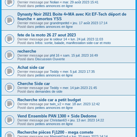
Dernier message par
Nolian
«
mar. 29 août 2023 15:41
Posté dans
petites annonces en ligne
Dynasty Noir 2021 Boite 4+MA avec Kit EF-Tech déport de
fourche + amortos YSS
Dernier message par
grandmpetitd
«
jeu. 17 août 2023 17:14
Posté dans
petites annonces en ligne
fete de la moto 26 27 aout 2023
Dernier message par
le sideur 14
«
lun. 24 juil. 2023 11:03
Posté dans
Infos: sortie, balade, manifestation side-car et moto
recherche
Dernier message par
phil 16
«
sam. 15 juil. 2023 16:49
Posté dans
Discussion Ouverte
Achat side car
Dernier message par
Teddy
«
mer. 5 juil. 2023 17:35
Posté dans
petites annonces en ligne
Cherche Side car
Dernier message par
Teddy
«
mer. 14 juin 2023 21:45
Posté dans
demandes de side
Recherche side car a petit budget
Dernier message par
twin_v2
«
mar. 18 avr. 2023 12:42
Posté dans
petites annonces en ligne
Vend Ensemble PAN 1300 + Side Dedome
Dernier message par
Christian63
«
jeu. 13 avr. 2023 14:22
Posté dans
petites annonces en ligne
Recherche pièces Fj1200 - mega comete
Dernier message par
Mamat41tv4
«
lun. 20 mars 2023 14:14