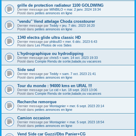
grille de protection radiateur 1100 GOLDWING
Dernier message par
MINBILO
«
mar. 2 janv. 2024 19:34
Posté dans
petites annonces en ligne
''vendu'' Vend attelage Choda crosstourer
Dernier message par
Teddy
«
jeu. 7 déc. 2023 16:20
Posté dans
petites annonces en ligne
1340 electra glide ultra classic HD
Dernier message par
philou83
«
mer. 6 déc. 2023 6:43
Posté dans
Les Photos de vos Sides
L’hydrographique ou hydrodipping
Dernier message par
chris5
«
sam. 14 oct. 2023 19:33
Posté dans
Compte Rendu de sortie,balade,ou vacances
Side seul
Dernier message par
Teddy
«
sam. 7 oct. 2023 21:41
Posté dans
petites annonces en ligne
Tour du monde : 94000 kms en URAL !!!
Dernier message par
Le cid
«
lun. 18 sept. 2023 13:06
Posté dans
Compte Rendu de sortie,balade,ou vacances
Recherche remorque
Dernier message par
Montagnier
«
mer. 6 sept. 2023 20:14
Posté dans
petites annonces en ligne
Camion occasion
Dernier message par
Montagnier
«
mar. 5 sept. 2023 18:54
Posté dans
petites annonces en ligne
Vend Side car Guzzi/Dbs Panier+CG