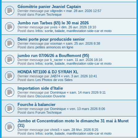
Géomètrie panier Jeaniel Captain
Dernier message par
vilgredin
«
mar. 28 avr. 2026 12:57
Posté dans
Forum Technique
Jumbo run Tarbes (65) le 30 mai 2026
Dernier message par
yves
«
dim. 26 avr. 2026 19:10
Posté dans
Infos: sortie, balade, manifestation side-car et moto
Demi porte pour producside senior
Dernier message par
voxman
«
sam. 25 avr. 2026 8:38
Posté dans
petites annonces en ligne
jumbo run 07/06/26 a Bouffemont (95)
Dernier message par
k_racter
«
sam. 11 avr. 2026 18:16
Posté dans
Infos: sortie, balade, manifestation side-car et moto
HONDA NT1100 & DJ SYRAH XL
Dernier message par
JAB74
«
ven. 3 avr. 2026 10:41
Posté dans
Les Photos de vos Sides
Importation side d'Italie
Dernier message par
Dominique
«
sam. 14 mars 2026 9:11
Posté dans
Discussion Ouverte
Fourche à balancier
Dernier message par
Dominique
«
ven. 13 mars 2026 8:06
Posté dans
Forum Technique
Jumbo et Concentration moto le dimanche 31 mai à Muret
(31)
Dernier message par
chris5
«
sam. 28 févr. 2026 8:25
Posté dans
Infos: sortie, balade, manifestation side-car et moto