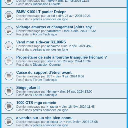
Dernier message par
nolive
«
dim. 11 mai 2025 11:33
Posté dans
Discussion Ouverte
BMW K100 LT panier Dniepr
Dernier message par
Le cid
«
dim. 27 avr. 2025 10:21
Posté dans
petites annonces en ligne
vidange amortos et changement joints spy...
Dernier message par
paniervert
«
mer. 4 déc. 2024 10:32
Posté dans
Forum Technique
Vend mon side-car R1100RS
Dernier message par
lachaume
«
lun. 2 déc. 2024 4:46
Posté dans
petites annonces en ligne
Propriétaire de side à fourche triangulée Héchard ?
Dernier message par
Bara
«
dim. 29 sept. 2024 15:34
Posté dans
Discussion Ouverte
Casse du support d'étrier avant.
Dernier message par
JBT
«
dim. 9 juin 2024 8:06
Posté dans
Forum Technique
Siège joker II
Dernier message par
Hemge
«
dim. 14 avr. 2024 13:00
Posté dans
Forum Technique
1000 GTS mga comete
Dernier message par
k_racter
«
dim. 18 févr. 2024 11:45
Posté dans
petites annonces en ligne
a vendre sur un site bien connu
Dernier message par
le sideur 14
«
ven. 9 févr. 2024 16:08
Posté dans
petites annonces en ligne