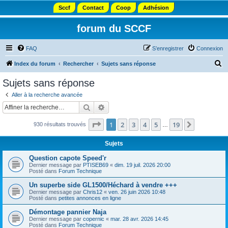
Sccf
Contact
Coop
Adhésion
forum du SCCF
FAQ
S’enregistrer
Connexion
R
Index du forum
Rechercher
Sujets sans réponse
e
Sujets sans réponse
c
Aller à la recherche avancée
h
Rechercher
Recherche avancée
e
Page
1
sur
19
1
2
3
4
5
19
Suivante
930 résultats trouvés
r
…
c
Sujets
h
Question capote Speed'r
e
Dernier message par
PTISEB69
«
dim. 19 juil. 2026 20:00
Posté dans
Forum Technique
r
Un superbe side GL1500/Héchard à vendre +++
Dernier message par
Chris12
«
ven. 26 juin 2026 10:48
Posté dans
petites annonces en ligne
Démontage pannier Naja
Dernier message par
copernic
«
mar. 28 avr. 2026 14:45
Posté dans
Forum Technique