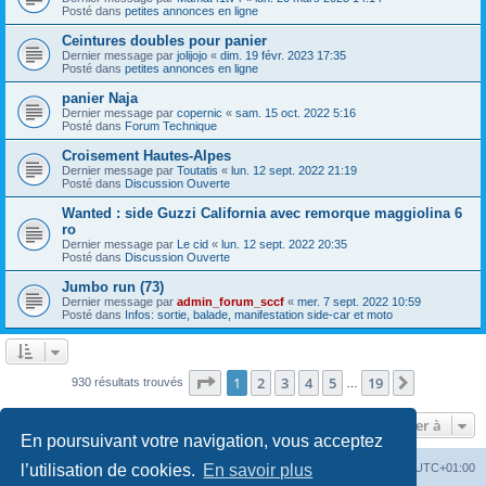
Posté dans
petites annonces en ligne
Ceintures doubles pour panier
Dernier message par
jolijojo
«
dim. 19 févr. 2023 17:35
Posté dans
petites annonces en ligne
panier Naja
Dernier message par
copernic
«
sam. 15 oct. 2022 5:16
Posté dans
Forum Technique
Croisement Hautes-Alpes
Dernier message par
Toutatis
«
lun. 12 sept. 2022 21:19
Posté dans
Discussion Ouverte
Wanted : side Guzzi California avec remorque maggiolina 6
ro
Dernier message par
Le cid
«
lun. 12 sept. 2022 20:35
Posté dans
Discussion Ouverte
Jumbo run (73)
Dernier message par
admin_forum_sccf
«
mer. 7 sept. 2022 10:59
Posté dans
Infos: sortie, balade, manifestation side-car et moto
Page
1
sur
19
1
2
3
4
5
19
Suivante
930 résultats trouvés
…
Aller à
En poursuivant votre navigation, vous acceptez
Index du forum
Heures au format
UTC+01:00
l’utilisation de cookies.
En savoir plus