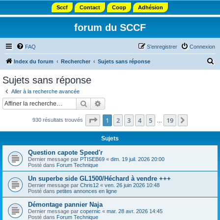
Sccf
Contact
Coop
Adhésion
forum du SCCF
FAQ
S’enregistrer
Connexion
R
Index du forum
Rechercher
Sujets sans réponse
e
Sujets sans réponse
c
Aller à la recherche avancée
h
Rechercher
Recherche avancée
e
Page
1
sur
19
1
2
3
4
5
19
Suivante
930 résultats trouvés
r
…
c
Sujets
h
Question capote Speed'r
e
Dernier message par
PTISEB69
«
dim. 19 juil. 2026 20:00
Posté dans
Forum Technique
r
Un superbe side GL1500/Héchard à vendre +++
Dernier message par
Chris12
«
ven. 26 juin 2026 10:48
Posté dans
petites annonces en ligne
Démontage pannier Naja
Dernier message par
copernic
«
mar. 28 avr. 2026 14:45
Posté dans
Forum Technique