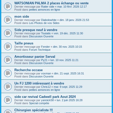
WATSONIAN PALMA 2 places échange ou vente
Dernier message par
Ratier side
«
mar. 10 févr. 2026 12:17
Posté dans
petites annonces en ligne
mon side
Dernier message par
Diabolowhite
«
dim. 18 janv. 2026 21:53
Posté dans
Les Photos de vos Sides
Side presque neuf à vendre
Dernier message par
Toutatis
«
ven. 19 déc. 2025 11:30
Posté dans
Discussion Ouverte
Taille pneus
Dernier message par
Fender
«
dim. 30 nov. 2025 10:15
Posté dans
Forum Technique
Amortisseur panier Serval
Dernier message par
Py21
«
lun. 10 nov. 2025 11:21
Posté dans
Discussion Ouverte
Recherche occase
Dernier message par
voxman
«
dim. 21 sept. 2025 16:31
Posté dans
Discussion Ouverte
Un FJ 1200 intéressant à vendre
Dernier message par
Chris12
«
mar. 9 sept. 2025 11:29
Posté dans
petites annonces en ligne
side car revival Cadwell park Aout 2024
Dernier message par
yannick58
«
lun. 2 juin 2025 16:28
Posté dans
Special compéte
Chirurgien spécialiste !!!