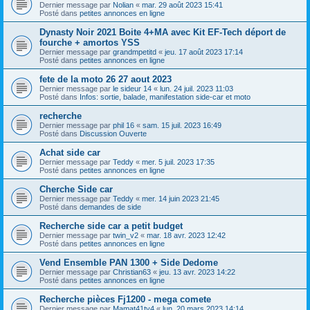
Dernier message par
Nolian
«
mar. 29 août 2023 15:41
Posté dans
petites annonces en ligne
Dynasty Noir 2021 Boite 4+MA avec Kit EF-Tech déport de
fourche + amortos YSS
Dernier message par
grandmpetitd
«
jeu. 17 août 2023 17:14
Posté dans
petites annonces en ligne
fete de la moto 26 27 aout 2023
Dernier message par
le sideur 14
«
lun. 24 juil. 2023 11:03
Posté dans
Infos: sortie, balade, manifestation side-car et moto
recherche
Dernier message par
phil 16
«
sam. 15 juil. 2023 16:49
Posté dans
Discussion Ouverte
Achat side car
Dernier message par
Teddy
«
mer. 5 juil. 2023 17:35
Posté dans
petites annonces en ligne
Cherche Side car
Dernier message par
Teddy
«
mer. 14 juin 2023 21:45
Posté dans
demandes de side
Recherche side car a petit budget
Dernier message par
twin_v2
«
mar. 18 avr. 2023 12:42
Posté dans
petites annonces en ligne
Vend Ensemble PAN 1300 + Side Dedome
Dernier message par
Christian63
«
jeu. 13 avr. 2023 14:22
Posté dans
petites annonces en ligne
Recherche pièces Fj1200 - mega comete
Dernier message par
Mamat41tv4
«
lun. 20 mars 2023 14:14