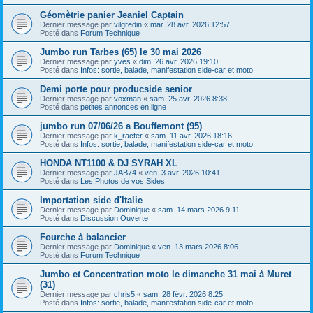
Géomètrie panier Jeaniel Captain
Dernier message par
vilgredin
«
mar. 28 avr. 2026 12:57
Posté dans
Forum Technique
Jumbo run Tarbes (65) le 30 mai 2026
Dernier message par
yves
«
dim. 26 avr. 2026 19:10
Posté dans
Infos: sortie, balade, manifestation side-car et moto
Demi porte pour producside senior
Dernier message par
voxman
«
sam. 25 avr. 2026 8:38
Posté dans
petites annonces en ligne
jumbo run 07/06/26 a Bouffemont (95)
Dernier message par
k_racter
«
sam. 11 avr. 2026 18:16
Posté dans
Infos: sortie, balade, manifestation side-car et moto
HONDA NT1100 & DJ SYRAH XL
Dernier message par
JAB74
«
ven. 3 avr. 2026 10:41
Posté dans
Les Photos de vos Sides
Importation side d'Italie
Dernier message par
Dominique
«
sam. 14 mars 2026 9:11
Posté dans
Discussion Ouverte
Fourche à balancier
Dernier message par
Dominique
«
ven. 13 mars 2026 8:06
Posté dans
Forum Technique
Jumbo et Concentration moto le dimanche 31 mai à Muret
(31)
Dernier message par
chris5
«
sam. 28 févr. 2026 8:25
Posté dans
Infos: sortie, balade, manifestation side-car et moto