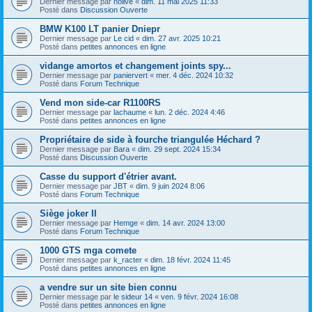
Dernier message par
nolive
«
dim. 11 mai 2025 11:33
Posté dans
Discussion Ouverte
BMW K100 LT panier Dniepr
Dernier message par
Le cid
«
dim. 27 avr. 2025 10:21
Posté dans
petites annonces en ligne
vidange amortos et changement joints spy...
Dernier message par
paniervert
«
mer. 4 déc. 2024 10:32
Posté dans
Forum Technique
Vend mon side-car R1100RS
Dernier message par
lachaume
«
lun. 2 déc. 2024 4:46
Posté dans
petites annonces en ligne
Propriétaire de side à fourche triangulée Héchard ?
Dernier message par
Bara
«
dim. 29 sept. 2024 15:34
Posté dans
Discussion Ouverte
Casse du support d'étrier avant.
Dernier message par
JBT
«
dim. 9 juin 2024 8:06
Posté dans
Forum Technique
Siège joker II
Dernier message par
Hemge
«
dim. 14 avr. 2024 13:00
Posté dans
Forum Technique
1000 GTS mga comete
Dernier message par
k_racter
«
dim. 18 févr. 2024 11:45
Posté dans
petites annonces en ligne
a vendre sur un site bien connu
Dernier message par
le sideur 14
«
ven. 9 févr. 2024 16:08
Posté dans
petites annonces en ligne