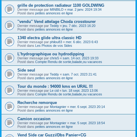
grille de protection radiateur 1100 GOLDWING
Dernier message par
MINBILO
«
mar. 2 janv. 2024 19:34
Posté dans
petites annonces en ligne
''vendu'' Vend attelage Choda crosstourer
Dernier message par
Teddy
«
jeu. 7 déc. 2023 16:20
Posté dans
petites annonces en ligne
1340 electra glide ultra classic HD
Dernier message par
philou83
«
mer. 6 déc. 2023 6:43
Posté dans
Les Photos de vos Sides
L’hydrographique ou hydrodipping
Dernier message par
chris5
«
sam. 14 oct. 2023 19:33
Posté dans
Compte Rendu de sortie,balade,ou vacances
Side seul
Dernier message par
Teddy
«
sam. 7 oct. 2023 21:41
Posté dans
petites annonces en ligne
Tour du monde : 94000 kms en URAL !!!
Dernier message par
Le cid
«
lun. 18 sept. 2023 13:06
Posté dans
Compte Rendu de sortie,balade,ou vacances
Recherche remorque
Dernier message par
Montagnier
«
mer. 6 sept. 2023 20:14
Posté dans
petites annonces en ligne
Camion occasion
Dernier message par
Montagnier
«
mar. 5 sept. 2023 18:54
Posté dans
petites annonces en ligne
Vend Side car Guzzi/Dbs Panier+CG