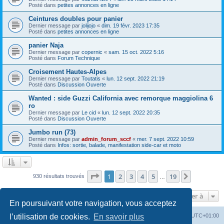
Posté dans
petites annonces en ligne
Ceintures doubles pour panier
Dernier message par
jolijojo
«
dim. 19 févr. 2023 17:35
Posté dans
petites annonces en ligne
panier Naja
Dernier message par
copernic
«
sam. 15 oct. 2022 5:16
Posté dans
Forum Technique
Croisement Hautes-Alpes
Dernier message par
Toutatis
«
lun. 12 sept. 2022 21:19
Posté dans
Discussion Ouverte
Wanted : side Guzzi California avec remorque maggiolina 6
ro
Dernier message par
Le cid
«
lun. 12 sept. 2022 20:35
Posté dans
Discussion Ouverte
Jumbo run (73)
Dernier message par
admin_forum_sccf
«
mer. 7 sept. 2022 10:59
Posté dans
Infos: sortie, balade, manifestation side-car et moto
Page
1
sur
19
1
2
3
4
5
19
Suivante
930 résultats trouvés
…
Aller à
En poursuivant votre navigation, vous acceptez
Index du forum
Heures au format
UTC+01:00
l’utilisation de cookies.
En savoir plus