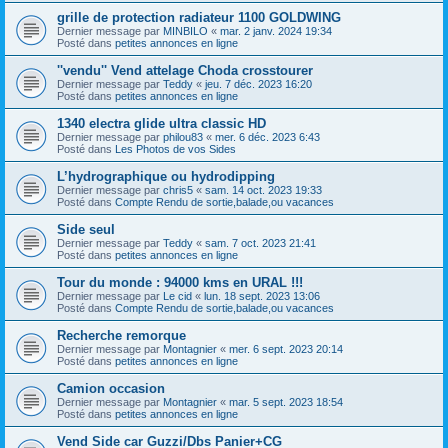
grille de protection radiateur 1100 GOLDWING
Dernier message par
MINBILO
«
mar. 2 janv. 2024 19:34
Posté dans
petites annonces en ligne
''vendu'' Vend attelage Choda crosstourer
Dernier message par
Teddy
«
jeu. 7 déc. 2023 16:20
Posté dans
petites annonces en ligne
1340 electra glide ultra classic HD
Dernier message par
philou83
«
mer. 6 déc. 2023 6:43
Posté dans
Les Photos de vos Sides
L’hydrographique ou hydrodipping
Dernier message par
chris5
«
sam. 14 oct. 2023 19:33
Posté dans
Compte Rendu de sortie,balade,ou vacances
Side seul
Dernier message par
Teddy
«
sam. 7 oct. 2023 21:41
Posté dans
petites annonces en ligne
Tour du monde : 94000 kms en URAL !!!
Dernier message par
Le cid
«
lun. 18 sept. 2023 13:06
Posté dans
Compte Rendu de sortie,balade,ou vacances
Recherche remorque
Dernier message par
Montagnier
«
mer. 6 sept. 2023 20:14
Posté dans
petites annonces en ligne
Camion occasion
Dernier message par
Montagnier
«
mar. 5 sept. 2023 18:54
Posté dans
petites annonces en ligne
Vend Side car Guzzi/Dbs Panier+CG