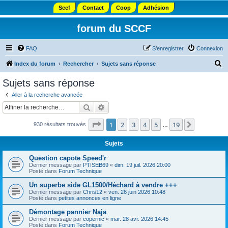
Sccf
Contact
Coop
Adhésion
forum du SCCF
FAQ
S’enregistrer
Connexion
R
Index du forum
Rechercher
Sujets sans réponse
e
Sujets sans réponse
c
Aller à la recherche avancée
h
Rechercher
Recherche avancée
e
Page
1
sur
19
1
2
3
4
5
19
Suivante
930 résultats trouvés
r
…
c
Sujets
h
Question capote Speed'r
e
Dernier message par
PTISEB69
«
dim. 19 juil. 2026 20:00
Posté dans
Forum Technique
r
Un superbe side GL1500/Héchard à vendre +++
Dernier message par
Chris12
«
ven. 26 juin 2026 10:48
Posté dans
petites annonces en ligne
Démontage pannier Naja
Dernier message par
copernic
«
mar. 28 avr. 2026 14:45
Posté dans
Forum Technique