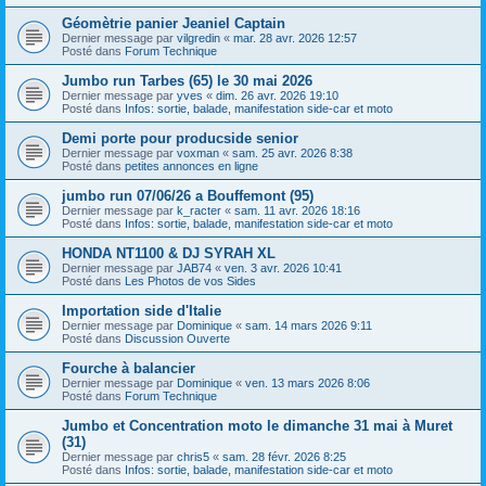
Géomètrie panier Jeaniel Captain
Dernier message par
vilgredin
«
mar. 28 avr. 2026 12:57
Posté dans
Forum Technique
Jumbo run Tarbes (65) le 30 mai 2026
Dernier message par
yves
«
dim. 26 avr. 2026 19:10
Posté dans
Infos: sortie, balade, manifestation side-car et moto
Demi porte pour producside senior
Dernier message par
voxman
«
sam. 25 avr. 2026 8:38
Posté dans
petites annonces en ligne
jumbo run 07/06/26 a Bouffemont (95)
Dernier message par
k_racter
«
sam. 11 avr. 2026 18:16
Posté dans
Infos: sortie, balade, manifestation side-car et moto
HONDA NT1100 & DJ SYRAH XL
Dernier message par
JAB74
«
ven. 3 avr. 2026 10:41
Posté dans
Les Photos de vos Sides
Importation side d'Italie
Dernier message par
Dominique
«
sam. 14 mars 2026 9:11
Posté dans
Discussion Ouverte
Fourche à balancier
Dernier message par
Dominique
«
ven. 13 mars 2026 8:06
Posté dans
Forum Technique
Jumbo et Concentration moto le dimanche 31 mai à Muret
(31)
Dernier message par
chris5
«
sam. 28 févr. 2026 8:25
Posté dans
Infos: sortie, balade, manifestation side-car et moto