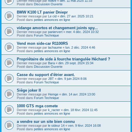
Dernier message par
nolive
«
dim. 11 mai 2025 11:33
Posté dans
Discussion Ouverte
BMW K100 LT panier Dniepr
Dernier message par
Le cid
«
dim. 27 avr. 2025 10:21
Posté dans
petites annonces en ligne
vidange amortos et changement joints spy...
Dernier message par
paniervert
«
mer. 4 déc. 2024 10:32
Posté dans
Forum Technique
Vend mon side-car R1100RS
Dernier message par
lachaume
«
lun. 2 déc. 2024 4:46
Posté dans
petites annonces en ligne
Propriétaire de side à fourche triangulée Héchard ?
Dernier message par
Bara
«
dim. 29 sept. 2024 15:34
Posté dans
Discussion Ouverte
Casse du support d'étrier avant.
Dernier message par
JBT
«
dim. 9 juin 2024 8:06
Posté dans
Forum Technique
Siège joker II
Dernier message par
Hemge
«
dim. 14 avr. 2024 13:00
Posté dans
Forum Technique
1000 GTS mga comete
Dernier message par
k_racter
«
dim. 18 févr. 2024 11:45
Posté dans
petites annonces en ligne
a vendre sur un site bien connu
Dernier message par
le sideur 14
«
ven. 9 févr. 2024 16:08
Posté dans
petites annonces en ligne