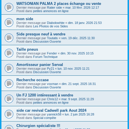
WATSONIAN PALMA 2 places échange ou vente
Dernier message par
Ratier side
«
mar. 10 févr. 2026 12:17
Posté dans
petites annonces en ligne
mon side
Dernier message par
Diabolowhite
«
dim. 18 janv. 2026 21:53
Posté dans
Les Photos de vos Sides
Side presque neuf à vendre
Dernier message par
Toutatis
«
ven. 19 déc. 2025 11:30
Posté dans
Discussion Ouverte
Taille pneus
Dernier message par
Fender
«
dim. 30 nov. 2025 10:15
Posté dans
Forum Technique
Amortisseur panier Serval
Dernier message par
Py21
«
lun. 10 nov. 2025 11:21
Posté dans
Discussion Ouverte
Recherche occase
Dernier message par
voxman
«
dim. 21 sept. 2025 16:31
Posté dans
Discussion Ouverte
Un FJ 1200 intéressant à vendre
Dernier message par
Chris12
«
mar. 9 sept. 2025 11:29
Posté dans
petites annonces en ligne
side car revival Cadwell park Aout 2024
Dernier message par
yannick58
«
lun. 2 juin 2025 16:28
Posté dans
Special compéte
Chirurgien spécialiste !!!