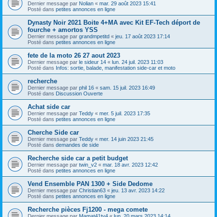
Dernier message par
Nolian
«
mar. 29 août 2023 15:41
Posté dans
petites annonces en ligne
Dynasty Noir 2021 Boite 4+MA avec Kit EF-Tech déport de
fourche + amortos YSS
Dernier message par
grandmpetitd
«
jeu. 17 août 2023 17:14
Posté dans
petites annonces en ligne
fete de la moto 26 27 aout 2023
Dernier message par
le sideur 14
«
lun. 24 juil. 2023 11:03
Posté dans
Infos: sortie, balade, manifestation side-car et moto
recherche
Dernier message par
phil 16
«
sam. 15 juil. 2023 16:49
Posté dans
Discussion Ouverte
Achat side car
Dernier message par
Teddy
«
mer. 5 juil. 2023 17:35
Posté dans
petites annonces en ligne
Cherche Side car
Dernier message par
Teddy
«
mer. 14 juin 2023 21:45
Posté dans
demandes de side
Recherche side car a petit budget
Dernier message par
twin_v2
«
mar. 18 avr. 2023 12:42
Posté dans
petites annonces en ligne
Vend Ensemble PAN 1300 + Side Dedome
Dernier message par
Christian63
«
jeu. 13 avr. 2023 14:22
Posté dans
petites annonces en ligne
Recherche pièces Fj1200 - mega comete
Dernier message par
Mamat41tv4
«
lun. 20 mars 2023 14:14