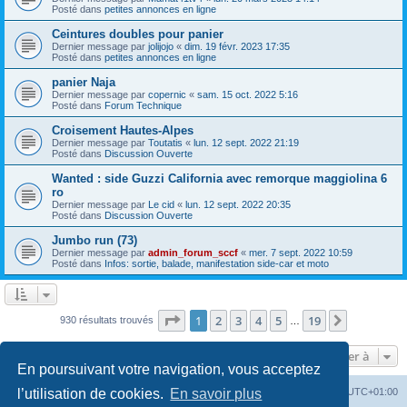
Posté dans
petites annonces en ligne
Ceintures doubles pour panier
Dernier message par
jolijojo
«
dim. 19 févr. 2023 17:35
Posté dans
petites annonces en ligne
panier Naja
Dernier message par
copernic
«
sam. 15 oct. 2022 5:16
Posté dans
Forum Technique
Croisement Hautes-Alpes
Dernier message par
Toutatis
«
lun. 12 sept. 2022 21:19
Posté dans
Discussion Ouverte
Wanted : side Guzzi California avec remorque maggiolina 6
ro
Dernier message par
Le cid
«
lun. 12 sept. 2022 20:35
Posté dans
Discussion Ouverte
Jumbo run (73)
Dernier message par
admin_forum_sccf
«
mer. 7 sept. 2022 10:59
Posté dans
Infos: sortie, balade, manifestation side-car et moto
Page
1
sur
19
1
2
3
4
5
19
Suivante
930 résultats trouvés
…
Aller à
En poursuivant votre navigation, vous acceptez
Index du forum
Heures au format
UTC+01:00
l’utilisation de cookies.
En savoir plus