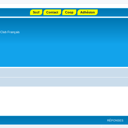
Sccf
Contact
Coop
Adhésion
 Club Français
RÉPONSES