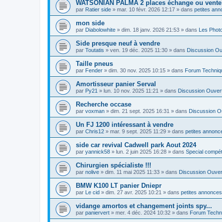
WATSONIAN PALMA 2 places échange ou vente
par
Ratier side
»
mar. 10 févr. 2026 12:17
» dans
petites ann
mon side
par
Diabolowhite
»
dim. 18 janv. 2026 21:53
» dans
Les Phot
Side presque neuf à vendre
par
Toutatis
»
ven. 19 déc. 2025 11:30
» dans
Discussion Ou
Taille pneus
par
Fender
»
dim. 30 nov. 2025 10:15
» dans
Forum Techniq
Amortisseur panier Serval
par
Py21
»
lun. 10 nov. 2025 11:21
» dans
Discussion Ouver
Recherche occase
par
voxman
»
dim. 21 sept. 2025 16:31
» dans
Discussion O
Un FJ 1200 intéressant à vendre
par
Chris12
»
mar. 9 sept. 2025 11:29
» dans
petites annonce
side car revival Cadwell park Aout 2024
par
yannick58
»
lun. 2 juin 2025 16:28
» dans
Special compé
Chirurgien spécialiste !!!
par
nolive
»
dim. 11 mai 2025 11:33
» dans
Discussion Ouver
BMW K100 LT panier Dniepr
par
Le cid
»
dim. 27 avr. 2025 10:21
» dans
petites annonces
vidange amortos et changement joints spy...
par
paniervert
»
mer. 4 déc. 2024 10:32
» dans
Forum Techn