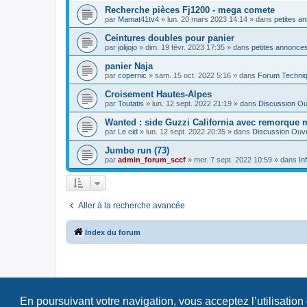
Recherche pièces Fj1200 - mega comete
par
Mamat41tv4
»
lun. 20 mars 2023 14:14
» dans
petites a
Ceintures doubles pour panier
par
jolijojo
»
dim. 19 févr. 2023 17:35
» dans
petites annonces
panier Naja
par
copernic
»
sam. 15 oct. 2022 5:16
» dans
Forum Techni
Croisement Hautes-Alpes
par
Toutatis
»
lun. 12 sept. 2022 21:19
» dans
Discussion Ou
Wanted : side Guzzi California avec remorque 
par
Le cid
»
lun. 12 sept. 2022 20:35
» dans
Discussion Ouv
Jumbo run (73)
par
admin_forum_sccf
»
mer. 7 sept. 2022 10:59
» dans
In
Aller à la recherche avancée
Index du forum
En poursuivant votre navigation, vous acceptez l’utilisation