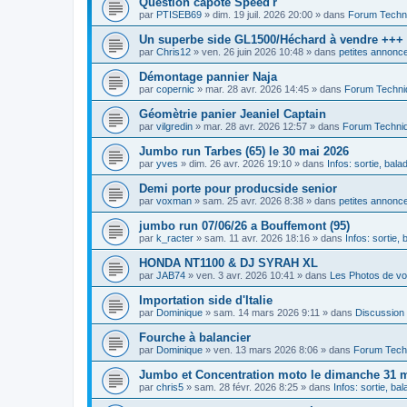
Question capote Speed'r
par
PTISEB69
»
dim. 19 juil. 2026 20:00
» dans
Forum Techn
Un superbe side GL1500/Héchard à vendre +++
par
Chris12
»
ven. 26 juin 2026 10:48
» dans
petites annonce
Démontage pannier Naja
par
copernic
»
mar. 28 avr. 2026 14:45
» dans
Forum Techni
Géomètrie panier Jeaniel Captain
par
vilgredin
»
mar. 28 avr. 2026 12:57
» dans
Forum Techni
Jumbo run Tarbes (65) le 30 mai 2026
par
yves
»
dim. 26 avr. 2026 19:10
» dans
Infos: sortie, bal
Demi porte pour producside senior
par
voxman
»
sam. 25 avr. 2026 8:38
» dans
petites annonce
jumbo run 07/06/26 a Bouffemont (95)
par
k_racter
»
sam. 11 avr. 2026 18:16
» dans
Infos: sortie,
HONDA NT1100 & DJ SYRAH XL
par
JAB74
»
ven. 3 avr. 2026 10:41
» dans
Les Photos de vo
Importation side d'Italie
par
Dominique
»
sam. 14 mars 2026 9:11
» dans
Discussion
Fourche à balancier
par
Dominique
»
ven. 13 mars 2026 8:06
» dans
Forum Tech
Jumbo et Concentration moto le dimanche 31 ma
par
chris5
»
sam. 28 févr. 2026 8:25
» dans
Infos: sortie, ba