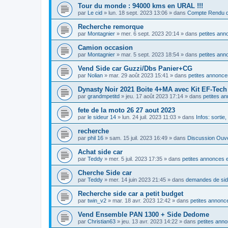
Tour du monde : 94000 kms en URAL !!!
par
Le cid
»
lun. 18 sept. 2023 13:06
» dans
Compte Rendu d
Recherche remorque
par
Montagnier
»
mer. 6 sept. 2023 20:14
» dans
petites ann
Camion occasion
par
Montagnier
»
mar. 5 sept. 2023 18:54
» dans
petites ann
Vend Side car Guzzi/Dbs Panier+CG
par
Nolian
»
mar. 29 août 2023 15:41
» dans
petites annonce
Dynasty Noir 2021 Boite 4+MA avec Kit EF-Tec
par
grandmpetitd
»
jeu. 17 août 2023 17:14
» dans
petites a
fete de la moto 26 27 aout 2023
par
le sideur 14
»
lun. 24 juil. 2023 11:03
» dans
Infos: sortie
recherche
par
phil 16
»
sam. 15 juil. 2023 16:49
» dans
Discussion Ouv
Achat side car
par
Teddy
»
mer. 5 juil. 2023 17:35
» dans
petites annonces e
Cherche Side car
par
Teddy
»
mer. 14 juin 2023 21:45
» dans
demandes de si
Recherche side car a petit budget
par
twin_v2
»
mar. 18 avr. 2023 12:42
» dans
petites annonce
Vend Ensemble PAN 1300 + Side Dedome
par
Christian63
»
jeu. 13 avr. 2023 14:22
» dans
petites anno