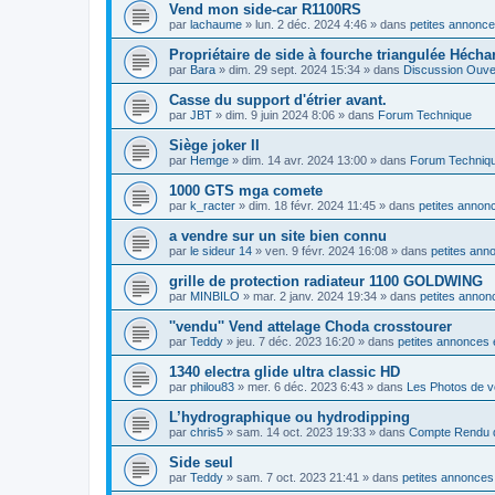
Vend mon side-car R1100RS
par
lachaume
»
lun. 2 déc. 2024 4:46
» dans
petites annonce
Propriétaire de side à fourche triangulée Hécha
par
Bara
»
dim. 29 sept. 2024 15:34
» dans
Discussion Ouve
Casse du support d'étrier avant.
par
JBT
»
dim. 9 juin 2024 8:06
» dans
Forum Technique
Siège joker II
par
Hemge
»
dim. 14 avr. 2024 13:00
» dans
Forum Techniq
1000 GTS mga comete
par
k_racter
»
dim. 18 févr. 2024 11:45
» dans
petites annonc
a vendre sur un site bien connu
par
le sideur 14
»
ven. 9 févr. 2024 16:08
» dans
petites ann
grille de protection radiateur 1100 GOLDWING
par
MINBILO
»
mar. 2 janv. 2024 19:34
» dans
petites annon
''vendu'' Vend attelage Choda crosstourer
par
Teddy
»
jeu. 7 déc. 2023 16:20
» dans
petites annonces 
1340 electra glide ultra classic HD
par
philou83
»
mer. 6 déc. 2023 6:43
» dans
Les Photos de v
L’hydrographique ou hydrodipping
par
chris5
»
sam. 14 oct. 2023 19:33
» dans
Compte Rendu d
Side seul
par
Teddy
»
sam. 7 oct. 2023 21:41
» dans
petites annonces 