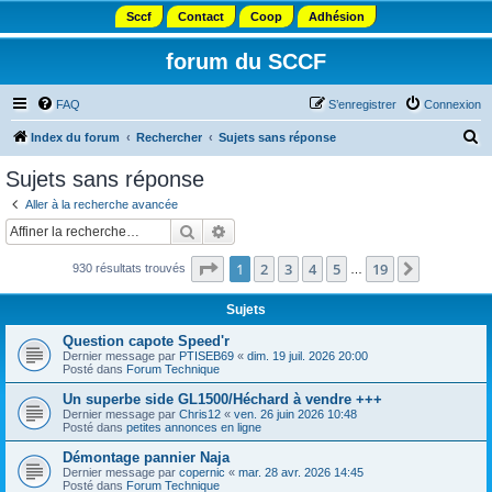
Sccf
Contact
Coop
Adhésion
forum du SCCF
FAQ
S’enregistrer
Connexion
R
Index du forum
Rechercher
Sujets sans réponse
e
Sujets sans réponse
c
Aller à la recherche avancée
h
Rechercher
Recherche avancée
e
Page
1
sur
19
1
2
3
4
5
19
Suivante
930 résultats trouvés
r
…
c
Sujets
h
Question capote Speed'r
e
Dernier message par
PTISEB69
«
dim. 19 juil. 2026 20:00
Posté dans
Forum Technique
r
Un superbe side GL1500/Héchard à vendre +++
Dernier message par
Chris12
«
ven. 26 juin 2026 10:48
Posté dans
petites annonces en ligne
Démontage pannier Naja
Dernier message par
copernic
«
mar. 28 avr. 2026 14:45
Posté dans
Forum Technique