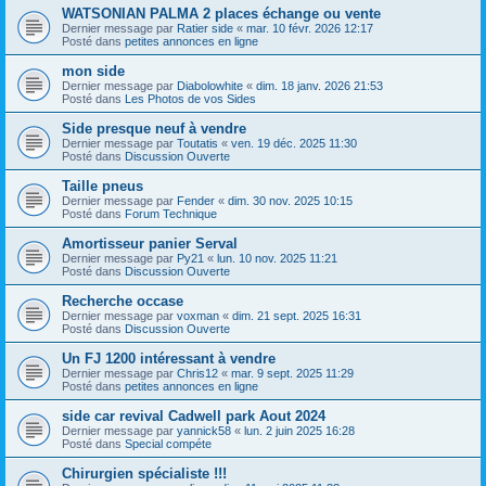
WATSONIAN PALMA 2 places échange ou vente
Dernier message par
Ratier side
«
mar. 10 févr. 2026 12:17
Posté dans
petites annonces en ligne
mon side
Dernier message par
Diabolowhite
«
dim. 18 janv. 2026 21:53
Posté dans
Les Photos de vos Sides
Side presque neuf à vendre
Dernier message par
Toutatis
«
ven. 19 déc. 2025 11:30
Posté dans
Discussion Ouverte
Taille pneus
Dernier message par
Fender
«
dim. 30 nov. 2025 10:15
Posté dans
Forum Technique
Amortisseur panier Serval
Dernier message par
Py21
«
lun. 10 nov. 2025 11:21
Posté dans
Discussion Ouverte
Recherche occase
Dernier message par
voxman
«
dim. 21 sept. 2025 16:31
Posté dans
Discussion Ouverte
Un FJ 1200 intéressant à vendre
Dernier message par
Chris12
«
mar. 9 sept. 2025 11:29
Posté dans
petites annonces en ligne
side car revival Cadwell park Aout 2024
Dernier message par
yannick58
«
lun. 2 juin 2025 16:28
Posté dans
Special compéte
Chirurgien spécialiste !!!