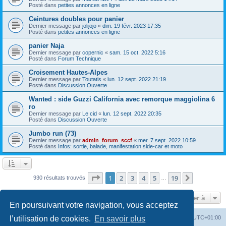
Posté dans
petites annonces en ligne
Ceintures doubles pour panier
Dernier message par
jolijojo
«
dim. 19 févr. 2023 17:35
Posté dans
petites annonces en ligne
panier Naja
Dernier message par
copernic
«
sam. 15 oct. 2022 5:16
Posté dans
Forum Technique
Croisement Hautes-Alpes
Dernier message par
Toutatis
«
lun. 12 sept. 2022 21:19
Posté dans
Discussion Ouverte
Wanted : side Guzzi California avec remorque maggiolina 6
ro
Dernier message par
Le cid
«
lun. 12 sept. 2022 20:35
Posté dans
Discussion Ouverte
Jumbo run (73)
Dernier message par
admin_forum_sccf
«
mer. 7 sept. 2022 10:59
Posté dans
Infos: sortie, balade, manifestation side-car et moto
Page
1
sur
19
1
2
3
4
5
19
Suivante
930 résultats trouvés
…
Aller à
En poursuivant votre navigation, vous acceptez
Index du forum
Heures au format
UTC+01:00
l’utilisation de cookies.
En savoir plus