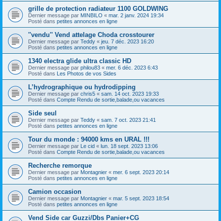
grille de protection radiateur 1100 GOLDWING
Dernier message par
MINBILO
«
mar. 2 janv. 2024 19:34
Posté dans
petites annonces en ligne
''vendu'' Vend attelage Choda crosstourer
Dernier message par
Teddy
«
jeu. 7 déc. 2023 16:20
Posté dans
petites annonces en ligne
1340 electra glide ultra classic HD
Dernier message par
philou83
«
mer. 6 déc. 2023 6:43
Posté dans
Les Photos de vos Sides
L’hydrographique ou hydrodipping
Dernier message par
chris5
«
sam. 14 oct. 2023 19:33
Posté dans
Compte Rendu de sortie,balade,ou vacances
Side seul
Dernier message par
Teddy
«
sam. 7 oct. 2023 21:41
Posté dans
petites annonces en ligne
Tour du monde : 94000 kms en URAL !!!
Dernier message par
Le cid
«
lun. 18 sept. 2023 13:06
Posté dans
Compte Rendu de sortie,balade,ou vacances
Recherche remorque
Dernier message par
Montagnier
«
mer. 6 sept. 2023 20:14
Posté dans
petites annonces en ligne
Camion occasion
Dernier message par
Montagnier
«
mar. 5 sept. 2023 18:54
Posté dans
petites annonces en ligne
Vend Side car Guzzi/Dbs Panier+CG