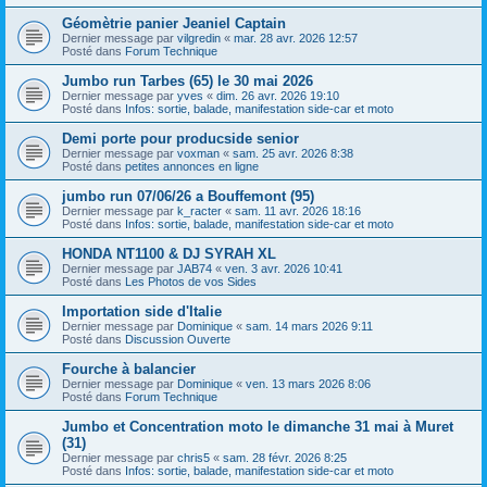
Géomètrie panier Jeaniel Captain
Dernier message par
vilgredin
«
mar. 28 avr. 2026 12:57
Posté dans
Forum Technique
Jumbo run Tarbes (65) le 30 mai 2026
Dernier message par
yves
«
dim. 26 avr. 2026 19:10
Posté dans
Infos: sortie, balade, manifestation side-car et moto
Demi porte pour producside senior
Dernier message par
voxman
«
sam. 25 avr. 2026 8:38
Posté dans
petites annonces en ligne
jumbo run 07/06/26 a Bouffemont (95)
Dernier message par
k_racter
«
sam. 11 avr. 2026 18:16
Posté dans
Infos: sortie, balade, manifestation side-car et moto
HONDA NT1100 & DJ SYRAH XL
Dernier message par
JAB74
«
ven. 3 avr. 2026 10:41
Posté dans
Les Photos de vos Sides
Importation side d'Italie
Dernier message par
Dominique
«
sam. 14 mars 2026 9:11
Posté dans
Discussion Ouverte
Fourche à balancier
Dernier message par
Dominique
«
ven. 13 mars 2026 8:06
Posté dans
Forum Technique
Jumbo et Concentration moto le dimanche 31 mai à Muret
(31)
Dernier message par
chris5
«
sam. 28 févr. 2026 8:25
Posté dans
Infos: sortie, balade, manifestation side-car et moto