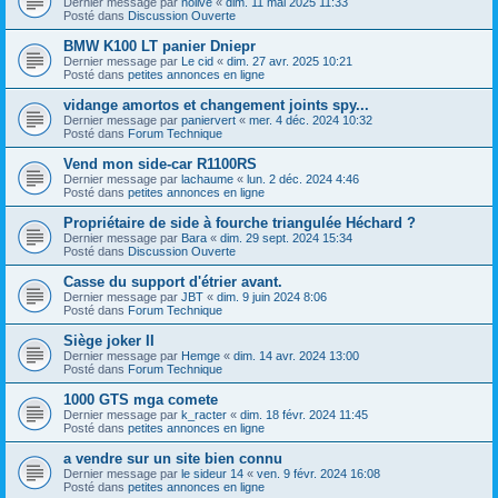
Dernier message par
nolive
«
dim. 11 mai 2025 11:33
Posté dans
Discussion Ouverte
BMW K100 LT panier Dniepr
Dernier message par
Le cid
«
dim. 27 avr. 2025 10:21
Posté dans
petites annonces en ligne
vidange amortos et changement joints spy...
Dernier message par
paniervert
«
mer. 4 déc. 2024 10:32
Posté dans
Forum Technique
Vend mon side-car R1100RS
Dernier message par
lachaume
«
lun. 2 déc. 2024 4:46
Posté dans
petites annonces en ligne
Propriétaire de side à fourche triangulée Héchard ?
Dernier message par
Bara
«
dim. 29 sept. 2024 15:34
Posté dans
Discussion Ouverte
Casse du support d'étrier avant.
Dernier message par
JBT
«
dim. 9 juin 2024 8:06
Posté dans
Forum Technique
Siège joker II
Dernier message par
Hemge
«
dim. 14 avr. 2024 13:00
Posté dans
Forum Technique
1000 GTS mga comete
Dernier message par
k_racter
«
dim. 18 févr. 2024 11:45
Posté dans
petites annonces en ligne
a vendre sur un site bien connu
Dernier message par
le sideur 14
«
ven. 9 févr. 2024 16:08
Posté dans
petites annonces en ligne