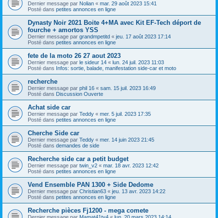
Dernier message par
Nolian
«
mar. 29 août 2023 15:41
Posté dans
petites annonces en ligne
Dynasty Noir 2021 Boite 4+MA avec Kit EF-Tech déport de
fourche + amortos YSS
Dernier message par
grandmpetitd
«
jeu. 17 août 2023 17:14
Posté dans
petites annonces en ligne
fete de la moto 26 27 aout 2023
Dernier message par
le sideur 14
«
lun. 24 juil. 2023 11:03
Posté dans
Infos: sortie, balade, manifestation side-car et moto
recherche
Dernier message par
phil 16
«
sam. 15 juil. 2023 16:49
Posté dans
Discussion Ouverte
Achat side car
Dernier message par
Teddy
«
mer. 5 juil. 2023 17:35
Posté dans
petites annonces en ligne
Cherche Side car
Dernier message par
Teddy
«
mer. 14 juin 2023 21:45
Posté dans
demandes de side
Recherche side car a petit budget
Dernier message par
twin_v2
«
mar. 18 avr. 2023 12:42
Posté dans
petites annonces en ligne
Vend Ensemble PAN 1300 + Side Dedome
Dernier message par
Christian63
«
jeu. 13 avr. 2023 14:22
Posté dans
petites annonces en ligne
Recherche pièces Fj1200 - mega comete
Dernier message par
Mamat41tv4
«
lun. 20 mars 2023 14:14