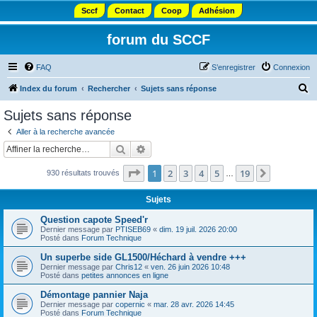
Sccf
Contact
Coop
Adhésion
forum du SCCF
FAQ
S’enregistrer
Connexion
R
Index du forum
Rechercher
Sujets sans réponse
e
Sujets sans réponse
c
Aller à la recherche avancée
h
Rechercher
Recherche avancée
e
Page
1
sur
19
1
2
3
4
5
19
Suivante
930 résultats trouvés
r
…
c
Sujets
h
Question capote Speed'r
e
Dernier message par
PTISEB69
«
dim. 19 juil. 2026 20:00
Posté dans
Forum Technique
r
Un superbe side GL1500/Héchard à vendre +++
Dernier message par
Chris12
«
ven. 26 juin 2026 10:48
Posté dans
petites annonces en ligne
Démontage pannier Naja
Dernier message par
copernic
«
mar. 28 avr. 2026 14:45
Posté dans
Forum Technique