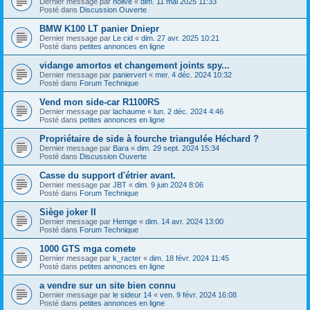
Dernier message par
nolive
«
dim. 11 mai 2025 11:33
Posté dans
Discussion Ouverte
BMW K100 LT panier Dniepr
Dernier message par
Le cid
«
dim. 27 avr. 2025 10:21
Posté dans
petites annonces en ligne
vidange amortos et changement joints spy...
Dernier message par
paniervert
«
mer. 4 déc. 2024 10:32
Posté dans
Forum Technique
Vend mon side-car R1100RS
Dernier message par
lachaume
«
lun. 2 déc. 2024 4:46
Posté dans
petites annonces en ligne
Propriétaire de side à fourche triangulée Héchard ?
Dernier message par
Bara
«
dim. 29 sept. 2024 15:34
Posté dans
Discussion Ouverte
Casse du support d'étrier avant.
Dernier message par
JBT
«
dim. 9 juin 2024 8:06
Posté dans
Forum Technique
Siège joker II
Dernier message par
Hemge
«
dim. 14 avr. 2024 13:00
Posté dans
Forum Technique
1000 GTS mga comete
Dernier message par
k_racter
«
dim. 18 févr. 2024 11:45
Posté dans
petites annonces en ligne
a vendre sur un site bien connu
Dernier message par
le sideur 14
«
ven. 9 févr. 2024 16:08
Posté dans
petites annonces en ligne