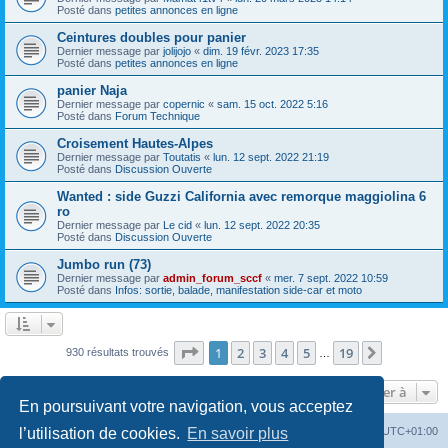
Posté dans
petites annonces en ligne
Ceintures doubles pour panier
Dernier message par
jolijojo
«
dim. 19 févr. 2023 17:35
Posté dans
petites annonces en ligne
panier Naja
Dernier message par
copernic
«
sam. 15 oct. 2022 5:16
Posté dans
Forum Technique
Croisement Hautes-Alpes
Dernier message par
Toutatis
«
lun. 12 sept. 2022 21:19
Posté dans
Discussion Ouverte
Wanted : side Guzzi California avec remorque maggiolina 6
ro
Dernier message par
Le cid
«
lun. 12 sept. 2022 20:35
Posté dans
Discussion Ouverte
Jumbo run (73)
Dernier message par
admin_forum_sccf
«
mer. 7 sept. 2022 10:59
Posté dans
Infos: sortie, balade, manifestation side-car et moto
Page
1
sur
19
1
2
3
4
5
19
Suivante
930 résultats trouvés
…
Aller à
En poursuivant votre navigation, vous acceptez
Index du forum
Heures au format
UTC+01:00
l’utilisation de cookies.
En savoir plus