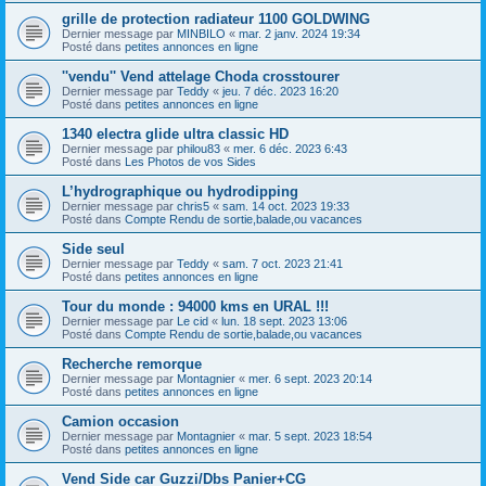
grille de protection radiateur 1100 GOLDWING
Dernier message par
MINBILO
«
mar. 2 janv. 2024 19:34
Posté dans
petites annonces en ligne
''vendu'' Vend attelage Choda crosstourer
Dernier message par
Teddy
«
jeu. 7 déc. 2023 16:20
Posté dans
petites annonces en ligne
1340 electra glide ultra classic HD
Dernier message par
philou83
«
mer. 6 déc. 2023 6:43
Posté dans
Les Photos de vos Sides
L’hydrographique ou hydrodipping
Dernier message par
chris5
«
sam. 14 oct. 2023 19:33
Posté dans
Compte Rendu de sortie,balade,ou vacances
Side seul
Dernier message par
Teddy
«
sam. 7 oct. 2023 21:41
Posté dans
petites annonces en ligne
Tour du monde : 94000 kms en URAL !!!
Dernier message par
Le cid
«
lun. 18 sept. 2023 13:06
Posté dans
Compte Rendu de sortie,balade,ou vacances
Recherche remorque
Dernier message par
Montagnier
«
mer. 6 sept. 2023 20:14
Posté dans
petites annonces en ligne
Camion occasion
Dernier message par
Montagnier
«
mar. 5 sept. 2023 18:54
Posté dans
petites annonces en ligne
Vend Side car Guzzi/Dbs Panier+CG