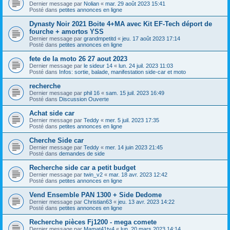
Dernier message par
Nolian
«
mar. 29 août 2023 15:41
Posté dans
petites annonces en ligne
Dynasty Noir 2021 Boite 4+MA avec Kit EF-Tech déport de
fourche + amortos YSS
Dernier message par
grandmpetitd
«
jeu. 17 août 2023 17:14
Posté dans
petites annonces en ligne
fete de la moto 26 27 aout 2023
Dernier message par
le sideur 14
«
lun. 24 juil. 2023 11:03
Posté dans
Infos: sortie, balade, manifestation side-car et moto
recherche
Dernier message par
phil 16
«
sam. 15 juil. 2023 16:49
Posté dans
Discussion Ouverte
Achat side car
Dernier message par
Teddy
«
mer. 5 juil. 2023 17:35
Posté dans
petites annonces en ligne
Cherche Side car
Dernier message par
Teddy
«
mer. 14 juin 2023 21:45
Posté dans
demandes de side
Recherche side car a petit budget
Dernier message par
twin_v2
«
mar. 18 avr. 2023 12:42
Posté dans
petites annonces en ligne
Vend Ensemble PAN 1300 + Side Dedome
Dernier message par
Christian63
«
jeu. 13 avr. 2023 14:22
Posté dans
petites annonces en ligne
Recherche pièces Fj1200 - mega comete
Dernier message par
Mamat41tv4
«
lun. 20 mars 2023 14:14