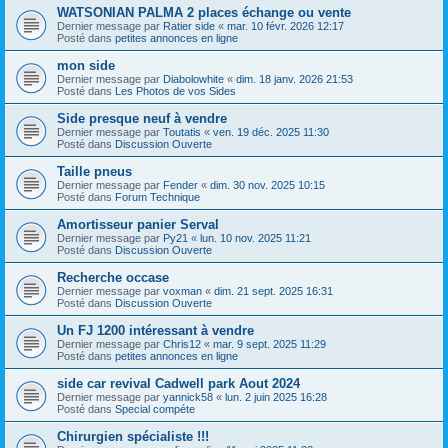
WATSONIAN PALMA 2 places échange ou vente
Dernier message par
Ratier side
«
mar. 10 févr. 2026 12:17
Posté dans
petites annonces en ligne
mon side
Dernier message par
Diabolowhite
«
dim. 18 janv. 2026 21:53
Posté dans
Les Photos de vos Sides
Side presque neuf à vendre
Dernier message par
Toutatis
«
ven. 19 déc. 2025 11:30
Posté dans
Discussion Ouverte
Taille pneus
Dernier message par
Fender
«
dim. 30 nov. 2025 10:15
Posté dans
Forum Technique
Amortisseur panier Serval
Dernier message par
Py21
«
lun. 10 nov. 2025 11:21
Posté dans
Discussion Ouverte
Recherche occase
Dernier message par
voxman
«
dim. 21 sept. 2025 16:31
Posté dans
Discussion Ouverte
Un FJ 1200 intéressant à vendre
Dernier message par
Chris12
«
mar. 9 sept. 2025 11:29
Posté dans
petites annonces en ligne
side car revival Cadwell park Aout 2024
Dernier message par
yannick58
«
lun. 2 juin 2025 16:28
Posté dans
Special compéte
Chirurgien spécialiste !!!