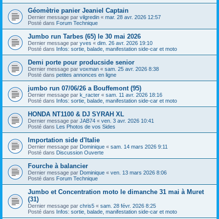
Géomètrie panier Jeaniel Captain
Dernier message par
vilgredin
«
mar. 28 avr. 2026 12:57
Posté dans
Forum Technique
Jumbo run Tarbes (65) le 30 mai 2026
Dernier message par
yves
«
dim. 26 avr. 2026 19:10
Posté dans
Infos: sortie, balade, manifestation side-car et moto
Demi porte pour producside senior
Dernier message par
voxman
«
sam. 25 avr. 2026 8:38
Posté dans
petites annonces en ligne
jumbo run 07/06/26 a Bouffemont (95)
Dernier message par
k_racter
«
sam. 11 avr. 2026 18:16
Posté dans
Infos: sortie, balade, manifestation side-car et moto
HONDA NT1100 & DJ SYRAH XL
Dernier message par
JAB74
«
ven. 3 avr. 2026 10:41
Posté dans
Les Photos de vos Sides
Importation side d'Italie
Dernier message par
Dominique
«
sam. 14 mars 2026 9:11
Posté dans
Discussion Ouverte
Fourche à balancier
Dernier message par
Dominique
«
ven. 13 mars 2026 8:06
Posté dans
Forum Technique
Jumbo et Concentration moto le dimanche 31 mai à Muret
(31)
Dernier message par
chris5
«
sam. 28 févr. 2026 8:25
Posté dans
Infos: sortie, balade, manifestation side-car et moto