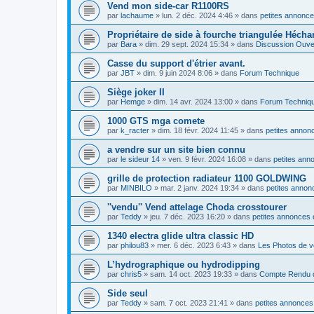
Vend mon side-car R1100RS
par
lachaume
»
lun. 2 déc. 2024 4:46
» dans
petites annonce
Propriétaire de side à fourche triangulée Hécha
par
Bara
»
dim. 29 sept. 2024 15:34
» dans
Discussion Ouve
Casse du support d'étrier avant.
par
JBT
»
dim. 9 juin 2024 8:06
» dans
Forum Technique
Siège joker II
par
Hemge
»
dim. 14 avr. 2024 13:00
» dans
Forum Techniq
1000 GTS mga comete
par
k_racter
»
dim. 18 févr. 2024 11:45
» dans
petites annonc
a vendre sur un site bien connu
par
le sideur 14
»
ven. 9 févr. 2024 16:08
» dans
petites ann
grille de protection radiateur 1100 GOLDWING
par
MINBILO
»
mar. 2 janv. 2024 19:34
» dans
petites annon
''vendu'' Vend attelage Choda crosstourer
par
Teddy
»
jeu. 7 déc. 2023 16:20
» dans
petites annonces 
1340 electra glide ultra classic HD
par
philou83
»
mer. 6 déc. 2023 6:43
» dans
Les Photos de v
L’hydrographique ou hydrodipping
par
chris5
»
sam. 14 oct. 2023 19:33
» dans
Compte Rendu d
Side seul
par
Teddy
»
sam. 7 oct. 2023 21:41
» dans
petites annonces 