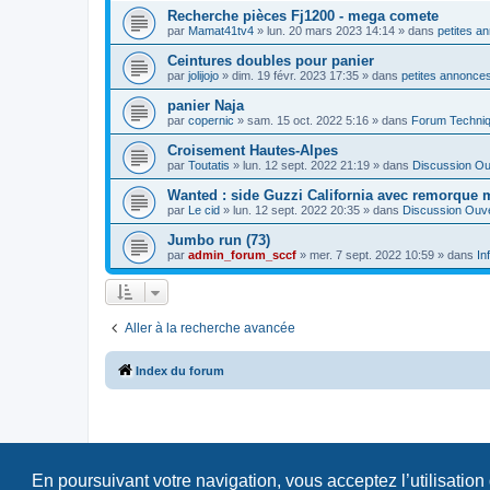
Recherche pièces Fj1200 - mega comete
par
Mamat41tv4
»
lun. 20 mars 2023 14:14
» dans
petites a
Ceintures doubles pour panier
par
jolijojo
»
dim. 19 févr. 2023 17:35
» dans
petites annonces
panier Naja
par
copernic
»
sam. 15 oct. 2022 5:16
» dans
Forum Techni
Croisement Hautes-Alpes
par
Toutatis
»
lun. 12 sept. 2022 21:19
» dans
Discussion Ou
Wanted : side Guzzi California avec remorque 
par
Le cid
»
lun. 12 sept. 2022 20:35
» dans
Discussion Ouv
Jumbo run (73)
par
admin_forum_sccf
»
mer. 7 sept. 2022 10:59
» dans
In
Aller à la recherche avancée
Index du forum
En poursuivant votre navigation, vous acceptez l’utilisation