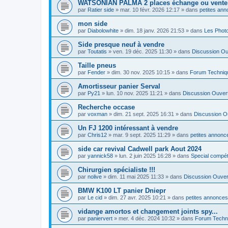
WATSONIAN PALMA 2 places échange ou vente
par
Ratier side
»
mar. 10 févr. 2026 12:17
» dans
petites ann
mon side
par
Diabolowhite
»
dim. 18 janv. 2026 21:53
» dans
Les Phot
Side presque neuf à vendre
par
Toutatis
»
ven. 19 déc. 2025 11:30
» dans
Discussion Ou
Taille pneus
par
Fender
»
dim. 30 nov. 2025 10:15
» dans
Forum Techniq
Amortisseur panier Serval
par
Py21
»
lun. 10 nov. 2025 11:21
» dans
Discussion Ouver
Recherche occase
par
voxman
»
dim. 21 sept. 2025 16:31
» dans
Discussion O
Un FJ 1200 intéressant à vendre
par
Chris12
»
mar. 9 sept. 2025 11:29
» dans
petites annonce
side car revival Cadwell park Aout 2024
par
yannick58
»
lun. 2 juin 2025 16:28
» dans
Special compé
Chirurgien spécialiste !!!
par
nolive
»
dim. 11 mai 2025 11:33
» dans
Discussion Ouver
BMW K100 LT panier Dniepr
par
Le cid
»
dim. 27 avr. 2025 10:21
» dans
petites annonces
vidange amortos et changement joints spy...
par
paniervert
»
mer. 4 déc. 2024 10:32
» dans
Forum Techn