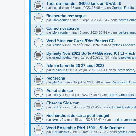
Tour du monde : 94000 kms en URAL !!!
par
Le cid
»
lun. 18 sept. 2023 13:06
» dans
Compte Rendu d
Recherche remorque
par
Montagnier
»
mer. 6 sept. 2023 20:14
» dans
petites ann
Camion occasion
par
Montagnier
»
mar. 5 sept. 2023 18:54
» dans
petites ann
Vend Side car Guzzi/Dbs Panier+CG
par
Nolian
»
mar. 29 août 2023 15:41
» dans
petites annonce
Dynasty Noir 2021 Boite 4+MA avec Kit EF-Tec
par
grandmpetitd
»
jeu. 17 août 2023 17:14
» dans
petites a
fete de la moto 26 27 aout 2023
par
le sideur 14
»
lun. 24 juil. 2023 11:03
» dans
Infos: sortie
recherche
par
phil 16
»
sam. 15 juil. 2023 16:49
» dans
Discussion Ouv
Achat side car
par
Teddy
»
mer. 5 juil. 2023 17:35
» dans
petites annonces e
Cherche Side car
par
Teddy
»
mer. 14 juin 2023 21:45
» dans
demandes de si
Recherche side car a petit budget
par
twin_v2
»
mar. 18 avr. 2023 12:42
» dans
petites annonce
Vend Ensemble PAN 1300 + Side Dedome
par
Christian63
»
jeu. 13 avr. 2023 14:22
» dans
petites anno