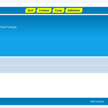
Sccf
Contact
Coop
Adhésion
 Club Français
RÉPONSES