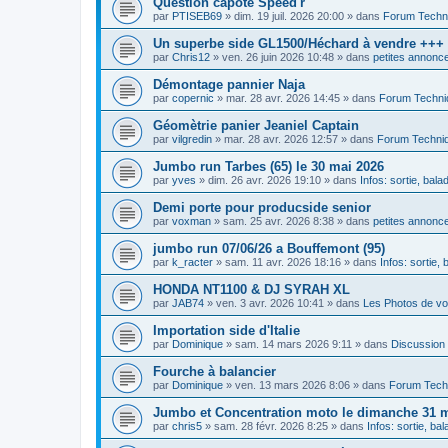
Question capote Speed'r
par
PTISEB69
»
dim. 19 juil. 2026 20:00
» dans
Forum Techn
Un superbe side GL1500/Héchard à vendre +++
par
Chris12
»
ven. 26 juin 2026 10:48
» dans
petites annonce
Démontage pannier Naja
par
copernic
»
mar. 28 avr. 2026 14:45
» dans
Forum Techni
Géomètrie panier Jeaniel Captain
par
vilgredin
»
mar. 28 avr. 2026 12:57
» dans
Forum Techni
Jumbo run Tarbes (65) le 30 mai 2026
par
yves
»
dim. 26 avr. 2026 19:10
» dans
Infos: sortie, bal
Demi porte pour producside senior
par
voxman
»
sam. 25 avr. 2026 8:38
» dans
petites annonce
jumbo run 07/06/26 a Bouffemont (95)
par
k_racter
»
sam. 11 avr. 2026 18:16
» dans
Infos: sortie,
HONDA NT1100 & DJ SYRAH XL
par
JAB74
»
ven. 3 avr. 2026 10:41
» dans
Les Photos de vo
Importation side d'Italie
par
Dominique
»
sam. 14 mars 2026 9:11
» dans
Discussion
Fourche à balancier
par
Dominique
»
ven. 13 mars 2026 8:06
» dans
Forum Tech
Jumbo et Concentration moto le dimanche 31 ma
par
chris5
»
sam. 28 févr. 2026 8:25
» dans
Infos: sortie, ba