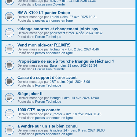
Dernier message par
nolive
«
dim. 11 mai 2025 11:33
Posté dans
Discussion Ouverte
BMW K100 LT panier Dniepr
Dernier message par
Le cid
«
dim. 27 avr. 2025 10:21
Posté dans
petites annonces en ligne
vidange amortos et changement joints spy...
Dernier message par
paniervert
«
mer. 4 déc. 2024 10:32
Posté dans
Forum Technique
Vend mon side-car R1100RS
Dernier message par
lachaume
«
lun. 2 déc. 2024 4:46
Posté dans
petites annonces en ligne
Propriétaire de side à fourche triangulée Héchard ?
Dernier message par
Bara
«
dim. 29 sept. 2024 15:34
Posté dans
Discussion Ouverte
Casse du support d'étrier avant.
Dernier message par
JBT
«
dim. 9 juin 2024 8:06
Posté dans
Forum Technique
Siège joker II
Dernier message par
Hemge
«
dim. 14 avr. 2024 13:00
Posté dans
Forum Technique
1000 GTS mga comete
Dernier message par
k_racter
«
dim. 18 févr. 2024 11:45
Posté dans
petites annonces en ligne
a vendre sur un site bien connu
Dernier message par
le sideur 14
«
ven. 9 févr. 2024 16:08
Posté dans
petites annonces en ligne