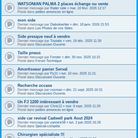
WATSONIAN PALMA 2 places échange ou vente
Dernier message par
Ratier side
«
mar. 10 févr. 2026 12:17
Posté dans
petites annonces en ligne
mon side
Dernier message par
Diabolowhite
«
dim. 18 janv. 2026 21:53
Posté dans
Les Photos de vos Sides
Side presque neuf à vendre
Dernier message par
Toutatis
«
ven. 19 déc. 2025 11:30
Posté dans
Discussion Ouverte
Taille pneus
Dernier message par
Fender
«
dim. 30 nov. 2025 10:15
Posté dans
Forum Technique
Amortisseur panier Serval
Dernier message par
Py21
«
lun. 10 nov. 2025 11:21
Posté dans
Discussion Ouverte
Recherche occase
Dernier message par
voxman
«
dim. 21 sept. 2025 16:31
Posté dans
Discussion Ouverte
Un FJ 1200 intéressant à vendre
Dernier message par
Chris12
«
mar. 9 sept. 2025 11:29
Posté dans
petites annonces en ligne
side car revival Cadwell park Aout 2024
Dernier message par
yannick58
«
lun. 2 juin 2025 16:28
Posté dans
Special compéte
Chirurgien spécialiste !!!