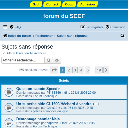
Sccf
Contact
Coop
Adhésion
forum du SCCF
FAQ
S’enregistrer
Connexion
R
Index du forum
Rechercher
Sujets sans réponse
e
Sujets sans réponse
c
Aller à la recherche avancée
h
Rechercher
Recherche avancée
e
Page
1
sur
19
1
2
3
4
5
19
Suivante
930 résultats trouvés
r
…
c
Sujets
h
Question capote Speed'r
e
Dernier message par
PTISEB69
«
dim. 19 juil. 2026 20:00
Posté dans
Forum Technique
r
Un superbe side GL1500/Héchard à vendre +++
Dernier message par
Chris12
«
ven. 26 juin 2026 10:48
Posté dans
petites annonces en ligne
Démontage pannier Naja
Dernier message par
copernic
«
mar. 28 avr. 2026 14:45
Posté dans
Forum Technique