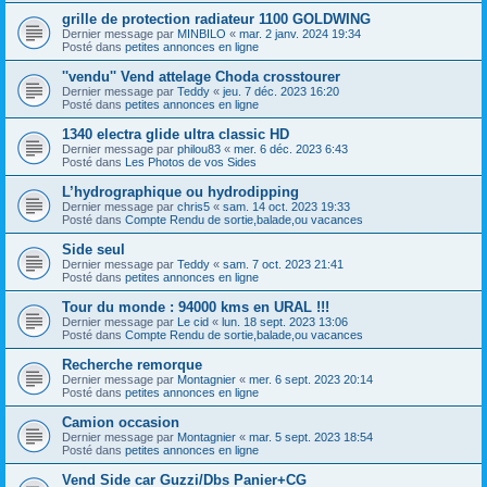
grille de protection radiateur 1100 GOLDWING
Dernier message par
MINBILO
«
mar. 2 janv. 2024 19:34
Posté dans
petites annonces en ligne
''vendu'' Vend attelage Choda crosstourer
Dernier message par
Teddy
«
jeu. 7 déc. 2023 16:20
Posté dans
petites annonces en ligne
1340 electra glide ultra classic HD
Dernier message par
philou83
«
mer. 6 déc. 2023 6:43
Posté dans
Les Photos de vos Sides
L’hydrographique ou hydrodipping
Dernier message par
chris5
«
sam. 14 oct. 2023 19:33
Posté dans
Compte Rendu de sortie,balade,ou vacances
Side seul
Dernier message par
Teddy
«
sam. 7 oct. 2023 21:41
Posté dans
petites annonces en ligne
Tour du monde : 94000 kms en URAL !!!
Dernier message par
Le cid
«
lun. 18 sept. 2023 13:06
Posté dans
Compte Rendu de sortie,balade,ou vacances
Recherche remorque
Dernier message par
Montagnier
«
mer. 6 sept. 2023 20:14
Posté dans
petites annonces en ligne
Camion occasion
Dernier message par
Montagnier
«
mar. 5 sept. 2023 18:54
Posté dans
petites annonces en ligne
Vend Side car Guzzi/Dbs Panier+CG