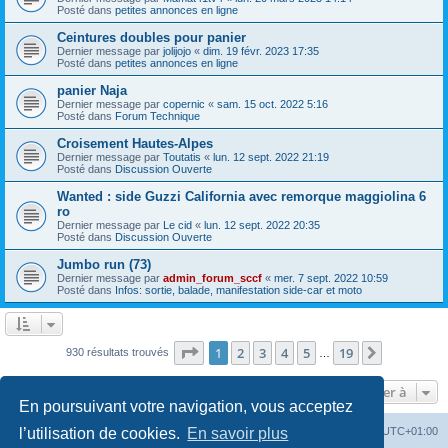
Posté dans
petites annonces en ligne
Ceintures doubles pour panier
Dernier message par
jolijojo
«
dim. 19 févr. 2023 17:35
Posté dans
petites annonces en ligne
panier Naja
Dernier message par
copernic
«
sam. 15 oct. 2022 5:16
Posté dans
Forum Technique
Croisement Hautes-Alpes
Dernier message par
Toutatis
«
lun. 12 sept. 2022 21:19
Posté dans
Discussion Ouverte
Wanted : side Guzzi California avec remorque maggiolina 6
ro
Dernier message par
Le cid
«
lun. 12 sept. 2022 20:35
Posté dans
Discussion Ouverte
Jumbo run (73)
Dernier message par
admin_forum_sccf
«
mer. 7 sept. 2022 10:59
Posté dans
Infos: sortie, balade, manifestation side-car et moto
Page
1
sur
19
1
2
3
4
5
19
Suivante
930 résultats trouvés
…
Aller à
En poursuivant votre navigation, vous acceptez
Index du forum
Heures au format
UTC+01:00
l’utilisation de cookies.
En savoir plus