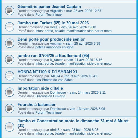
Géomètrie panier Jeaniel Captain
Dernier message par
vilgredin
«
mar. 28 avr. 2026 12:57
Posté dans
Forum Technique
Jumbo run Tarbes (65) le 30 mai 2026
Dernier message par
yves
«
dim. 26 avr. 2026 19:10
Posté dans
Infos: sortie, balade, manifestation side-car et moto
Demi porte pour producside senior
Dernier message par
voxman
«
sam. 25 avr. 2026 8:38
Posté dans
petites annonces en ligne
jumbo run 07/06/26 a Bouffemont (95)
Dernier message par
k_racter
«
sam. 11 avr. 2026 18:16
Posté dans
Infos: sortie, balade, manifestation side-car et moto
HONDA NT1100 & DJ SYRAH XL
Dernier message par
JAB74
«
ven. 3 avr. 2026 10:41
Posté dans
Les Photos de vos Sides
Importation side d'Italie
Dernier message par
Dominique
«
sam. 14 mars 2026 9:11
Posté dans
Discussion Ouverte
Fourche à balancier
Dernier message par
Dominique
«
ven. 13 mars 2026 8:06
Posté dans
Forum Technique
Jumbo et Concentration moto le dimanche 31 mai à Muret
(31)
Dernier message par
chris5
«
sam. 28 févr. 2026 8:25
Posté dans
Infos: sortie, balade, manifestation side-car et moto