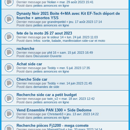
Dernier message par
Nolian
«
mar. 29 août 2023 15:41
Posté dans
petites annonces en ligne
Dynasty Noir 2021 Boite 4+MA avec Kit EF-Tech déport de
fourche + amortos YSS
Dernier message par
grandmpetitd
«
jeu. 17 août 2023 17:14
Posté dans
petites annonces en ligne
fete de la moto 26 27 aout 2023
Dernier message par
le sideur 14
«
lun. 24 juil. 2023 11:03
Posté dans
Infos: sortie, balade, manifestation side-car et moto
recherche
Dernier message par
phil 16
«
sam. 15 juil. 2023 16:49
Posté dans
Discussion Ouverte
Achat side car
Dernier message par
Teddy
«
mer. 5 juil. 2023 17:35
Posté dans
petites annonces en ligne
Cherche Side car
Dernier message par
Teddy
«
mer. 14 juin 2023 21:45
Posté dans
demandes de side
Recherche side car a petit budget
Dernier message par
twin_v2
«
mar. 18 avr. 2023 12:42
Posté dans
petites annonces en ligne
Vend Ensemble PAN 1300 + Side Dedome
Dernier message par
Christian63
«
jeu. 13 avr. 2023 14:22
Posté dans
petites annonces en ligne
Recherche pièces Fj1200 - mega comete
Dernier message par
Mamat41tv4
«
lun. 20 mars 2023 14:14