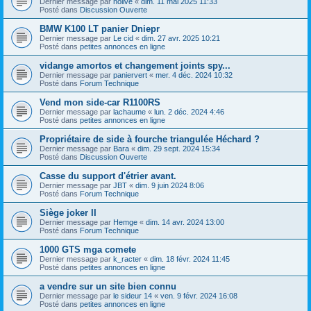
Dernier message par
nolive
«
dim. 11 mai 2025 11:33
Posté dans
Discussion Ouverte
BMW K100 LT panier Dniepr
Dernier message par
Le cid
«
dim. 27 avr. 2025 10:21
Posté dans
petites annonces en ligne
vidange amortos et changement joints spy...
Dernier message par
paniervert
«
mer. 4 déc. 2024 10:32
Posté dans
Forum Technique
Vend mon side-car R1100RS
Dernier message par
lachaume
«
lun. 2 déc. 2024 4:46
Posté dans
petites annonces en ligne
Propriétaire de side à fourche triangulée Héchard ?
Dernier message par
Bara
«
dim. 29 sept. 2024 15:34
Posté dans
Discussion Ouverte
Casse du support d'étrier avant.
Dernier message par
JBT
«
dim. 9 juin 2024 8:06
Posté dans
Forum Technique
Siège joker II
Dernier message par
Hemge
«
dim. 14 avr. 2024 13:00
Posté dans
Forum Technique
1000 GTS mga comete
Dernier message par
k_racter
«
dim. 18 févr. 2024 11:45
Posté dans
petites annonces en ligne
a vendre sur un site bien connu
Dernier message par
le sideur 14
«
ven. 9 févr. 2024 16:08
Posté dans
petites annonces en ligne