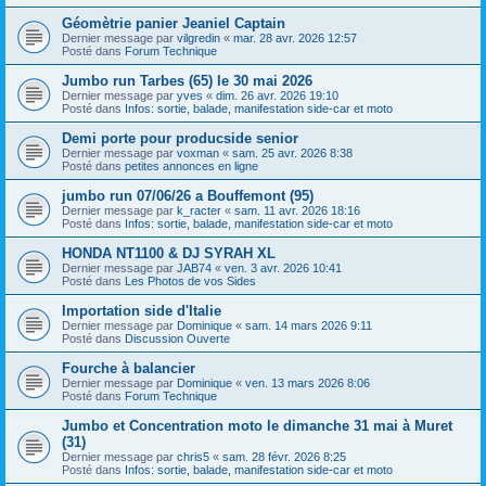
Géomètrie panier Jeaniel Captain
Dernier message par
vilgredin
«
mar. 28 avr. 2026 12:57
Posté dans
Forum Technique
Jumbo run Tarbes (65) le 30 mai 2026
Dernier message par
yves
«
dim. 26 avr. 2026 19:10
Posté dans
Infos: sortie, balade, manifestation side-car et moto
Demi porte pour producside senior
Dernier message par
voxman
«
sam. 25 avr. 2026 8:38
Posté dans
petites annonces en ligne
jumbo run 07/06/26 a Bouffemont (95)
Dernier message par
k_racter
«
sam. 11 avr. 2026 18:16
Posté dans
Infos: sortie, balade, manifestation side-car et moto
HONDA NT1100 & DJ SYRAH XL
Dernier message par
JAB74
«
ven. 3 avr. 2026 10:41
Posté dans
Les Photos de vos Sides
Importation side d'Italie
Dernier message par
Dominique
«
sam. 14 mars 2026 9:11
Posté dans
Discussion Ouverte
Fourche à balancier
Dernier message par
Dominique
«
ven. 13 mars 2026 8:06
Posté dans
Forum Technique
Jumbo et Concentration moto le dimanche 31 mai à Muret
(31)
Dernier message par
chris5
«
sam. 28 févr. 2026 8:25
Posté dans
Infos: sortie, balade, manifestation side-car et moto