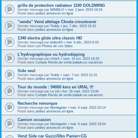
grille de protection radiateur 1100 GOLDWING
Dernier message par
MINBILO
«
mar. 2 janv. 2024 19:34
Posté dans
petites annonces en ligne
''vendu'' Vend attelage Choda crosstourer
Dernier message par
Teddy
«
jeu. 7 déc. 2023 16:20
Posté dans
petites annonces en ligne
1340 electra glide ultra classic HD
Dernier message par
philou83
«
mer. 6 déc. 2023 6:43
Posté dans
Les Photos de vos Sides
L’hydrographique ou hydrodipping
Dernier message par
chris5
«
sam. 14 oct. 2023 19:33
Posté dans
Compte Rendu de sortie,balade,ou vacances
Side seul
Dernier message par
Teddy
«
sam. 7 oct. 2023 21:41
Posté dans
petites annonces en ligne
Tour du monde : 94000 kms en URAL !!!
Dernier message par
Le cid
«
lun. 18 sept. 2023 13:06
Posté dans
Compte Rendu de sortie,balade,ou vacances
Recherche remorque
Dernier message par
Montagnier
«
mer. 6 sept. 2023 20:14
Posté dans
petites annonces en ligne
Camion occasion
Dernier message par
Montagnier
«
mar. 5 sept. 2023 18:54
Posté dans
petites annonces en ligne
Vend Side car Guzzi/Dbs Panier+CG