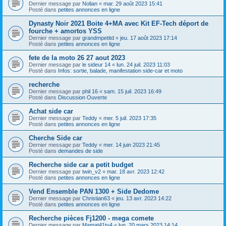
Dernier message par
Nolian
«
mar. 29 août 2023 15:41
Posté dans
petites annonces en ligne
Dynasty Noir 2021 Boite 4+MA avec Kit EF-Tech déport de
fourche + amortos YSS
Dernier message par
grandmpetitd
«
jeu. 17 août 2023 17:14
Posté dans
petites annonces en ligne
fete de la moto 26 27 aout 2023
Dernier message par
le sideur 14
«
lun. 24 juil. 2023 11:03
Posté dans
Infos: sortie, balade, manifestation side-car et moto
recherche
Dernier message par
phil 16
«
sam. 15 juil. 2023 16:49
Posté dans
Discussion Ouverte
Achat side car
Dernier message par
Teddy
«
mer. 5 juil. 2023 17:35
Posté dans
petites annonces en ligne
Cherche Side car
Dernier message par
Teddy
«
mer. 14 juin 2023 21:45
Posté dans
demandes de side
Recherche side car a petit budget
Dernier message par
twin_v2
«
mar. 18 avr. 2023 12:42
Posté dans
petites annonces en ligne
Vend Ensemble PAN 1300 + Side Dedome
Dernier message par
Christian63
«
jeu. 13 avr. 2023 14:22
Posté dans
petites annonces en ligne
Recherche pièces Fj1200 - mega comete
Dernier message par
Mamat41tv4
«
lun. 20 mars 2023 14:14