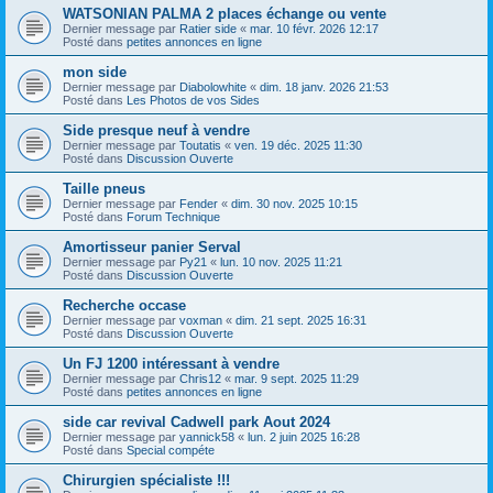
WATSONIAN PALMA 2 places échange ou vente
Dernier message par
Ratier side
«
mar. 10 févr. 2026 12:17
Posté dans
petites annonces en ligne
mon side
Dernier message par
Diabolowhite
«
dim. 18 janv. 2026 21:53
Posté dans
Les Photos de vos Sides
Side presque neuf à vendre
Dernier message par
Toutatis
«
ven. 19 déc. 2025 11:30
Posté dans
Discussion Ouverte
Taille pneus
Dernier message par
Fender
«
dim. 30 nov. 2025 10:15
Posté dans
Forum Technique
Amortisseur panier Serval
Dernier message par
Py21
«
lun. 10 nov. 2025 11:21
Posté dans
Discussion Ouverte
Recherche occase
Dernier message par
voxman
«
dim. 21 sept. 2025 16:31
Posté dans
Discussion Ouverte
Un FJ 1200 intéressant à vendre
Dernier message par
Chris12
«
mar. 9 sept. 2025 11:29
Posté dans
petites annonces en ligne
side car revival Cadwell park Aout 2024
Dernier message par
yannick58
«
lun. 2 juin 2025 16:28
Posté dans
Special compéte
Chirurgien spécialiste !!!