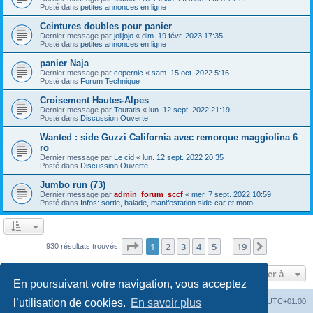
Posté dans
petites annonces en ligne
Ceintures doubles pour panier
Dernier message par
jolijojo
«
dim. 19 févr. 2023 17:35
Posté dans
petites annonces en ligne
panier Naja
Dernier message par
copernic
«
sam. 15 oct. 2022 5:16
Posté dans
Forum Technique
Croisement Hautes-Alpes
Dernier message par
Toutatis
«
lun. 12 sept. 2022 21:19
Posté dans
Discussion Ouverte
Wanted : side Guzzi California avec remorque maggiolina 6
ro
Dernier message par
Le cid
«
lun. 12 sept. 2022 20:35
Posté dans
Discussion Ouverte
Jumbo run (73)
Dernier message par
admin_forum_sccf
«
mer. 7 sept. 2022 10:59
Posté dans
Infos: sortie, balade, manifestation side-car et moto
Page
1
sur
19
1
2
3
4
5
19
Suivante
930 résultats trouvés
…
Aller à
En poursuivant votre navigation, vous acceptez
Index du forum
Heures au format
UTC+01:00
l’utilisation de cookies.
En savoir plus