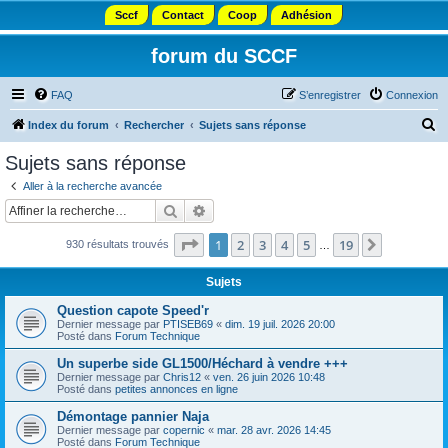
Sccf
Contact
Coop
Adhésion
forum du SCCF
FAQ
S’enregistrer
Connexion
R
Index du forum
Rechercher
Sujets sans réponse
e
Sujets sans réponse
c
Aller à la recherche avancée
h
Rechercher
Recherche avancée
e
Page
1
sur
19
1
2
3
4
5
19
Suivante
930 résultats trouvés
r
…
c
Sujets
h
Question capote Speed'r
e
Dernier message par
PTISEB69
«
dim. 19 juil. 2026 20:00
Posté dans
Forum Technique
r
Un superbe side GL1500/Héchard à vendre +++
Dernier message par
Chris12
«
ven. 26 juin 2026 10:48
Posté dans
petites annonces en ligne
Démontage pannier Naja
Dernier message par
copernic
«
mar. 28 avr. 2026 14:45
Posté dans
Forum Technique