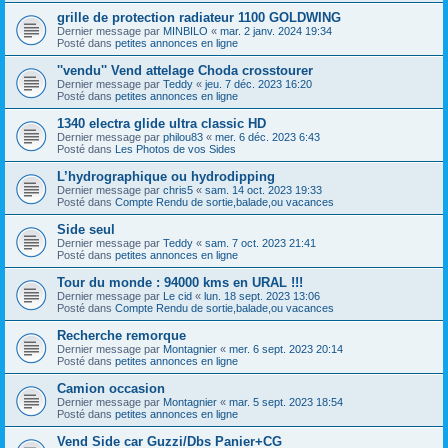
grille de protection radiateur 1100 GOLDWING
Dernier message par
MINBILO
«
mar. 2 janv. 2024 19:34
Posté dans
petites annonces en ligne
''vendu'' Vend attelage Choda crosstourer
Dernier message par
Teddy
«
jeu. 7 déc. 2023 16:20
Posté dans
petites annonces en ligne
1340 electra glide ultra classic HD
Dernier message par
philou83
«
mer. 6 déc. 2023 6:43
Posté dans
Les Photos de vos Sides
L’hydrographique ou hydrodipping
Dernier message par
chris5
«
sam. 14 oct. 2023 19:33
Posté dans
Compte Rendu de sortie,balade,ou vacances
Side seul
Dernier message par
Teddy
«
sam. 7 oct. 2023 21:41
Posté dans
petites annonces en ligne
Tour du monde : 94000 kms en URAL !!!
Dernier message par
Le cid
«
lun. 18 sept. 2023 13:06
Posté dans
Compte Rendu de sortie,balade,ou vacances
Recherche remorque
Dernier message par
Montagnier
«
mer. 6 sept. 2023 20:14
Posté dans
petites annonces en ligne
Camion occasion
Dernier message par
Montagnier
«
mar. 5 sept. 2023 18:54
Posté dans
petites annonces en ligne
Vend Side car Guzzi/Dbs Panier+CG