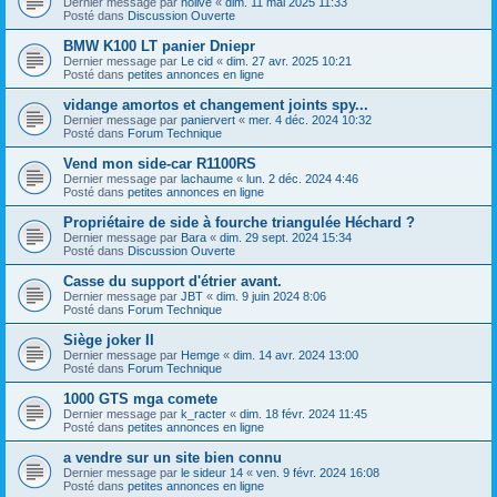
Dernier message par
nolive
«
dim. 11 mai 2025 11:33
Posté dans
Discussion Ouverte
BMW K100 LT panier Dniepr
Dernier message par
Le cid
«
dim. 27 avr. 2025 10:21
Posté dans
petites annonces en ligne
vidange amortos et changement joints spy...
Dernier message par
paniervert
«
mer. 4 déc. 2024 10:32
Posté dans
Forum Technique
Vend mon side-car R1100RS
Dernier message par
lachaume
«
lun. 2 déc. 2024 4:46
Posté dans
petites annonces en ligne
Propriétaire de side à fourche triangulée Héchard ?
Dernier message par
Bara
«
dim. 29 sept. 2024 15:34
Posté dans
Discussion Ouverte
Casse du support d'étrier avant.
Dernier message par
JBT
«
dim. 9 juin 2024 8:06
Posté dans
Forum Technique
Siège joker II
Dernier message par
Hemge
«
dim. 14 avr. 2024 13:00
Posté dans
Forum Technique
1000 GTS mga comete
Dernier message par
k_racter
«
dim. 18 févr. 2024 11:45
Posté dans
petites annonces en ligne
a vendre sur un site bien connu
Dernier message par
le sideur 14
«
ven. 9 févr. 2024 16:08
Posté dans
petites annonces en ligne