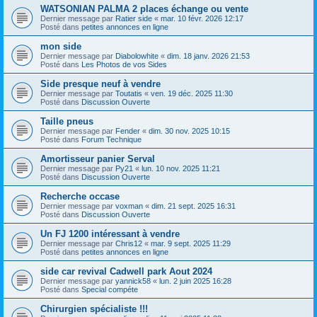
WATSONIAN PALMA 2 places échange ou vente
Dernier message par
Ratier side
«
mar. 10 févr. 2026 12:17
Posté dans
petites annonces en ligne
mon side
Dernier message par
Diabolowhite
«
dim. 18 janv. 2026 21:53
Posté dans
Les Photos de vos Sides
Side presque neuf à vendre
Dernier message par
Toutatis
«
ven. 19 déc. 2025 11:30
Posté dans
Discussion Ouverte
Taille pneus
Dernier message par
Fender
«
dim. 30 nov. 2025 10:15
Posté dans
Forum Technique
Amortisseur panier Serval
Dernier message par
Py21
«
lun. 10 nov. 2025 11:21
Posté dans
Discussion Ouverte
Recherche occase
Dernier message par
voxman
«
dim. 21 sept. 2025 16:31
Posté dans
Discussion Ouverte
Un FJ 1200 intéressant à vendre
Dernier message par
Chris12
«
mar. 9 sept. 2025 11:29
Posté dans
petites annonces en ligne
side car revival Cadwell park Aout 2024
Dernier message par
yannick58
«
lun. 2 juin 2025 16:28
Posté dans
Special compéte
Chirurgien spécialiste !!!