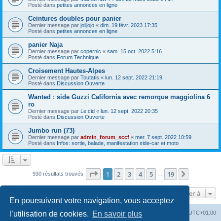
Posté dans
petites annonces en ligne
Ceintures doubles pour panier
Dernier message par
jolijojo
«
dim. 19 févr. 2023 17:35
Posté dans
petites annonces en ligne
panier Naja
Dernier message par
copernic
«
sam. 15 oct. 2022 5:16
Posté dans
Forum Technique
Croisement Hautes-Alpes
Dernier message par
Toutatis
«
lun. 12 sept. 2022 21:19
Posté dans
Discussion Ouverte
Wanted : side Guzzi California avec remorque maggiolina 6
ro
Dernier message par
Le cid
«
lun. 12 sept. 2022 20:35
Posté dans
Discussion Ouverte
Jumbo run (73)
Dernier message par
admin_forum_sccf
«
mer. 7 sept. 2022 10:59
Posté dans
Infos: sortie, balade, manifestation side-car et moto
Page
1
sur
19
1
2
3
4
5
19
Suivante
930 résultats trouvés
…
Aller à
En poursuivant votre navigation, vous acceptez
Index du forum
Heures au format
UTC+01:00
l’utilisation de cookies.
En savoir plus