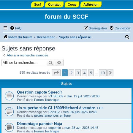
Sccf
Contact
Coop
Adhésion
forum du SCCF
FAQ
S’enregistrer
Connexion
R
Index du forum
Rechercher
Sujets sans réponse
e
Sujets sans réponse
c
Aller à la recherche avancée
h
Rechercher
Recherche avancée
e
Page
1
sur
19
1
2
3
4
5
19
Suivante
930 résultats trouvés
r
…
c
Sujets
h
Question capote Speed'r
e
Dernier message par
PTISEB69
«
dim. 19 juil. 2026 20:00
Posté dans
Forum Technique
r
Un superbe side GL1500/Héchard à vendre +++
Dernier message par
Chris12
«
ven. 26 juin 2026 10:48
Posté dans
petites annonces en ligne
Démontage pannier Naja
Dernier message par
copernic
«
mar. 28 avr. 2026 14:45
Posté dans
Forum Technique