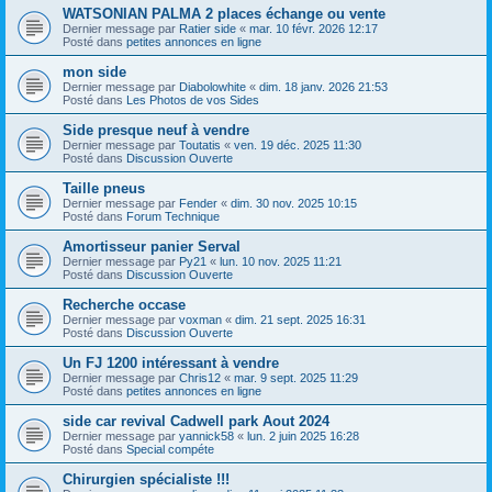
WATSONIAN PALMA 2 places échange ou vente
Dernier message par
Ratier side
«
mar. 10 févr. 2026 12:17
Posté dans
petites annonces en ligne
mon side
Dernier message par
Diabolowhite
«
dim. 18 janv. 2026 21:53
Posté dans
Les Photos de vos Sides
Side presque neuf à vendre
Dernier message par
Toutatis
«
ven. 19 déc. 2025 11:30
Posté dans
Discussion Ouverte
Taille pneus
Dernier message par
Fender
«
dim. 30 nov. 2025 10:15
Posté dans
Forum Technique
Amortisseur panier Serval
Dernier message par
Py21
«
lun. 10 nov. 2025 11:21
Posté dans
Discussion Ouverte
Recherche occase
Dernier message par
voxman
«
dim. 21 sept. 2025 16:31
Posté dans
Discussion Ouverte
Un FJ 1200 intéressant à vendre
Dernier message par
Chris12
«
mar. 9 sept. 2025 11:29
Posté dans
petites annonces en ligne
side car revival Cadwell park Aout 2024
Dernier message par
yannick58
«
lun. 2 juin 2025 16:28
Posté dans
Special compéte
Chirurgien spécialiste !!!