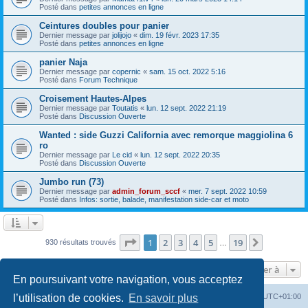
Posté dans
petites annonces en ligne
Ceintures doubles pour panier
Dernier message par
jolijojo
«
dim. 19 févr. 2023 17:35
Posté dans
petites annonces en ligne
panier Naja
Dernier message par
copernic
«
sam. 15 oct. 2022 5:16
Posté dans
Forum Technique
Croisement Hautes-Alpes
Dernier message par
Toutatis
«
lun. 12 sept. 2022 21:19
Posté dans
Discussion Ouverte
Wanted : side Guzzi California avec remorque maggiolina 6
ro
Dernier message par
Le cid
«
lun. 12 sept. 2022 20:35
Posté dans
Discussion Ouverte
Jumbo run (73)
Dernier message par
admin_forum_sccf
«
mer. 7 sept. 2022 10:59
Posté dans
Infos: sortie, balade, manifestation side-car et moto
Page
1
sur
19
1
2
3
4
5
19
Suivante
930 résultats trouvés
…
Aller à
En poursuivant votre navigation, vous acceptez
Index du forum
Heures au format
UTC+01:00
l’utilisation de cookies.
En savoir plus