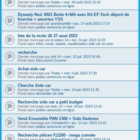
Dernier message par
Nolian
«
mar. 29 août 2023 15:41
Posté dans
petites annonces en ligne
Dynasty Noir 2021 Boite 4+MA avec Kit EF-Tech déport de
fourche + amortos YSS
Dernier message par
grandmpetitd
«
jeu. 17 août 2023 17:14
Posté dans
petites annonces en ligne
fete de la moto 26 27 aout 2023
Dernier message par
le sideur 14
«
lun. 24 juil. 2023 11:03
Posté dans
Infos: sortie, balade, manifestation side-car et moto
recherche
Dernier message par
phil 16
«
sam. 15 juil. 2023 16:49
Posté dans
Discussion Ouverte
Achat side car
Dernier message par
Teddy
«
mer. 5 juil. 2023 17:35
Posté dans
petites annonces en ligne
Cherche Side car
Dernier message par
Teddy
«
mer. 14 juin 2023 21:45
Posté dans
demandes de side
Recherche side car a petit budget
Dernier message par
twin_v2
«
mar. 18 avr. 2023 12:42
Posté dans
petites annonces en ligne
Vend Ensemble PAN 1300 + Side Dedome
Dernier message par
Christian63
«
jeu. 13 avr. 2023 14:22
Posté dans
petites annonces en ligne
Recherche pièces Fj1200 - mega comete
Dernier message par
Mamat41tv4
«
lun. 20 mars 2023 14:14