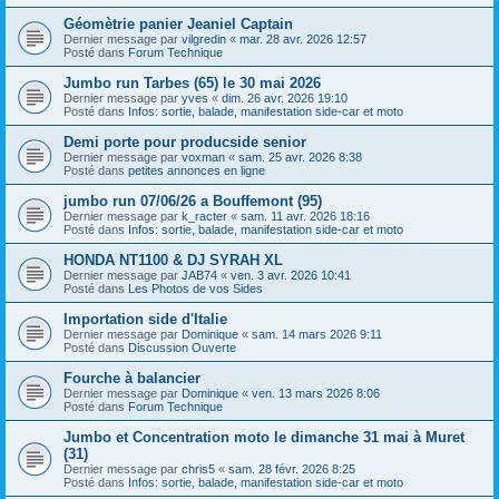
Géomètrie panier Jeaniel Captain
Dernier message par
vilgredin
«
mar. 28 avr. 2026 12:57
Posté dans
Forum Technique
Jumbo run Tarbes (65) le 30 mai 2026
Dernier message par
yves
«
dim. 26 avr. 2026 19:10
Posté dans
Infos: sortie, balade, manifestation side-car et moto
Demi porte pour producside senior
Dernier message par
voxman
«
sam. 25 avr. 2026 8:38
Posté dans
petites annonces en ligne
jumbo run 07/06/26 a Bouffemont (95)
Dernier message par
k_racter
«
sam. 11 avr. 2026 18:16
Posté dans
Infos: sortie, balade, manifestation side-car et moto
HONDA NT1100 & DJ SYRAH XL
Dernier message par
JAB74
«
ven. 3 avr. 2026 10:41
Posté dans
Les Photos de vos Sides
Importation side d'Italie
Dernier message par
Dominique
«
sam. 14 mars 2026 9:11
Posté dans
Discussion Ouverte
Fourche à balancier
Dernier message par
Dominique
«
ven. 13 mars 2026 8:06
Posté dans
Forum Technique
Jumbo et Concentration moto le dimanche 31 mai à Muret
(31)
Dernier message par
chris5
«
sam. 28 févr. 2026 8:25
Posté dans
Infos: sortie, balade, manifestation side-car et moto