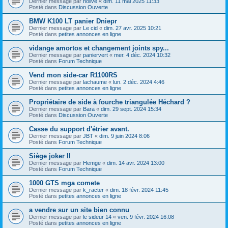
Dernier message par
nolive
«
dim. 11 mai 2025 11:33
Posté dans
Discussion Ouverte
BMW K100 LT panier Dniepr
Dernier message par
Le cid
«
dim. 27 avr. 2025 10:21
Posté dans
petites annonces en ligne
vidange amortos et changement joints spy...
Dernier message par
paniervert
«
mer. 4 déc. 2024 10:32
Posté dans
Forum Technique
Vend mon side-car R1100RS
Dernier message par
lachaume
«
lun. 2 déc. 2024 4:46
Posté dans
petites annonces en ligne
Propriétaire de side à fourche triangulée Héchard ?
Dernier message par
Bara
«
dim. 29 sept. 2024 15:34
Posté dans
Discussion Ouverte
Casse du support d'étrier avant.
Dernier message par
JBT
«
dim. 9 juin 2024 8:06
Posté dans
Forum Technique
Siège joker II
Dernier message par
Hemge
«
dim. 14 avr. 2024 13:00
Posté dans
Forum Technique
1000 GTS mga comete
Dernier message par
k_racter
«
dim. 18 févr. 2024 11:45
Posté dans
petites annonces en ligne
a vendre sur un site bien connu
Dernier message par
le sideur 14
«
ven. 9 févr. 2024 16:08
Posté dans
petites annonces en ligne