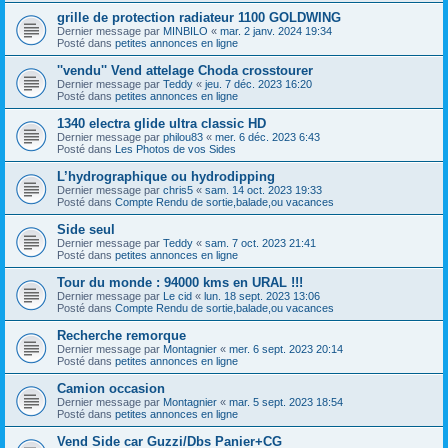
grille de protection radiateur 1100 GOLDWING
Dernier message par
MINBILO
«
mar. 2 janv. 2024 19:34
Posté dans
petites annonces en ligne
''vendu'' Vend attelage Choda crosstourer
Dernier message par
Teddy
«
jeu. 7 déc. 2023 16:20
Posté dans
petites annonces en ligne
1340 electra glide ultra classic HD
Dernier message par
philou83
«
mer. 6 déc. 2023 6:43
Posté dans
Les Photos de vos Sides
L’hydrographique ou hydrodipping
Dernier message par
chris5
«
sam. 14 oct. 2023 19:33
Posté dans
Compte Rendu de sortie,balade,ou vacances
Side seul
Dernier message par
Teddy
«
sam. 7 oct. 2023 21:41
Posté dans
petites annonces en ligne
Tour du monde : 94000 kms en URAL !!!
Dernier message par
Le cid
«
lun. 18 sept. 2023 13:06
Posté dans
Compte Rendu de sortie,balade,ou vacances
Recherche remorque
Dernier message par
Montagnier
«
mer. 6 sept. 2023 20:14
Posté dans
petites annonces en ligne
Camion occasion
Dernier message par
Montagnier
«
mar. 5 sept. 2023 18:54
Posté dans
petites annonces en ligne
Vend Side car Guzzi/Dbs Panier+CG