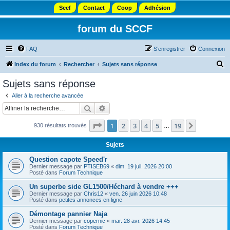
Sccf
Contact
Coop
Adhésion
forum du SCCF
FAQ
S’enregistrer
Connexion
R
Index du forum
Rechercher
Sujets sans réponse
e
Sujets sans réponse
c
Aller à la recherche avancée
h
Rechercher
Recherche avancée
e
Page
1
sur
19
1
2
3
4
5
19
Suivante
930 résultats trouvés
r
…
c
Sujets
h
Question capote Speed'r
e
Dernier message par
PTISEB69
«
dim. 19 juil. 2026 20:00
Posté dans
Forum Technique
r
Un superbe side GL1500/Héchard à vendre +++
Dernier message par
Chris12
«
ven. 26 juin 2026 10:48
Posté dans
petites annonces en ligne
Démontage pannier Naja
Dernier message par
copernic
«
mar. 28 avr. 2026 14:45
Posté dans
Forum Technique