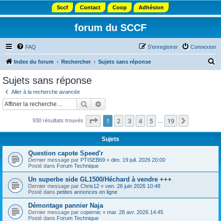
Sccf
Contact
Coop
Adhésion
forum du SCCF
FAQ
S’enregistrer
Connexion
R
Index du forum
Rechercher
Sujets sans réponse
e
Sujets sans réponse
c
Aller à la recherche avancée
h
Rechercher
Recherche avancée
e
Page
1
sur
19
1
2
3
4
5
19
Suivante
930 résultats trouvés
r
…
c
Sujets
h
Question capote Speed'r
e
Dernier message par
PTISEB69
«
dim. 19 juil. 2026 20:00
Posté dans
Forum Technique
r
Un superbe side GL1500/Héchard à vendre +++
Dernier message par
Chris12
«
ven. 26 juin 2026 10:48
Posté dans
petites annonces en ligne
Démontage pannier Naja
Dernier message par
copernic
«
mar. 28 avr. 2026 14:45
Posté dans
Forum Technique