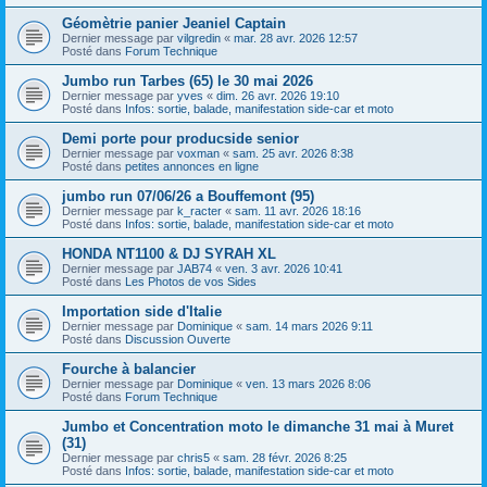
Géomètrie panier Jeaniel Captain
Dernier message par
vilgredin
«
mar. 28 avr. 2026 12:57
Posté dans
Forum Technique
Jumbo run Tarbes (65) le 30 mai 2026
Dernier message par
yves
«
dim. 26 avr. 2026 19:10
Posté dans
Infos: sortie, balade, manifestation side-car et moto
Demi porte pour producside senior
Dernier message par
voxman
«
sam. 25 avr. 2026 8:38
Posté dans
petites annonces en ligne
jumbo run 07/06/26 a Bouffemont (95)
Dernier message par
k_racter
«
sam. 11 avr. 2026 18:16
Posté dans
Infos: sortie, balade, manifestation side-car et moto
HONDA NT1100 & DJ SYRAH XL
Dernier message par
JAB74
«
ven. 3 avr. 2026 10:41
Posté dans
Les Photos de vos Sides
Importation side d'Italie
Dernier message par
Dominique
«
sam. 14 mars 2026 9:11
Posté dans
Discussion Ouverte
Fourche à balancier
Dernier message par
Dominique
«
ven. 13 mars 2026 8:06
Posté dans
Forum Technique
Jumbo et Concentration moto le dimanche 31 mai à Muret
(31)
Dernier message par
chris5
«
sam. 28 févr. 2026 8:25
Posté dans
Infos: sortie, balade, manifestation side-car et moto