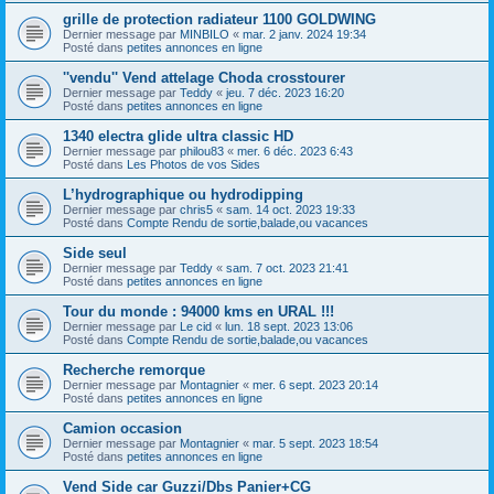
grille de protection radiateur 1100 GOLDWING
Dernier message par
MINBILO
«
mar. 2 janv. 2024 19:34
Posté dans
petites annonces en ligne
''vendu'' Vend attelage Choda crosstourer
Dernier message par
Teddy
«
jeu. 7 déc. 2023 16:20
Posté dans
petites annonces en ligne
1340 electra glide ultra classic HD
Dernier message par
philou83
«
mer. 6 déc. 2023 6:43
Posté dans
Les Photos de vos Sides
L’hydrographique ou hydrodipping
Dernier message par
chris5
«
sam. 14 oct. 2023 19:33
Posté dans
Compte Rendu de sortie,balade,ou vacances
Side seul
Dernier message par
Teddy
«
sam. 7 oct. 2023 21:41
Posté dans
petites annonces en ligne
Tour du monde : 94000 kms en URAL !!!
Dernier message par
Le cid
«
lun. 18 sept. 2023 13:06
Posté dans
Compte Rendu de sortie,balade,ou vacances
Recherche remorque
Dernier message par
Montagnier
«
mer. 6 sept. 2023 20:14
Posté dans
petites annonces en ligne
Camion occasion
Dernier message par
Montagnier
«
mar. 5 sept. 2023 18:54
Posté dans
petites annonces en ligne
Vend Side car Guzzi/Dbs Panier+CG