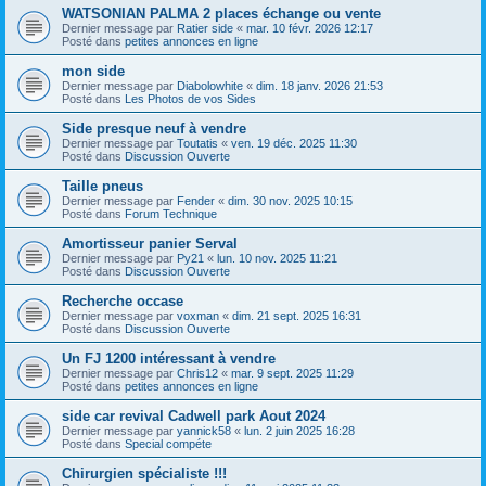
WATSONIAN PALMA 2 places échange ou vente
Dernier message par
Ratier side
«
mar. 10 févr. 2026 12:17
Posté dans
petites annonces en ligne
mon side
Dernier message par
Diabolowhite
«
dim. 18 janv. 2026 21:53
Posté dans
Les Photos de vos Sides
Side presque neuf à vendre
Dernier message par
Toutatis
«
ven. 19 déc. 2025 11:30
Posté dans
Discussion Ouverte
Taille pneus
Dernier message par
Fender
«
dim. 30 nov. 2025 10:15
Posté dans
Forum Technique
Amortisseur panier Serval
Dernier message par
Py21
«
lun. 10 nov. 2025 11:21
Posté dans
Discussion Ouverte
Recherche occase
Dernier message par
voxman
«
dim. 21 sept. 2025 16:31
Posté dans
Discussion Ouverte
Un FJ 1200 intéressant à vendre
Dernier message par
Chris12
«
mar. 9 sept. 2025 11:29
Posté dans
petites annonces en ligne
side car revival Cadwell park Aout 2024
Dernier message par
yannick58
«
lun. 2 juin 2025 16:28
Posté dans
Special compéte
Chirurgien spécialiste !!!