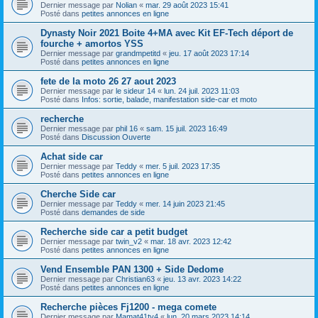
Dernier message par
Nolian
«
mar. 29 août 2023 15:41
Posté dans
petites annonces en ligne
Dynasty Noir 2021 Boite 4+MA avec Kit EF-Tech déport de
fourche + amortos YSS
Dernier message par
grandmpetitd
«
jeu. 17 août 2023 17:14
Posté dans
petites annonces en ligne
fete de la moto 26 27 aout 2023
Dernier message par
le sideur 14
«
lun. 24 juil. 2023 11:03
Posté dans
Infos: sortie, balade, manifestation side-car et moto
recherche
Dernier message par
phil 16
«
sam. 15 juil. 2023 16:49
Posté dans
Discussion Ouverte
Achat side car
Dernier message par
Teddy
«
mer. 5 juil. 2023 17:35
Posté dans
petites annonces en ligne
Cherche Side car
Dernier message par
Teddy
«
mer. 14 juin 2023 21:45
Posté dans
demandes de side
Recherche side car a petit budget
Dernier message par
twin_v2
«
mar. 18 avr. 2023 12:42
Posté dans
petites annonces en ligne
Vend Ensemble PAN 1300 + Side Dedome
Dernier message par
Christian63
«
jeu. 13 avr. 2023 14:22
Posté dans
petites annonces en ligne
Recherche pièces Fj1200 - mega comete
Dernier message par
Mamat41tv4
«
lun. 20 mars 2023 14:14