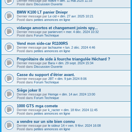
Dernier message par
nolive
«
dim. 11 mai 2025 11:33
Posté dans
Discussion Ouverte
BMW K100 LT panier Dniepr
Dernier message par
Le cid
«
dim. 27 avr. 2025 10:21
Posté dans
petites annonces en ligne
vidange amortos et changement joints spy...
Dernier message par
paniervert
«
mer. 4 déc. 2024 10:32
Posté dans
Forum Technique
Vend mon side-car R1100RS
Dernier message par
lachaume
«
lun. 2 déc. 2024 4:46
Posté dans
petites annonces en ligne
Propriétaire de side à fourche triangulée Héchard ?
Dernier message par
Bara
«
dim. 29 sept. 2024 15:34
Posté dans
Discussion Ouverte
Casse du support d'étrier avant.
Dernier message par
JBT
«
dim. 9 juin 2024 8:06
Posté dans
Forum Technique
Siège joker II
Dernier message par
Hemge
«
dim. 14 avr. 2024 13:00
Posté dans
Forum Technique
1000 GTS mga comete
Dernier message par
k_racter
«
dim. 18 févr. 2024 11:45
Posté dans
petites annonces en ligne
a vendre sur un site bien connu
Dernier message par
le sideur 14
«
ven. 9 févr. 2024 16:08
Posté dans
petites annonces en ligne